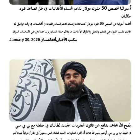
أستراليا تخصص 50 مليون دولار لدعم النساء الأفغانيات في ظل تصاعد قيود
طالبان
أعلنت أستراليا عن تخصيص 50 مليون دولار كمساعدات إنسانية لدعم النساء والفتيات في أفغانستان، في وقت تواصل فيه
طالبان تشديد القيود على التعليم والعمل والحقوق الأساسية، مما يفاقم معاناة النساء ويزيد اعتمادهن على المساعدات الدولية
مكتب الأخبار
,
أفغانستان
January 30, 2026
ذبيح الله مجاهد يدافع عن قانون العقوبات الجديد لطالبان في مقابلة مع بي بي سي
في مقابلة مع بي بي سي، أوضح ذبيح الله مجاهد أن قانون العقوبات الجديد لطالبان ليس دستوراً بل إطاراً إجرائياً للمحاكم