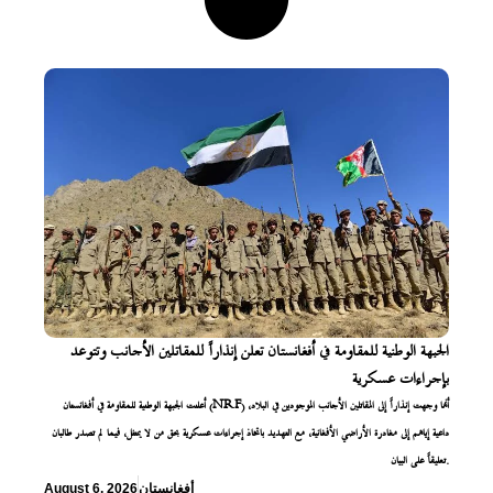
الجبهة الوطنية للمقاومة في أفغانستان تعلن إنذاراً للمقاتلين الأجانب وتتوعد
بإجراءات عسكرية
أعلنت الجبهة الوطنية للمقاومة في أفغانستان (NRF) أنها وجهت إنذاراً إلى المقاتلين الأجانب الموجودين في البلاد،
داعية إياهم إلى مغادرة الأراضي الأفغانية، مع التهديد باتخاذ إجراءات عسكرية بحق من لا يمتثل، فيما لم تصدر طالبان
تعليقاً على البيان.
أفغانستان
August 6, 2026