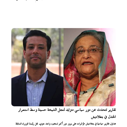
تقارير تتحدث عن دور سياسي متزايد لنجل الشيخة حسينة وسط استمرار
الجدل في بنغلاديش
تتداول تقارير سياسية في بنغلاديش مؤشرات على بروز دور أكبر لسجيب واجد جوي، نجل رئيسة الوزراء السابقة