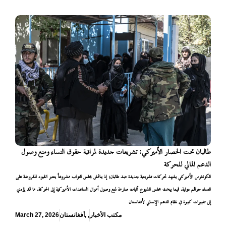
طالبان تحت الحصار الأميركي: تشريعات جديدة لمراقبة حقوق النساء ومنع وصول
الدعم المالي للحركة
الكونغرس الأميركي يشهد تحركات تشريعية جديدة ضد طالبان؛ إذ يناقش مجلس النواب مشروعاً يعتبر القيود المفروضة على
النساء جرائم دولية، فيما يبحث مجلس الشيوخ آليات صارمة لمنع وصول أموال المساعدات الأميركية إلى الحركة، ما قد يؤدي
إلى تغييرات كبيرة في نظام الدعم الإنساني لأفغانستان
مكتب الأخبار
,
,
أفغانستان
March 27, 2026