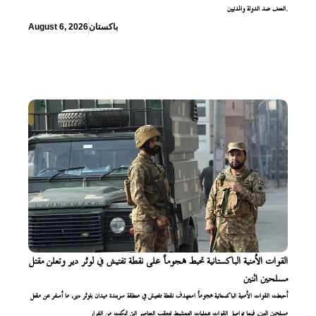
العنف ضد الدولة والمدنيين.
باكستان
August 6, 2026
القوات الأمنية الباكستانية تحبط هجوماً على نقطة تفتيش في لوئر دير وتعلن مقتل
مسلحين اثنين
أحبطت القوات الأمنية الباكستانية هجوماً استهدف نقطة تفتيش في منطقة سربندة ميدان بلوئر دير، ما أسفر عن مقتل
مسلحين اثنين، فيما تواصل القوات عمليات التمشيط لتعقب العناصر التي تمكنت من الفرار