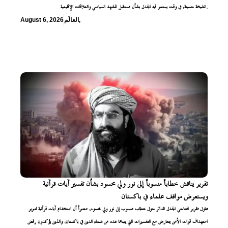
الشيخة حسينة، في وقت يستمر فيه الجدل بشأن مستقبل المشهد السياسي والعلاقات الإقليمية.
,
العالَم
August 6, 2026
تقرير يناقش خطاباً منسوباً إلى نور ولي محسود بشأن تفسير آيات قرآنية
ويستعرض مواقف علماء في باكستان
تناول تقرير افتتاحي الجدل الدائر حول خطاب منسوب إلى نور ولي محسود، معتبراً أن استخدام آيات قرآنية لتبرير
استهداف قوات الأمن يتعارض مع التفسيرات التي يتبناها عدد من علماء الدين في باكستان، والذين يؤكدون رفض