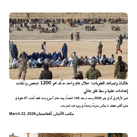
طالبان وتصاعد العقوبات: خلال عام واحد جُلد نحو 1200 شخص ونُفذت
إعدامات علنية وسط قلق عالمي
تشير الأرقام إلى أنه في يناير 2026 وحده تم جلد 162 شخصًا، بينما خلال أسبوع واحد فقط نُفذت 37 عقوبة في
عشرة أقاليم مختلفة، ما يعكس تسارعًا واضحًا في وتيرة هذه الممارسات
مكتب الأخبار
,
,
أفغانستان
March 22, 2026