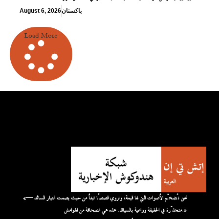
باكستان
August 6, 2026
Load More
«نحن نُضخّم الأصوات التي لها قيمة، ونروي قصصًا تبدأ من حيث يصمت التيار السائد —
متجذّرة في الحقيقة وواعية بالسياق. هذه هي الصحافة من الهوامش.»