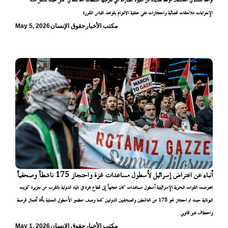
تواجه النساء في أفغانستان موجة جديدة من القيود الصارمة التي تفرضها السلطات الحاكمة في كابل حيث تشمل هذه
الإجراءات ملاحقات قضائية واحتجازات على خلفية الالتزام بقواعد اللباس المقررة
مكتب الأخبار
حقوق الإنسان
May 5, 2026
أنباء عن اعتراض إسرائيل لأسطول مساعدات غزة واحتجاز 175 ناشطاً وصحفياً
اعترضت القوات البحرية الإسرائيلية أسطول مساعدات كان متجهاً إلى قطاع غزة في المياه الدولية بالقرب من جزيرة كريت
اليونانية حيث تم احتجاز نحو 175 من الناشطين والصحفيين الدوليين كما وصف منظمو الأسطول العملية بأنها أعمال قرصنة
واختطاف غير قانوني
مكتب الأخبار
حقوق الإنسان
May 1, 2026