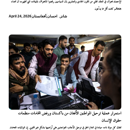
الإحصاء اعترف في العقد الثاني من القرن الحادي والعشرين بأن السياسيين رفضوا الاعتراف بالبيانات التي أظهرت أن أعداد
جماعاتهم كانت أقل مما يدّعون
شانزہ احسان
,
أفغانستان
April 24, 2026
استمرار عملية ترحيل المواطنين الأفغان من باكستان ورفض اتهامات منظمات
حقوق الإنسان
تمتلك كل دولة ذات سيادة في العالم الحق في ترحيل الأجانب المتواجدين على أراضيها بشكل غير قانوني. إن الولايات المتحدة،