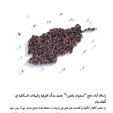
إسلام آباد: فتح “صندوق باندورا” جديد بشأن العرقية والبيانات السكانية في
أفغانستان
إن مفاهيم 'الأقلية' و'الأغلبية' في أفغانستان تقوم محض على فرضيات تم استغلالها لخدمة مصالح سياسية. حتى أن رئيس معهد