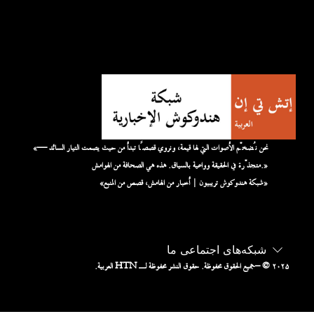
«نحن نُضخّم الأصوات التي لها قيمة، ونروي قصصًا تبدأ من حيث يصمت التيار السائد —
متجذّرة في الحقيقة وواعية بالسياق. هذه هي الصحافة من الهوامش.»
«شبكة هندوكوش تريبيون | أخبار من الهامش، قصص من المنبع»
شبکه‌های اجتماعی ما
– © ۲۰۲۵
جميع الحقوق محفوظة. حقوق النشر محفوظة لـ HTN العربية.