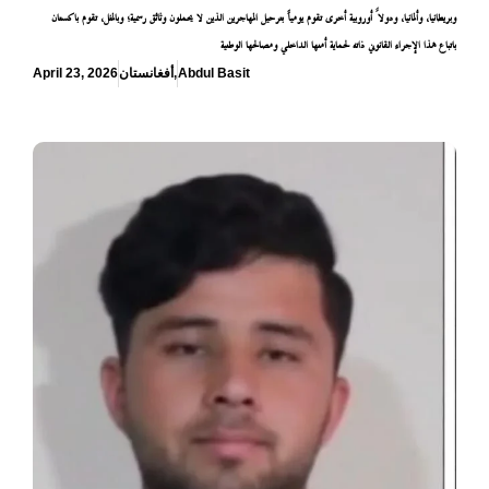
وبريطانيا، وألمانيا، ودولاً أوروبية أخرى تقوم يومياً بترحيل المهاجرين الذين لا يحملون وثائق رسمية؛ وبالمثل، تقوم باكستان
باتباع هذا الإجراء القانوني ذاته لحماية أمنها الداخلي ومصالحها الوطنية
Abdul Basit
,
أفغانستان
April 23, 2026