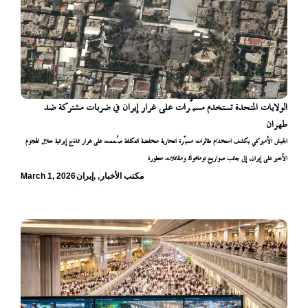
الولايات المتحدة تستخدم مسيّرات على غرار إيران في ضربات مشتركة ضد
طهران
الجيش الأميركي يكشف استخدام طائرات مسيّرة انتحارية منخفضة التكلفة صُممت على غرار نماذج إيرانية خلال الهجوم
الأخير على إيران، إلى جانب صواريخ توماهوك ومقاتلات متطورة
مكتب الأخبار
,
,
إيران
March 1, 2026