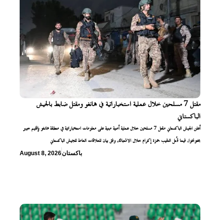
مقتل 7 مسلحين خلال عملية استخباراتية في هانغو ومقتل ضابط بالجيش
الباكستاني
أعلن الجيش الباكستاني مقتل 7 مسلحين خلال عملية أمنية مبنية على معلومات استخباراتية في منطقة هانغو بإقليم خيبر
بختونخوا، فيما قُتل النقيب حمزة إكرام خلال الاشتباك، وفق بيان للعلاقات العامة للجيش الباكستاني
باكستان
August 8, 2026