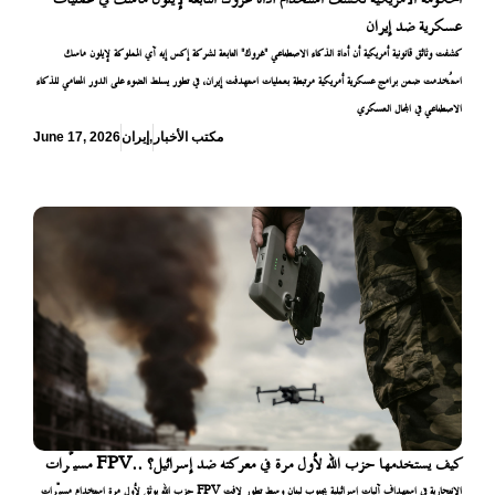
عسكرية ضد إيران
كشفت وثائق قانونية أمريكية أن أداة الذكاء الاصطناعي "غروك" التابعة لشركة إكس إيه آي المملوكة لإيلون ماسك
استُخدمت ضمن برامج عسكرية أمريكية مرتبطة بعمليات استهدفت إيران، في تطور يسلط الضوء على الدور المتنامي للذكاء
الاصطناعي في المجال العسكري
مكتب الأخبار
,
إيران
June 17, 2026
مسيّرات FPV.. كيف يستخدمها حزب الله لأول مرة في معركته ضد إسرائيل؟
حزب الله يوثق لأول مرة استخدام مسيّرات FPV الانتحارية في استهداف آليات إسرائيلية بجنوب لبنان وسط تطور لافت