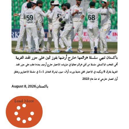
باكستان تنهي سلسلة هزائمها خارج أرضها بفوز ثمين على جزر الهند الغربية
أنهى المنتخب الباكستاني سلسلة من ثماني هزائم متتالية في مباريات الاختبار خارج أرضه، بعدما تغلب على جزر الهند
الغربية بفارق 8 ويكيت في الاختبار الثاني بمدينة بورت أوف سبين، ليدرك التعادل 1-1 في سلسلة الاختبارين ويحقق
أول انتصار خارجي له منذ عام 2023
باكستان
August 8, 2026
Load More