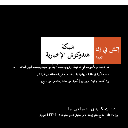
«نحن نُضخّم الأصوات التي لها قيمة، ونروي قصصًا تبدأ من حيث يصمت التيار السائد —
متجذّرة في الحقيقة وواعية بالسياق. هذه هي الصحافة من الهوامش.»
«شبكة هندوكوش تريبيون | أخبار من الهامش، قصص من المنبع»
شبکه‌های اجتماعی ما
– © ۲۰۲۵
جميع الحقوق محفوظة. حقوق النشر محفوظة لـ HTN العربية.