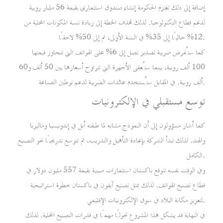
إضافة إلى ذلك تعتزم الحكومة إنشاء صندوق استثماري بقيمة 56 مليار روبية
لدعم قطاع التكنولوجيا. لذلك تهدف الخطة إلى زيادة نسبة المكونات المحلية من
12% حاليًا إلى 35% في السنة الأولى، ثم إلى 50% لاحقًا.
كما ستُفرض ضريبة تصدير تصل إلى 6% على الهواتف التي تتجاوز قيمتها
100 ألف روبية، بينما ستُعفى الأجهزة التي تتراوح أسعارها بين 50 ألف و60
ألف روبية. في المقابل ستُستخدم عائدات الضريبة لدعم توطين الصناعة.
توسع مستقبلي في الإلكترونيات
كما أشار مسؤولون إلى أن النموذج مشابه لما طبقته أبل في إندونيسيا وماليزيا
والهند. لذلك تبدأ الشركة بإعادة التأهيل والتدريب، ثم تتوسع تدريجيًا نحو التصنيع
الكامل.
وفي الوقت نفسه تتوقع باكستان استثمارات صينية بقيمة 557 مليون دولار في
قطاع تصنيع الهواتف. لذلك يمثل تصنيع آيفون في باكستان خطوة استراتيجية
لتعزيز مكانة البلاد في سوق الإلكترونيات الإقليمي.
في النهاية قد يشكل هذا المشروع تحولًا مهمًا في قدرات التصنيع المحلية. لذلك