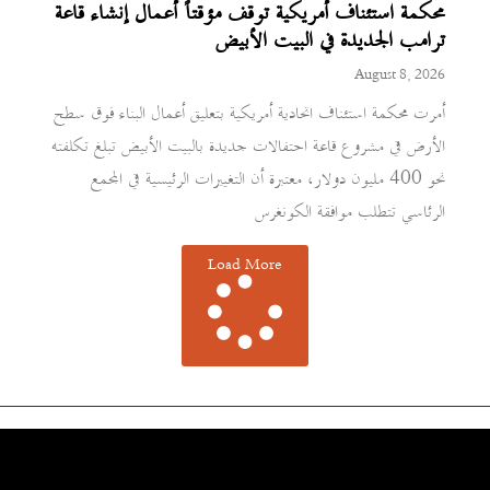
محكمة استئناف أمريكية توقف مؤقتاً أعمال إنشاء قاعة
ترامب الجديدة في البيت الأبيض
August 8, 2026
أمرت محكمة استئناف اتحادية أمريكية بتعليق أعمال البناء فوق سطح
الأرض في مشروع قاعة احتفالات جديدة بالبيت الأبيض تبلغ تكلفته
نحو 400 مليون دولار، معتبرة أن التغييرات الرئيسية في المجمع
الرئاسي تتطلب موافقة الكونغرس
Load More