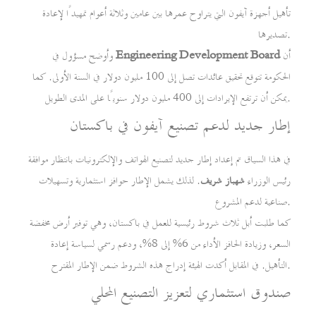
تأهيل أجهزة آيفون التي يتراوح عمرها بين عامين وثلاثة أعوام تمهيدًا لإعادة
تصديرها.
أن
Engineering Development Board
وأوضح مسؤول في
الحكومة تتوقع تحقيق عائدات تصل إلى 100 مليون دولار في السنة الأولى. كما
يمكن أن ترتفع الإيرادات إلى 400 مليون دولار سنويًا على المدى الطويل.
إطار جديد لدعم تصنيع آيفون في باكستان
في هذا السياق تم إعداد إطار جديد لتصنيع الهواتف والإلكترونيات بانتظار موافقة
رئيس الوزراء
شهباز شريف
. لذلك يشمل الإطار حوافز استثمارية وتسهيلات
صناعية لدعم المشروع.
كما طلبت أبل ثلاث شروط رئيسية للعمل في باكستان، وهي توفير أرض مخفضة
السعر، وزيادة الحافز الأداء من 6% إلى 8%، ودعم رسمي لسياسة إعادة
التأهيل. في المقابل أكدت الهيئة إدراج هذه الشروط ضمن الإطار المقترح.
صندوق استثماري لتعزيز التصنيع المحلي