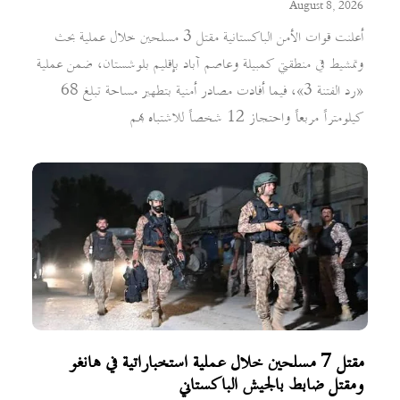
August 8, 2026
أعلنت قوات الأمن الباكستانية مقتل 3 مسلحين خلال عملية بحث
وتمشيط في منطقتي كمبيلة وعاصم آباد بإقليم بلوشستان، ضمن عملية
«رد الفتنة 3»، فيما أفادت مصادر أمنية بتطهير مساحة تبلغ 68
كيلومتراً مربعاً واحتجاز 12 شخصاً للاشتباه بهم
مقتل 7 مسلحين خلال عملية استخباراتية في هانغو
ومقتل ضابط بالجيش الباكستاني