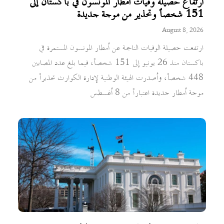
ارتفاع حصيلة وفيات أمطار المونسون في باكستان إلى
151 شخصاً وتحذير من موجة جديدة
August 8, 2026
ارتفعت حصيلة الوفيات الناجمة عن أمطار المونسون المستمرة في
باكستان منذ 26 يونيو إلى 151 شخصاً، فيما بلغ عدد المصابين
448 شخصاً، وأصدرت الهيئة الوطنية لإدارة الكوارث تحذيراً من
موجة أمطار جديدة اعتباراً من 8 أغسطس