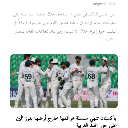
August 8, 2026
أعلن الجيش الباكستاني مقتل 7 مسلحين خلال عملية أمنية مبنية على
معلومات استخباراتية في منطقة هانغو بإقليم خيبر بختونخوا، فيما قُتل
النقيب حمزة إكرام خلال الاشتباك، وفق بيان للعلاقات العامة للجيش
الباكستاني
باكستان تنهي سلسلة هزائمها خارج أرضها بفوز ثمين
على جزر الهند الغربية