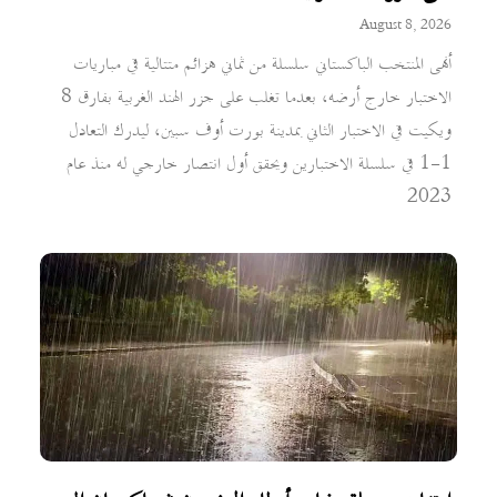
August 8, 2026
أنهى المنتخب الباكستاني سلسلة من ثماني هزائم متتالية في مباريات
الاختبار خارج أرضه، بعدما تغلب على جزر الهند الغربية بفارق 8
ويكيت في الاختبار الثاني بمدينة بورت أوف سبين، ليدرك التعادل
1-1 في سلسلة الاختبارين ويحقق أول انتصار خارجي له منذ عام
2023