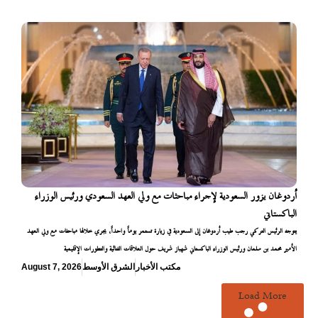
أردوغان يزور السعودية لإجراء مباحثات مع ولي العهد السعودي ورئيس الوزراء
الباكستاني
يتوجه الرئيس التركي رجب طيب أردوغان إلى السعودية في زيارة تستمر يوماً واحداً، يجري خلالها مباحثات مع ولي العهد
الأمير محمد بن سلمان ورئيس الوزراء الباكستاني شهباز شريف حول العلاقات الثنائية والتطورات الإقليمية
مكتب الأخبار
الشرق الأوسط
August 7, 2026
Load More