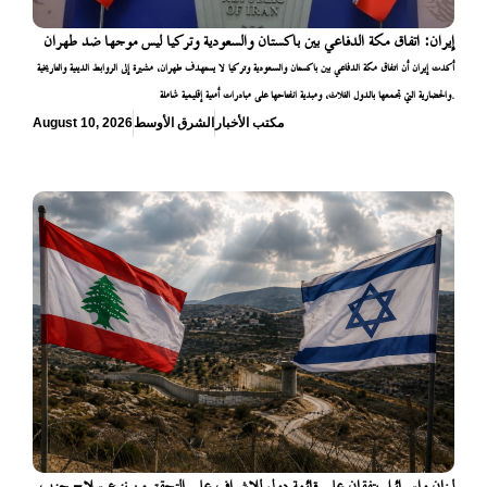
إيران: اتفاق مكة الدفاعي بين باكستان والسعودية وتركيا ليس موجها ضد طهران
أكدت إيران أن اتفاق مكة الدفاعي بين باكستان والسعودية وتركيا لا يستهدف طهران، مشيرة إلى الروابط الدينية والتاريخية
والحضارية التي تجمعها بالدول الثلاث، ومبدية انفتاحها على مبادرات أمنية إقليمية شاملة.
مكتب الأخبار
الشرق الأوسط
August 10, 2026
لبنان وإسرائيل يتفقان على قائمة دول للإشراف على التحقق من نزع سلاح حزب