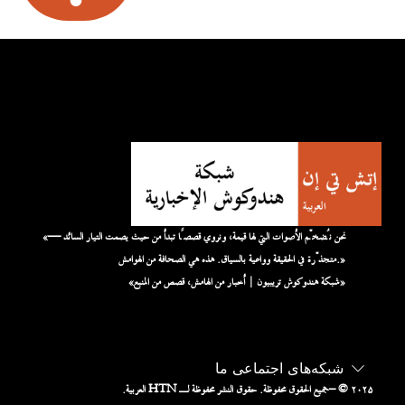
«نحن نُضخّم الأصوات التي لها قيمة، ونروي قصصًا تبدأ من حيث يصمت التيار السائد —
متجذّرة في الحقيقة وواعية بالسياق. هذه هي الصحافة من الهوامش.»
«شبكة هندوكوش تريبيون | أخبار من الهامش، قصص من المنبع»
شبکه‌های اجتماعی ما
– © ۲۰۲۵
جميع الحقوق محفوظة. حقوق النشر محفوظة لـ HTN العربية.