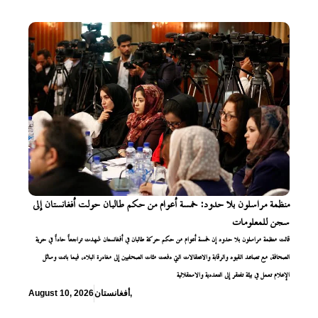
منظمة مراسلون بلا حدود: خمسة أعوام من حكم طالبان حولت أفغانستان إلى
سجن للمعلومات
قالت منظمة مراسلون بلا حدود إن خمسة أعوام من حكم حركة طالبان في أفغانستان شهدت تراجعاً حاداً في حرية
الصحافة، مع تصاعد القيود والرقابة والاعتقالات التي دفعت مئات الصحفيين إلى مغادرة البلاد، فيما باتت وسائل
الإعلام تعمل في بيئة تفتقر إلى التعددية والاستقلالية
,
أفغانستان
August 10, 2026