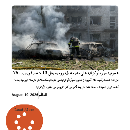
هجوم بمسيّرة أوكرانية على مدينة نفطية روسية يقتل 13 شخصا ويصيب 75
قتل 13 شخصا وأصيب 75 آخرون في هجوم بمسيّرة أوكرانية على مدينة نيجنكامسك في تتارستان الروسية، بعدما
أعلنت كييف استهداف مصفاة نفط على بعد أكثر من ألف كيلومتر من الحدود الأوكرانية
العالَم
August 10, 2026
Load More