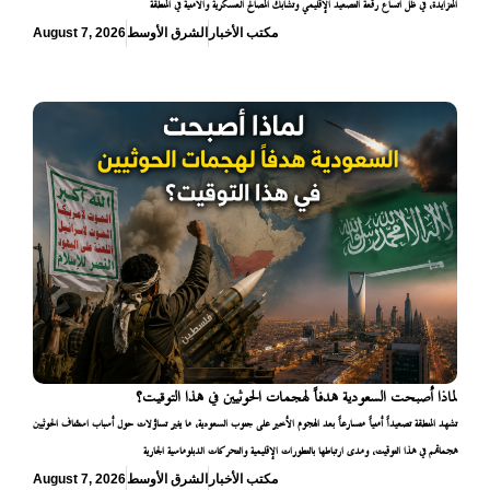
المتزايدة، في ظل اتساع رقعة التصعيد الإقليمي وتشابك المصالح العسكرية والأمنية في المنطقة
مكتب الأخبار
الشرق الأوسط
August 7, 2026
لماذا أصبحت السعودية هدفاً لهجمات الحوثيين في هذا التوقيت؟
تشهد المنطقة تصعيداً أمنياً متسارعاً بعد الهجوم الأخير على جنوب السعودية، ما يثير تساؤلات حول أسباب استئناف الحوثيين
هجماتهم في هذا التوقيت، ومدى ارتباطها بالتطورات الإقليمية والتحركات الدبلوماسية الجارية
مكتب الأخبار
الشرق الأوسط
August 7, 2026