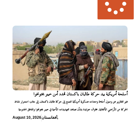
أسلحة أمريكية بيد حركة طالبان باكستان تهدد أمن خيبر بختونخوا
تثير التقارير عن وصول أسلحة ومعدات عسكرية أمريكية الصنع إلى حركة طالبان باكستان، إلى جانب استمرار نشاط
الحركة من الأراضي الأفغانية، مخاوف متزايدة بشأن تصاعد التهديدات الأمنية في خيبر بختونخوا والمناطق الحدودية
,
أفغانستان
August 10, 2026