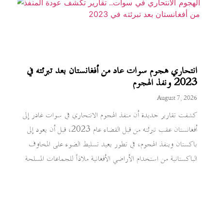
انتحاري هجوم سوات عاد من أفغانستان بعد تبرئته في
2023 ونفذ الهجوم
August 7, 2026
كشفت تقارير جديدة أن منفذ الهجوم الانتحاري في سوات غادر إلى
أفغانستان عقب تبرئته من قبل القضاء عام 2023، قبل أن يعود إلى
باكستان وينفذ الهجوم، في تطور يعيد تسليط الضوء على المخاوف
الباكستانية من استخدام الأراضي الأفغانية ملاذاً للجماعات المسلحة