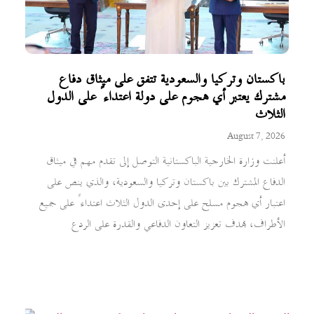
باكستان وتركيا والسعودية تتفق على ميثاق دفاع
مشترك يعتبر أي هجوم على دولة اعتداءً على الدول
الثلاث
August 7, 2026
أعلنت وزارة الخارجية الباكستانية التوصل إلى تقدم مهم في ميثاق
الدفاع المشترك بين باكستان وتركيا والسعودية، والذي ينص على
اعتبار أي هجوم مسلح على إحدى الدول الثلاث اعتداءً على جميع
الأطراف، بهدف تعزيز التعاون الدفاعي والقدرة على الردع