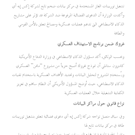
تشغيل توربينات الغاز المستخدمة في مركز بيانات ضخم تابع لشركة إكس إيه آي
وأكدت الوزارة أن الدعوى القضائية المرفوعة ضد الشركة قد تؤثر على مشاريع
الذكاء الاصطناعي التي تدعم عمليات عسكرية ومصالح تتعلق بالأمن القومي
والطاقة
غروك ضمن برنامج الاستهداف العسكري
وبحسب الوثائق، أكد مسؤول الذكاء الاصطناعي في وزارة الدفاع الأمريكية
كاميرون ستانلي أن نموذج غروك أصبح جزءاً من مشروع “مافن” العسكري
ويُستخدم المشروع لتحليل البيانات وتحديد الأهداف العسكرية باستخدام تقنيات
الذكاء الاصطناعي، حيث أوضح المسؤول الأمريكي أن النظام ساهم في تعزيز
الكفاءة التشغيلية خلال العمليات العسكرية
نزاع قانوني حول مراكز البيانات
وفي سياق متصل تواجه شركة إكس إيه آي دعوى قضائية تتعلق بتشغيل توربينات
طاقة في مركز بيانات تابع لها
وتقول الجهة المدعية إن هذه التوربينات تعمل دون تصاريح بيئية مناسبة، بينما