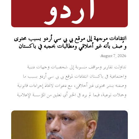
انتقادات موجهة إلى موقع بي بي سي أردو بسبب محتوى
وُصف بأنه غير أخلاقي ومطالبات بحجبه في باكستان
August 7, 2026
تداولت تقارير ومواقف منسوبة إلى شخصيات وجهات دينية
واجتماعية في باكستان انتقادات لموقع بي بي سي أردو بسبب ما
وصفته بنشر محتوى غير أخلاقي، مع دعوات لاتخاذ إجراءات قانونية
وحملات توعية، فيما لم يرد في الخبر أي تعليق من المؤسسة الإعلامية