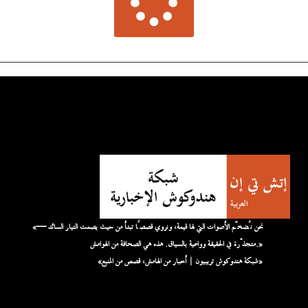
«نحن نُضخّم الأصوات التي لها قيمة، ونروي قصصًا تبدأ من حيث يصمت التيار السائد —
متجذّرة في الحقيقة وواعية بالسياق. هذه هي الصحافة من الهوامش.»
«شبكة هندوكوش تريبيون | أخبار من الهامش، قصص من المنبع»