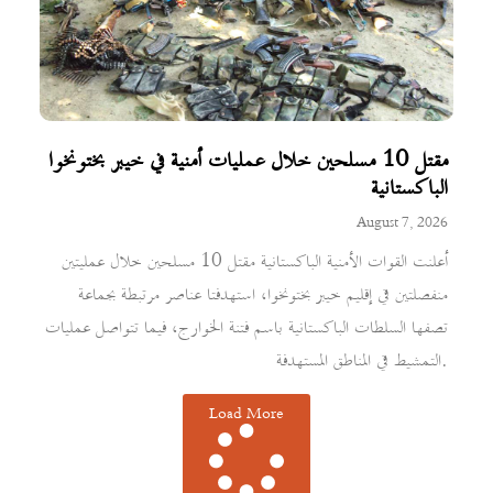
مقتل 10 مسلحين خلال عمليات أمنية في خيبر بختونخوا
الباكستانية
August 7, 2026
أعلنت القوات الأمنية الباكستانية مقتل 10 مسلحين خلال عمليتين
منفصلتين في إقليم خيبر بختونخوا، استهدفتا عناصر مرتبطة بجماعة
تصفها السلطات الباكستانية باسم فتنة الخوارج، فيما تتواصل عمليات
التمشيط في المناطق المستهدفة.
Load More