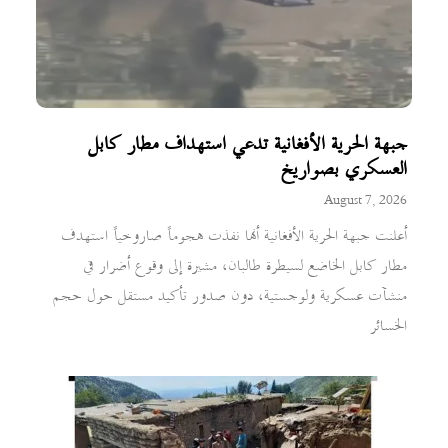
جبهة الحرية الأفغانية تدعي استهداف مطار كابل
العسكري بصواريخ
August 7, 2026
أعلنت جبهة الحرية الأفغانية أنها نفذت هجوماً صاروخياً استهدف
مطار كابل الخاضع لسيطرة طالبان، مشيرة إلى وقوع أضرار في
منشآت عسكرية ولوجستية، دون صدور تأكيد مستقل حول حجم
الخسائر