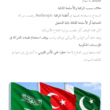
لنظام Claude
خلاف بسبب المراقبة والأسلحة الذاتية
رفضت شركة Anthropic السماح باستخدام تقنيتها في
أنظمة المراقبة
الجماعية أو الأسلحة القاتلة ذاتية التشغيل
لكن هذا الموقف أثار غضب وزارة الدفاع الأمريكية
وبعد ذلك أمر الرئيس الأمريكي دونالد ترامب
بوقف استخدام تقنيات الشركة في
المؤسسات الحكومية
كما صنفها وزير الدفاع لاحقا
خطرا على الأمن القومي
ما أدى إلى إدراجها في
القائمة السوداء