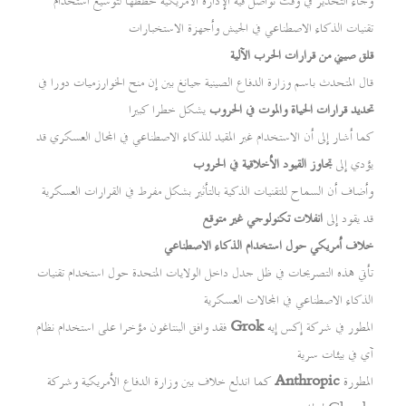
وجاء التحذير في وقت تواصل فيه الإدارة الأمريكية خططها لتوسيع استخدام
تقنيات الذكاء الاصطناعي في الجيش وأجهزة الاستخبارات
قلق صيني من قرارات الحرب الآلية
قال المتحدث باسم وزارة الدفاع الصينية جيانغ بين إن منح الخوارزميات دورا في
تحديد قرارات الحياة والموت في الحروب
يشكل خطرا كبيرا
كما أشار إلى أن الاستخدام غير المقيد للذكاء الاصطناعي في المجال العسكري قد
يؤدي إلى
تجاوز القيود الأخلاقية في الحروب
وأضاف أن السماح للتقنيات الذكية بالتأثير بشكل مفرط في القرارات العسكرية
قد يقود إلى
انفلات تكنولوجي غير متوقع
خلاف أمريكي حول استخدام الذكاء الاصطناعي
تأتي هذه التصريحات في ظل جدل داخل الولايات المتحدة حول استخدام تقنيات
الذكاء الاصطناعي في المجالات العسكرية
المطور في شركة إكس إيه
Grok
فقد وافق البنتاغون مؤخرا على استخدام نظام
آي في بيئات سرية
المطورة
Anthropic
كما اندلع خلاف بين وزارة الدفاع الأمريكية وشركة