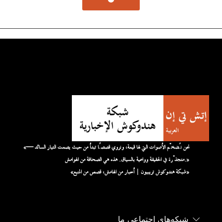
«نحن نُضخّم الأصوات التي لها قيمة، ونروي قصصًا تبدأ من حيث يصمت التيار السائد —
متجذّرة في الحقيقة وواعية بالسياق. هذه هي الصحافة من الهوامش.»
«شبكة هندوكوش تريبيون | أخبار من الهامش، قصص من المنبع»
شبکه‌های اجتماعی ما