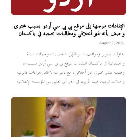
انتقادات موجهة إلى موقع بي بي سي أردو بسبب محتوى
وُصف بأنه غير أخلاقي ومطالبات بحجبه في باكستان
August 7, 2026
تداولت تقارير ومواقف منسوبة إلى شخصيات وجهات دينية
واجتماعية في باكستان انتقادات لموقع بي بي سي أردو بسبب ما
وصفته بنشر محتوى غير أخلاقي، مع دعوات لاتخاذ إجراءات قانونية
وحملات توعية، فيما لم يرد في الخبر أي تعليق من المؤسسة الإعلامية