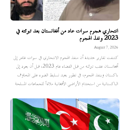
انتحاري هجوم سوات عاد من أفغانستان بعد تبرئته في
2023 ونفذ الهجوم
August 7, 2026
كشفت تقارير جديدة أن منفذ الهجوم الانتحاري في سوات غادر إلى
أفغانستان عقب تبرئته من قبل القضاء عام 2023، قبل أن يعود إلى
باكستان وينفذ الهجوم، في تطور يعيد تسليط الضوء على المخاوف
الباكستانية من استخدام الأراضي الأفغانية ملاذاً للجماعات المسلحة