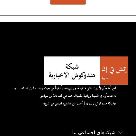
«نحن نُضخّم الأصوات التي لها قيمة، ونروي قصصًا تبدأ من حيث يصمت التيار السائد —
متجذّرة في الحقيقة وواعية بالسياق. هذه هي الصحافة من الهوامش.»
«شبكة هندوكوش تريبيون | أخبار من الهامش، قصص من المنبع»
شبکه‌های اجتماعی ما