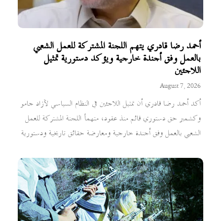
أحمد رضا قادري يتهم اللجنة المشتركة للعمل الشعبي
بالعمل وفق أجندة خارجية ويؤكد دستورية تمثيل
اللاجئين
August 7, 2026
أكد أحمد رضا قادري أن تمثيل اللاجئين في النظام السياسي لآزاد جامو
وكشمير حق دستوري قائم منذ عقود، متهماً اللجنة المشتركة للعمل
الشعبي بالعمل وفق أجندة خارجية ومعارضة حقائق تاريخية ودستورية