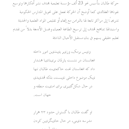
حركة طالبان بتأسيس نحو 23 ألف مؤسسة تعليمية بهدف نشر أفكارها وتوسيع
نفوذها العقائدي كما أوضح أن الحركة تعمل على تحويل المدارس الحكومية
تدريجيًا إلى مراكز تابعة لها بالتزامن مع إلغاء أو تقليص المواد العلمية والحديثة
واستبدالها بمناهج تهدف إلى ترسيخ الطاعة العمياء وغسل الأدمغة بدلاً من تقديم
تعليم حقيقي يسهم في بناء مستقبل الأجيال الناشئة
ویس برمک، وزیر پیشین امور داخله
افغانستان در نشست پارلمان بریتانیا هشدار
داد که افغانستان تحت حاکمیت طالبان تنها
یک موضوع داخلی نیست، بلکه تهدیدی
در حال شکل‌گیری برای امنیت منطقه و
جهان است.
او گفت طالبان با گسترش حدود ۲۳ هزار
مدرسه دینی، در حال جایگزین کردن