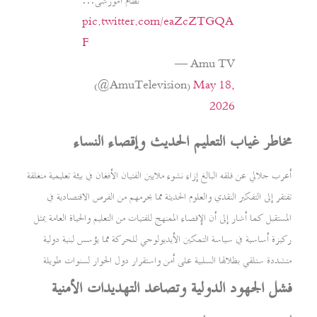
نظام آموزشی…
pic.twitter.com/eaZcZTGQA
F
— Amu TV
(@AmuTelevision)
May 18,
2026
مخاطر غياب التعليم الحديث وإقصاء النساء
أعرب جلالي عن قلقه البالغ إزاء نشوء ملايين الفتيان الأفغان في بيئة تعليمية منغلقة
تفتقر إلى التفكير النقدي والعلوم الحديثة مما يحرمهم من الفرص الاقتصادية في
المستقبل كما أشار إلى أن الإقصاء الممنهج للفتيات من التعليم والحياة العامة يمثل
ركيزة أساسية في سياسة التمكين الأيديولوجي للحركة مما يؤسس لبنية دولية
متشددة ستلقي بظلالها السلبية على أمن واستقرار دول الجوار لسنوات طويلة
فشل الجهود الدولية وتصاعد التهديدات الأمنية