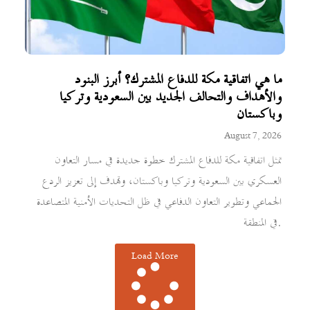
ما هي اتفاقية مكة للدفاع المشترك؟ أبرز البنود
والأهداف والتحالف الجديد بين السعودية وتركيا
وباكستان
August 7, 2026
تمثل اتفاقية مكة للدفاع المشترك خطوة جديدة في مسار التعاون
العسكري بين السعودية وتركيا وباكستان، وتهدف إلى تعزيز الردع
الجماعي وتطوير التعاون الدفاعي في ظل التحديات الأمنية المتصاعدة
في المنطقة.
Load More