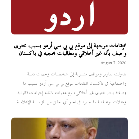
انتقادات موجهة إلى موقع بي بي سي أردو بسبب محتوى
وُصف بأنه غير أخلاقي ومطالبات بحجبه في باكستان
August 7, 2026
تداولت تقارير ومواقف منسوبة إلى شخصيات وجهات دينية
واجتماعية في باكستان انتقادات لموقع بي بي سي أردو بسبب ما
وصفته بنشر محتوى غير أخلاقي، مع دعوات لاتخاذ إجراءات قانونية
وحملات توعية، فيما لم يرد في الخبر أي تعليق من المؤسسة الإعلامية