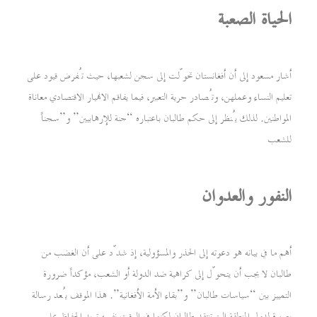
الحياة الصعبة
أشار مسعود إلى أن أفغانستان تحوّلت إلى سجن لشعبها، حيث تُفرض قيود على
تعليم النساء وعملهن، وتُصادر حرية التعبير، فيما يفاقم الانهيار الاقتصادي معاناة
المواطنين. لذلك يُنظر إلى حكم طالبان باعتباره “جنة للإرهابيين” و”سجناً
للشعب
النفور والعدوان
أهم ما في بيانه هو دعوته إلى الحذر والمسؤولية، إذ شدّد على أن الغضب من
طالبان لا يجب أن يتحوّل إلى كراهية ضد الدولة أو الشعب، مؤكداً ضرورة
التمييز بين “سياسات طالبان” و”بقاء الأمة الأفغانية”. هذا الموقف يُعد رسالة
بصيرة لدول المنطقة التي تنتقد طالبان لكنها في الوقت نفسه تريد الحفاظ على