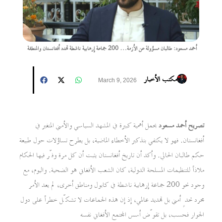
أحمد مسعود: طالبان مسؤولة عن الأزمة… 200 جماعة إرهابية ناشطة تهدد أفغانستان والمنطقة
مكتب الأخبار
March 9, 2026
تصريح أحمد مسعود
يحمل أهمية كبيرة في المشهد السياسي والأمني المتغير في
أفغانستان. فهو لا يكتفي بتذكير الأخطاء الماضية، بل يطرح تساؤلات حول طبيعة
حكم طالبان الحالي. وأكد أن تاريخ أفغانستان يثبت أن كل مرة وفّر فيها الحكام
ملاذاً للتنظيمات المسلحة الدولية، كان الشعب الأفغاني هو الضحية. واليوم، مع
وجود نحو 200 جماعة إرهابية ناشطة في كابول ومناطق أخرى، لم يعد الأمر
مجرد تحدٍ أمني بل تهديد عالمي، إذ إن هذه الجماعات لا تشكّل خطراً على دول
الجوار فحسب، بل تقوّض أسس المجتمع الأفغاني نفسه