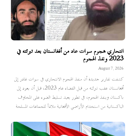
انتحاري هجوم سوات عاد من أفغانستان بعد تبرئته في
2023 ونفذ الهجوم
August 7, 2026
كشفت تقارير جديدة أن منفذ الهجوم الانتحاري في سوات غادر إلى
أفغانستان عقب تبرئته من قبل القضاء عام 2023، قبل أن يعود إلى
باكستان وينفذ الهجوم، في تطور يعيد تسليط الضوء على المخاوف
الباكستانية من استخدام الأراضي الأفغانية ملاذاً للجماعات المسلحة