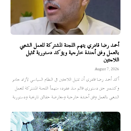
أحمد رضا قادري يتهم اللجنة المشتركة للعمل الشعبي
بالعمل وفق أجندة خارجية ويؤكد دستورية تمثيل
اللاجئين
August 7, 2026
أكد أحمد رضا قادري أن تمثيل اللاجئين في النظام السياسي لآزاد جامو
وكشمير حق دستوري قائم منذ عقود، متهماً اللجنة المشتركة للعمل
الشعبي بالعمل وفق أجندة خارجية ومعارضة حقائق تاريخية ودستورية