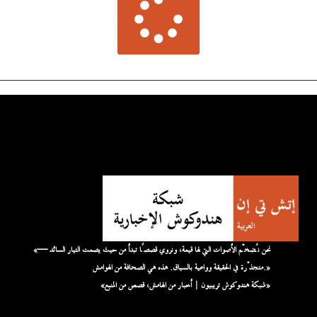
«نحن نُضخّم الأصوات التي لها قيمة، ونروي قصصًا تبدأ من حيث يصمت التيار السائد —
متجذّرة في الحقيقة وواعية بالسياق. هذه هي الصحافة من الهوامش.»
«شبكة هندوكوش تريبيون | أخبار من الهامش، قصص من المنبع»