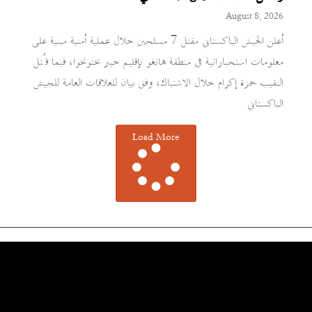
August 8, 2026
أعلن الجيش الباكستاني مقتل 7 مسلحين خلال عملية أمنية مبنية على
معلومات استخباراتية في منطقة هانغو بإقليم خيبر بختونخوا، فيما قُتل
النقيب حمزة إكرام خلال الاشتباك، وفق بيان للعلاقات العامة للجيش
الباكستاني
Load More