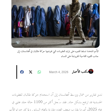
الأمم المتحدة تسلط الضوء على تزايد العقوبات التي تفرضها حركة طالبان في أفغانستان، إلى
جانب القيود القاسية المفروضة على النساء
مكتب الأخبار
March 4, 2026
تشير تقارير من شمال ووسط أفغانستان إلى أن استخدام حركة طالبان للعقوبات
الجسدية قد ارتفع بشكل حاد. فقد سُجل أكثر من 1100 حالة جلد علني في
عام 2025، أي ما يقارب ضعف العدد مقارنة بالعام السابق. ويؤكد خبراء الأمم