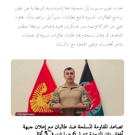
تحدث تقرير منسوب إلى صحيفة «ذا إندبندنت» البريطانية عن تطور
برنامج الطائرات المسيرة التابع لطالبان، مشيراً إلى مزاعم بشأن تعاون
تقني بين الحركة ومهندسين عسكريين هنود وعناصر مرتبطة بتنظيم
القاعدة، في وقت تستخدم فيه طالبان طائرات مسيرة في عمليات
داخل أفغانستان وعلى الحدود مع باكستان
تصاعد المقاومة المسلحة ضد طالبان مع إعلان جبهة
أفغانستان المتحدة تنفيذ 6 عمليات في 5 أقاليم