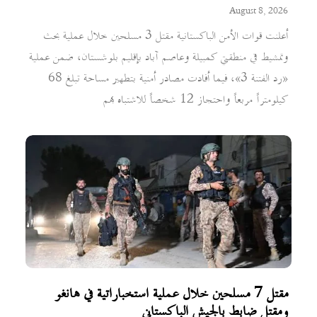
August 8, 2026
أعلنت قوات الأمن الباكستانية مقتل 3 مسلحين خلال عملية بحث
وتمشيط في منطقتي كمبيلة وعاصم آباد بإقليم بلوشستان، ضمن عملية
«رد الفتنة 3»، فيما أفادت مصادر أمنية بتطهير مساحة تبلغ 68
كيلومتراً مربعاً واحتجاز 12 شخصاً للاشتباه بهم
مقتل 7 مسلحين خلال عملية استخباراتية في هانغو
ومقتل ضابط بالجيش الباكستاني