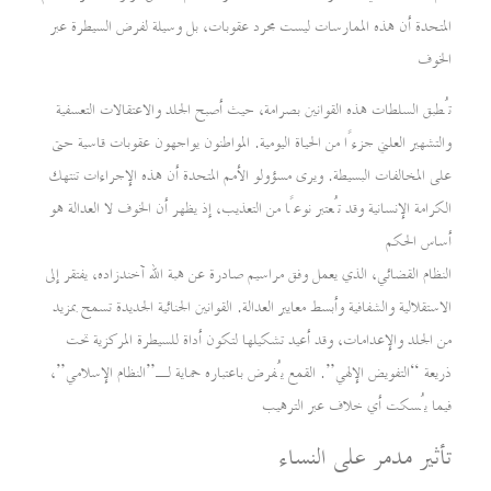
المتحدة أن هذه الممارسات ليست مجرد عقوبات، بل وسيلة لفرض السيطرة عبر
الخوف
تُطبق السلطات هذه القوانين بصرامة، حيث أصبح الجلد والاعتقالات التعسفية
والتشهير العلني جزءًا من الحياة اليومية. المواطنون يواجهون عقوبات قاسية حتى
على المخالفات البسيطة. ويرى مسؤولو الأمم المتحدة أن هذه الإجراءات تنتهك
الكرامة الإنسانية وقد تُعتبر نوعًا من التعذيب، إذ يظهر أن الخوف لا العدالة هو
أساس الحكم
النظام القضائي، الذي يعمل وفق مراسيم صادرة عن هبة الله آخندزاده، يفتقر إلى
الاستقلالية والشفافية وأبسط معايير العدالة. القوانين الجنائية الجديدة تسمح بمزيد
من الجلد والإعدامات، وقد أعيد تشكيلها لتكون أداة للسيطرة المركزية تحت
ذريعة “التفويض الإلهي”. القمع يُفرض باعتباره حماية لـ”النظام الإسلامي”،
فيما يُسكت أي خلاف عبر الترهيب
تأثير مدمر على النساء