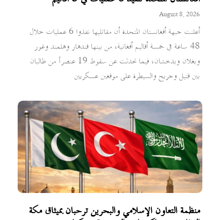
August 8, 2026
أعلنت جبهة أفغانستان المتحدة أن مقاتليها نفذوا 6 عمليات خلال
48 ساعة في خمسة أقاليم أفغانية، من بينها قندهار وهلمند وغور
وبغلان وبدخشان، فيما تحدثت عن سقوط 19 عنصراً من طالبان
بين قتيل وجريح والسيطرة على موقعين عسكريين
منظمة التعاون الإسلامي والبحرين ترحبان بميثاق مكة