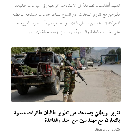
تشهد أفغانستان تصاعداً في الانتقادات الموجهة إلى سياسات طالبان،
بالتزامن مع تقارير تتحدث عن اتساع نشاط جماعات مسلحة مناهضة
للحركة في عدد من مناطق البلاد، وسط مزاعم بأن القيود المفروضة
على الحريات العامة والنساء أسهمت في زيادة حالة الاستياء
تقرير بريطاني يتحدث عن تطوير طالبان طائرات مسيرة
بالتعاون مع مهندسين من الهند والقاعدة
August 8, 2026