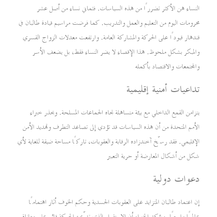
النساء هن الأكثر تضررًا من هذه السياسات. فثماني نساء من أصل عشر
محرومات اليوم من التعليم والعمل والتدريب. كما فرضت مراسيم قيادة طالبان في
قندهار قيودًا على الحركة والمشاركة العامة. وارتفعت معدلات الزواج القسري
والمبكر بشكل ملحوظ. هذا الإقصاء لا يضر النساء فقط، بل يضعف الأسر
والمجتمعات والاقتصاد بأكمله
تداعيات أمنية إقليمية
يتزامن القمع الداخلي مع بيئة متساهلة تجاه الجماعات المسلحة. ويحذر خبراء
الأمم المتحدة من أن هذه السياسات قد تؤدي إلى تصاعد التطرف وتهديد الأمن
الإقليمي. فقد رسّخ آخندزاده الرقابة والعقوبات، تاركًا مساحة ضيقة للغاية لأي
شكل من أشكال المعارضة أو حرية التعبير
دعوات دولية
إن اعتماد طالبان المتزايد على العقوبات الجسدية وحكم الخوف أثار اهتمامًا
عالميًا واسعًا. ويؤكد الخبراء أن الاستقرار الذي تدّعيه الحركة قائم على معاناة