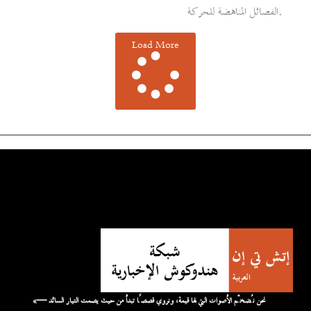
الفصائل المناهضة للحركة.
Load More
«نحن نُضخّم الأصوات التي لها قيمة، ونروي قصصًا تبدأ من حيث يصمت التيار السائد —