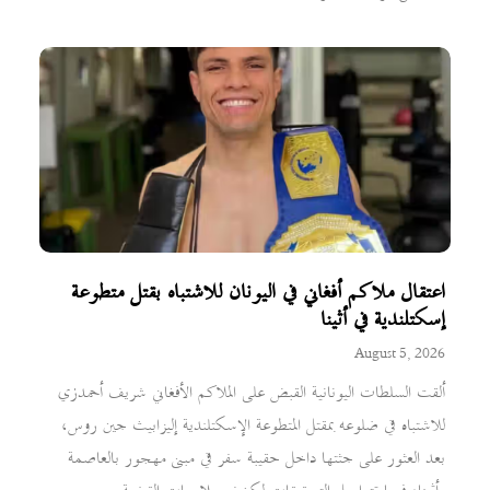
اعتقال ملاكم أفغاني في اليونان للاشتباه بقتل متطوعة
إسكتلندية في أثينا
August 5, 2026
ألقت السلطات اليونانية القبض على الملاكم الأفغاني شريف أحمدزي
للاشتباه في ضلوعه بمقتل المتطوعة الإسكتلندية إليزابيث جين روس،
بعد العثور على جثتها داخل حقيبة سفر في مبنى مهجور بالعاصمة