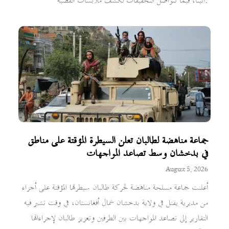
أثينا، فيما تتواصل التحقيقات لكشف ملابسات القضية.
جماعة مناهضة لطالبان تعلن السيطرة المؤقتة على مناطق
في بدخشان وسط تصاعد المواجهات
August 5, 2026
أعلنت جماعة مسلحة مناهضة لحركة طالبان سيطرتها المؤقتة على أجزاء
من مديرية يفتل في ولاية بدخشان شمال أفغانستان، في وقت تشير فيه
التقارير إلى تصاعد المواجهات بين الطرفين وتعزيز طالبان لإجراءاتها