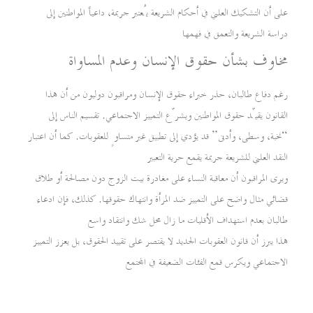
على أن التشكيك العلني في أحكام الشريعة يُعتبر جريمة، داعياً المواطنين إلى
دراسة الشريعة والتعمق في فهمها
مخاوف بشأن حقوق الإنسان وعدم المساواة
رغم دفاع طالبان، حذر خبراء حقوق الإنسان ومراقبون دوليون من أن هذا
القانون يقيّد حقوق المواطنين ويشرّع التمييز الاجتماعي. تقسيم الناس إلى
“نخبة، وسطى، وأدنى” قد يؤدي إلى تطبيق غير متساوٍ للعقوبات. كما أن اعتبار
النقد العلني للشريعة جريمة يقمع حرية التعبير
ويرى المراقبون أن معاقبة النساء على مغادرة بيت الزوج دون مصالحة أو طلاق
قضائي مثال واضح على التمييز ضد المرأة وانتهاك حقوقها. كذلك، فإن ادعاء
طالبان بعدم استهداف الأقليات ما زال محل شك وانتقاد واسع
هذا يبرز أن قانون العقوبات الجديد لا يقتصر على تقييد الحقوق، بل يعزز التمييز
الاجتماعي ويكرس قمع الفئات الضعيفة في المجتمع