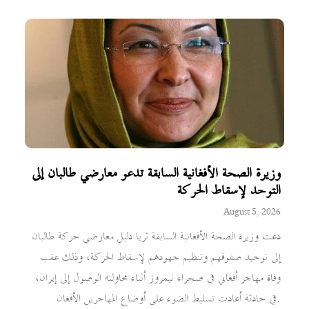
وزيرة الصحة الأفغانية السابقة تدعو معارضي طالبان إلى
التوحد لإسقاط الحركة
August 5, 2026
دعت وزيرة الصحة الأفغانية السابقة ثريا دليل معارضي حركة طالبان
إلى توحيد صفوفهم وتنظيم جهودهم لإسقاط الحركة، وذلك عقب
وفاة مهاجر أفغاني في صحراء نيمروز أثناء محاولته الوصول إلى إيران،
في حادثة أعادت تسليط الضوء على أوضاع المهاجرين الأفغان.