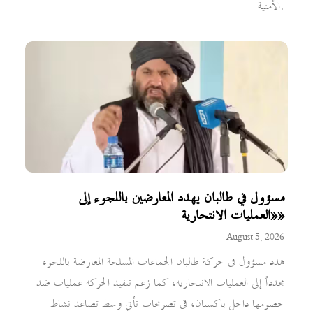
الأمنية.
مسؤول في طالبان يهدد المعارضين باللجوء إلى
«العمليات الانتحارية»
August 5, 2026
هدد مسؤول في حركة طالبان الجماعات المسلحة المعارضة باللجوء
مجدداً إلى العمليات الانتحارية، كما زعم تنفيذ الحركة عمليات ضد
خصومها داخل باكستان، في تصريحات تأتي وسط تصاعد نشاط