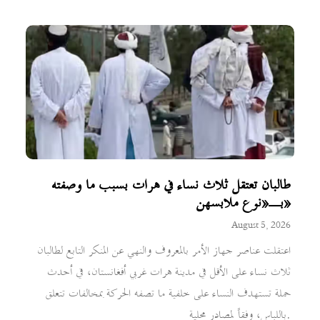
طالبان تعتقل ثلاث نساء في هرات بسبب ما وصفته
بـ«نوع ملابسهن»
August 5, 2026
اعتقلت عناصر جهاز الأمر بالمعروف والنهي عن المنكر التابع لطالبان
ثلاث نساء على الأقل في مدينة هرات غربي أفغانستان، في أحدث
حملة تستهدف النساء على خلفية ما تصفه الحركة بمخالفات تتعلق
باللباس، وفقاً لمصادر محلية.