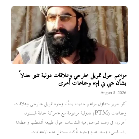
مزاعم حول تمويل خارجي وعلاقات دولية تثير جدلاً
بشأن «بي تي إم» وجماعات أخرى
August 5, 2026
أثار تقرير متداول مزاعم جديدة بشأن وجود تمويل خارجي وعلاقات
دولية مزعومة مع «حركة حماية البشتون» (PTM) وجماعات
أخرى، في وقت تتواصل فيه النقاشات حول طبيعة أنشطتها وخطابها
السياسي، وسط عدم وجود تأكيد مستقل لهذه الادعاءات.