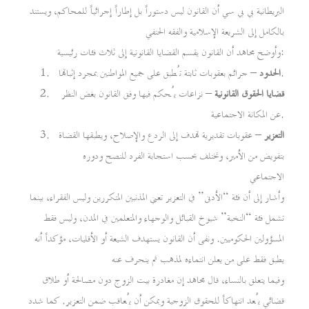
البريطانية بي بي سي أن القانون ليس دستوراً بل إطاراً إجرائياً للمحاكم، ويستند
بالكامل إلى الشريعة الإسلامية والفقه الحنفي
وأوضح مجاهد أن القانون يقسم القضايا القانونية إلى ثلاث فئات رئيسية:
– جرائم بعقوبات ثابتة تُطبق على جميع المواطنين بمجرد إثباتها.
الحدود
قضايا الحقوق القانونية
– نزاعات يُحكم فيها وفق القانون بغض النظر
عن المكانة الاجتماعية.
التعزير
– عقوبات تقديرية تهدف إلى الردع والإصلاح، ويطبقها القضاة
بتفويض من الأمير، وتختلف بحسب استجابة الفرد للنصح ودوره
الاجتماعي
وأشار إلى أن فئة “الأدنى” في التعزير تعني المذنبين المتكررين وليس الفقراء، بينما
تشمل فئة “النخبة” شيوخ القبائل والوجهاء والمتعلمين في المدن، وليس فقط
المسؤولين الحكوميين. ونفى أن القانون يستهدف الشيعة أو الأقليات، مؤكداً أنه
يطبق فقط على من يعلن انتماءه لمذهب ثم ينحرف عنه
وفيما يتعلق بالنساء، قال مجاهد إن مغادرة بيت الزوج دون مصالحة أو طلاق
قضائي يُعد انتهاكاً للحقوق الزوجية ويمكن أن يُعاقب ضمن التعزير. كما شدد