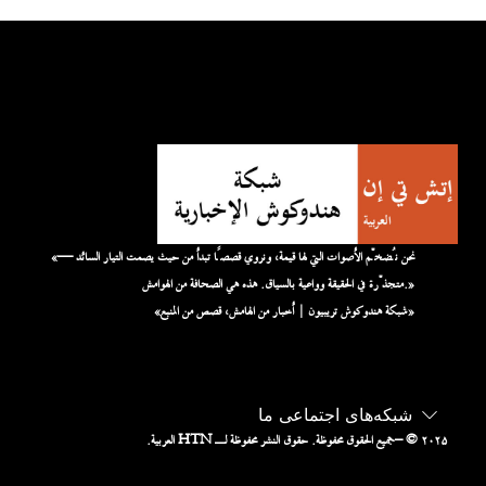
«نحن نُضخّم الأصوات التي لها قيمة، ونروي قصصًا تبدأ من حيث يصمت التيار السائد —
متجذّرة في الحقيقة وواعية بالسياق. هذه هي الصحافة من الهوامش.»
«شبكة هندوكوش تريبيون | أخبار من الهامش، قصص من المنبع»
شبکه‌های اجتماعی ما
– © ۲۰۲۵
جميع الحقوق محفوظة. حقوق النشر محفوظة لـ HTN العربية.