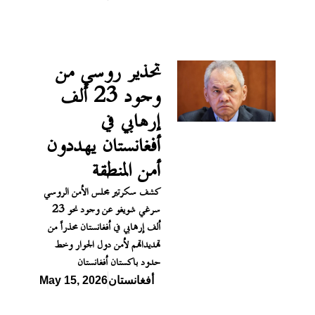
تحذير روسي من
وجود 23 ألف
إرهابي في
أفغانستان يهددون
أمن المنطقة
كشف سكرتير مجلس الأمن الروسي
سرغي شويغو عن وجود نحو 23
ألف إرهابي في أفغانستان محذراً من
تهديداتهم لأمن دول الجوار وخط
حدود باكستان أفغانستان
أفغانستان
May 15, 2026