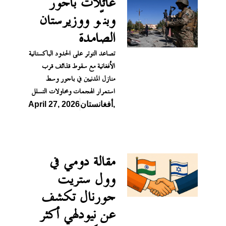
عائلات باجور
وبنّو ووزيرستان
الصامدة
تصاعد التوتر على الحدود الباكستانية
الأفغانية مع سقوط قذائف قرب
منازل المدنيين في باجور وسط
استمرار الهجمات ومحاولات التسلل
,
أفغانستان
April 27, 2026
مقالة دومي في
وول ستريت
جورنال تكشف
عن نيودلهي أكثر