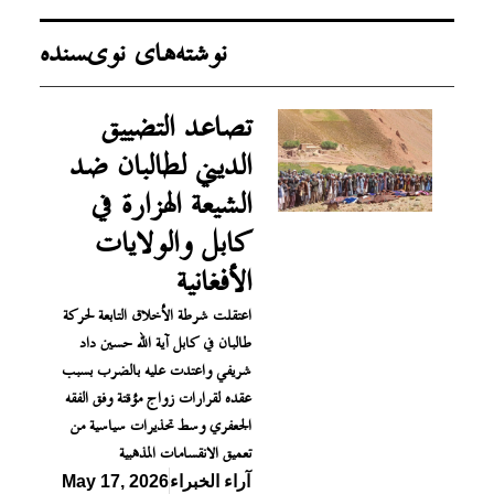
نوشته‌های نویسنده
تصاعد التضييق
الديني لطالبان ضد
الشيعة الهزارة في
كابل والولايات
الأفغانية
اعتقلت شرطة الأخلاق التابعة لحركة
طالبان في كابل آية الله حسين داد
شريفي واعتدت عليه بالضرب بسبب
عقده لقرارات زواج مؤقتة وفق الفقه
الجعفري وسط تحذيرات سياسية من
تعميق الانقسامات المذهبية
آراء الخبراء
May 17, 2026