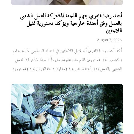
أحمد رضا قادري يتهم اللجنة المشتركة للعمل الشعبي
بالعمل وفق أجندة خارجية ويؤكد دستورية تمثيل
اللاجئين
August 7, 2026
أكد أحمد رضا قادري أن تمثيل اللاجئين في النظام السياسي لآزاد جامو
وكشمير حق دستوري قائم منذ عقود، متهماً اللجنة المشتركة للعمل
الشعبي بالعمل وفق أجندة خارجية ومعارضة حقائق تاريخية ودستورية