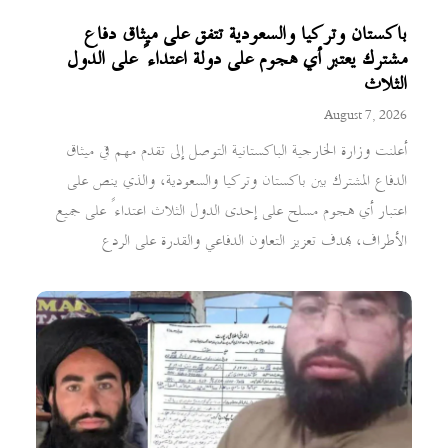
باكستان وتركيا والسعودية تتفق على ميثاق دفاع
مشترك يعتبر أي هجوم على دولة اعتداءً على الدول
الثلاث
August 7, 2026
أعلنت وزارة الخارجية الباكستانية التوصل إلى تقدم مهم في ميثاق
الدفاع المشترك بين باكستان وتركيا والسعودية، والذي ينص على
اعتبار أي هجوم مسلح على إحدى الدول الثلاث اعتداءً على جميع
الأطراف، بهدف تعزيز التعاون الدفاعي والقدرة على الردع