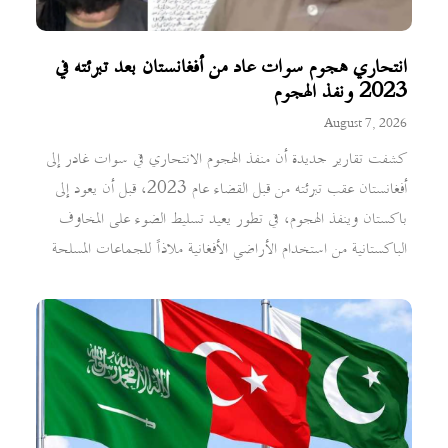
انتحاري هجوم سوات عاد من أفغانستان بعد تبرئته في
2023 ونفذ الهجوم
August 7, 2026
كشفت تقارير جديدة أن منفذ الهجوم الانتحاري في سوات غادر إلى
أفغانستان عقب تبرئته من قبل القضاء عام 2023، قبل أن يعود إلى
باكستان وينفذ الهجوم، في تطور يعيد تسليط الضوء على المخاوف
الباكستانية من استخدام الأراضي الأفغانية ملاذاً للجماعات المسلحة