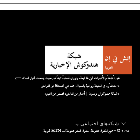
«نحن نُضخّم الأصوات التي لها قيمة، ونروي قصصًا تبدأ من حيث يصمت التيار السائد —
متجذّرة في الحقيقة وواعية بالسياق. هذه هي الصحافة من الهوامش.»
«شبكة هندوكوش تريبيون | أخبار من الهامش، قصص من المنبع»
شبکه‌های اجتماعی ما
– © ۲۰۲۵
جميع الحقوق محفوظة. حقوق النشر محفوظة لـ HTN العربية.