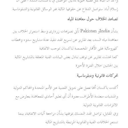
وأكد أن المياه تمثل قضية حيوية لملايين المواطنين في باكستان، مشددًا على أن
إسلام آباد ستواصل الدفاع عن حقوقها المائية عبر الوسائل القانونية والدبلوماسية
تصاعد الخلاف حول معاهدة المياه
تأتي تصريحات زرداری وسط استمرار الخلاف بين Pakistan وIndia بشأن
معاهدة مياه السند، بعد تقارير عن تسريع الهند تنفيذ عدة مشاريع سدود ومحطات
كهرومائية على الأنهار المخصصة لباكستان بموجب الاتفاقية
كما تحدثت تقارير عن توقف تبادل بعض البيانات الفنية المتعلقة بالمشاريع المائية
بين الجانبين خلال الفترة الأخيرة
تحركات قانونية ودبلوماسية
أكدت باكستان أنها تعمل على تدويل القضية عبر الأمم المتحدة والمحاكم الدولية
والمنتديات متعددة الأطراف، معتبرة أن أي تعليق أحادي للمعاهدة يتعارض مع
الالتزامات القانونية الدولية
وفي المقابل، تواصل الهند التمسك بموقفها بشأن مراجعة آليات الاتفاقية، بينما
تستمر الخلافات الفنية والقانونية المرتبطة بالمشاريع المائية