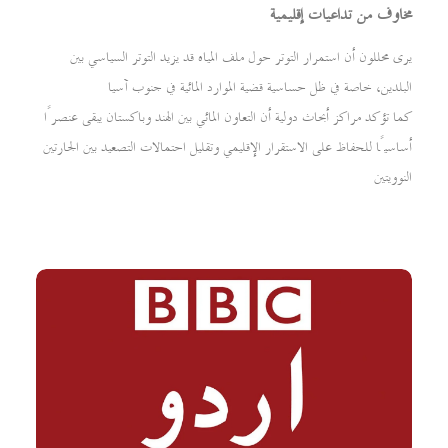
مخاوف من تداعيات إقليمية
يرى محللون أن استمرار التوتر حول ملف المياه قد يزيد التوتر السياسي بين
البلدين، خاصة في ظل حساسية قضية الموارد المائية في جنوب آسيا
كما تؤكد مراكز أبحاث دولية أن التعاون المائي بين الهند وباكستان يبقى عنصرًا
أساسيًا للحفاظ على الاستقرار الإقليمي وتقليل احتمالات التصعيد بين الجارتين
النوويتين