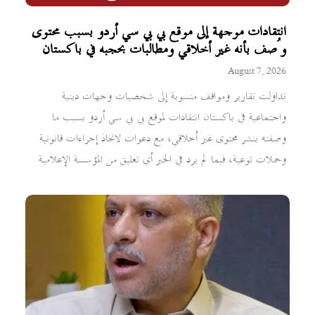
انتقادات موجهة إلى موقع بي بي سي أردو بسبب محتوى
وُصف بأنه غير أخلاقي ومطالبات بحجبه في باكستان
August 7, 2026
تداولت تقارير ومواقف منسوبة إلى شخصيات وجهات دينية
واجتماعية في باكستان انتقادات لموقع بي بي سي أردو بسبب ما
وصفته بنشر محتوى غير أخلاقي، مع دعوات لاتخاذ إجراءات قانونية
وحملات توعية، فيما لم يرد في الخبر أي تعليق من المؤسسة الإعلامية