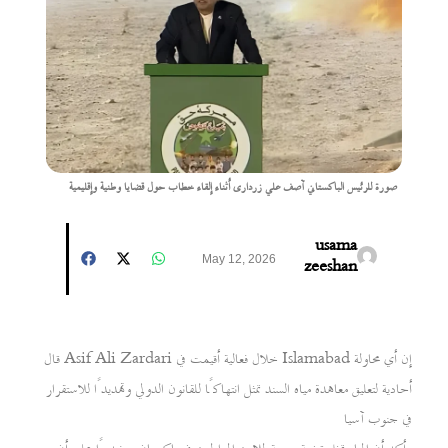
صورة للرئيس الباكستاني آصف علي زرداری أثناء إلقاء خطاب حول قضايا وطنية وإقليمية
usama
May 12, 2026
zeeshan
قال Asif Ali Zardari خلال فعالية أقيمت في Islamabad إن أي محاولة
أحادية لتعليق معاهدة مياه السند تمثل انتهاكًا للقانون الدولي وتهديدًا للاستقرار
في جنوب آسيا