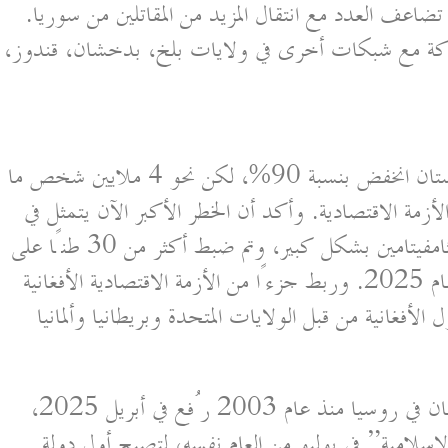
تمال تضاعف العدد مع انتقال المزيد من المقاتلين من سوريا.
 مع شبكات أخرى في ولايات بلخ، بدخشان، قندوز،
أشار شويغو إلى أن إنتاج الأفيون في أفغانستان انخفض بنسبة 90%، لكن نحو 4 ملايين شخص ما
زمة الاقتصادية. وأكد أن الخطر الأكبر الآن يتمثل في
المخدرات الصناعية، حيث ارتفع إنتاج الميثامفيتامين بشكل كبير، وتم ضبط أكثر من 30 طنًا على
الحدود الأفغانية مع الدول المجاورة خلال عام 2025. وربط جزءًا من الأزمة الاقتصادية الأفغانية
أوضح شويغو أن الحظر المفروض على طالبان في روسيا منذ عام 2003 رُفع في أبريل 2025،
إسلامية” في يوليو من العام نفسه، لتصبح أول دولة