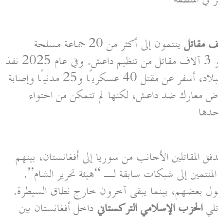
ينتمون إلى أكثر من 20 جماعة مسلحة
ينشطون حاليًا داخل أفغانستان، بينهم نحو 3 آلاف مقاتل من تنظيم داعش. وفي عام 2025 نفذ
داعش 12 هجومًا إرهابيًا كبيرًا داخل البلاد، أسفر عن مقتل 40 عسكريًا و25 مدنيًا وإصابة
بان تخوض معارك ضد داعش، لكنها لم تتمكن من احتواء
حدها
دفق المقاتلين الأجانب من سوريا إلى أفغانستان، بينهم
منتمين إلى شبكات سابقة لـ “هيئة تحرير الشام”.
صول بعضهم، بينما يبقى آخرون خارج نطاق السيطرة.
الحزب الإسلامي التركستاني
داخل أفغانستان بين