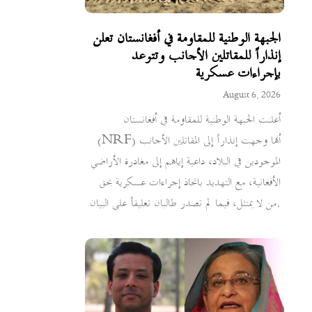
الجبهة الوطنية للمقاومة في أفغانستان تعلن
إنذاراً للمقاتلين الأجانب وتتوعد
بإجراءات عسكرية
August 6, 2026
أعلنت الجبهة الوطنية للمقاومة في أفغانستان
(NRF) أنها وجهت إنذاراً إلى المقاتلين الأجانب
الموجودين في البلاد، داعية إياهم إلى مغادرة الأراضي
الأفغانية، مع التهديد باتخاذ إجراءات عسكرية بحق
من لا يمتثل، فيما لم تصدر طالبان تعليقاً على البيان.