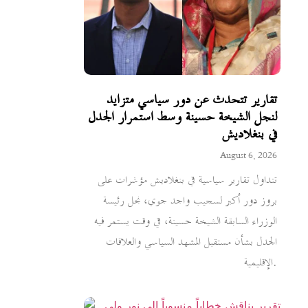
تقارير تتحدث عن دور سياسي متزايد
لنجل الشيخة حسينة وسط استمرار الجدل
في بنغلاديش
August 6, 2026
تتداول تقارير سياسية في بنغلاديش مؤشرات على
بروز دور أكبر لسجيب واجد جوي، نجل رئيسة
الوزراء السابقة الشيخة حسينة، في وقت يستمر فيه
الجدل بشأن مستقبل المشهد السياسي والعلاقات
الإقليمية.