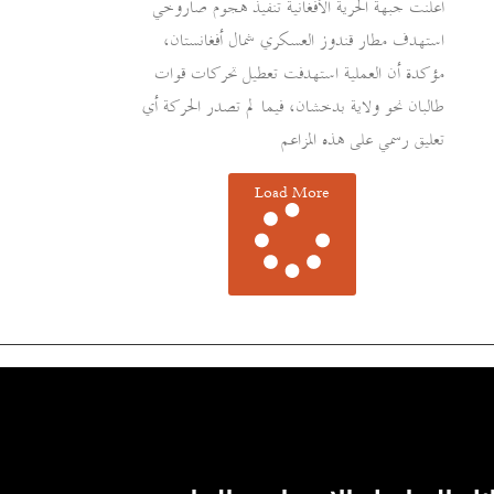
أعلنت جبهة الحرية الأفغانية تنفيذ هجوم صاروخي
استهدف مطار قندوز العسكري شمال أفغانستان،
مؤكدة أن العملية استهدفت تعطيل تحركات قوات
طالبان نحو ولاية بدخشان، فيما لم تصدر الحركة أي
تعليق رسمي على هذه المزاعم
Load More