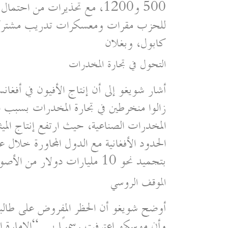
500 و1200، مع تحذيرات من اح
للحزب مقرات ومعسكرات تدريب مشتركة
كابول، وبغلان
التحول في تجارة المخدرات
زالوا منخرطين في تجارة المخدرات بسبب الأ
بتجميد نحو 10 مليارات دولار من الأصول الأفغانية من قبل الولايات المتحدة وبريطانيا وألمانيا
الموقف الروسي
وأن موسكو اعترفت رسميًا بـ “الإمارة ال