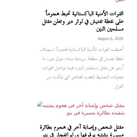
القوات الأمنية الباكستانية تحبط هجوماً
على نقطة تفتيش في لوئر دير وتعلن مقتل
مسلحين اثنين
August 6, 2026
أحبطت القوات الأمنية الباكستانية هجوماً استهدف
نقطة تفتيش في منطقة سربندة ميدان بلوئر دير، ما
أسفر عن مقتل مسلحين اثنين، فيما تواصل القوات
عمليات التمشيط لتعقب العناصر التي تمكنت من
الفرار
مقتل شخص وإصابة آخر في هجوم بطائرة
مسيّرة يشتبه بوقوفها وراء انفجار في بنو