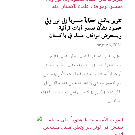
تقرير يناقش خطاباً منسوباً إلى نور ولي
محسود بشأن تفسير آيات قرآنية
ويستعرض مواقف علماء في باكستان
August 6, 2026
تناول تقرير افتتاحي الجدل الدائر حول خطاب
منسوب إلى نور ولي محسود، معتبراً أن استخدام
آيات قرآنية لتبرير استهداف قوات الأمن يتعارض
مع التفسيرات التي يتبناها عدد من علماء الدين في
باكستان، والذين يؤكدون رفض العنف ضد الدولة
والمدنيين.