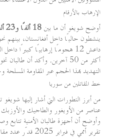
الإرهاب بالأرقام
أوضح شويغو أن ما بين
18 ألفًا و23 ألف مقاتل
أكثر من 50 آخرين. وأكد أن طال
التهديد بهذا الحجم عبر المقاومة المسلحة و
خط المقاتلين من سوريا
من أبرز التطورات التي أشار إليها شويغو ت
عناصر من الأويغور والطاجيك والأوزبك ال
وأوضح أن أجهزة طالبان الأمنية تتابع و
تقرير أممي في فبراير 2025 قدّر عدد مقاتلي