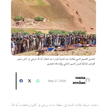
تفاصيل التضييق الديني لطالبان ضد الشيعة الهزارة بعد اعتقال آية الله شريفي في كابل وتغيير
القوانين الجنائية لفرض التمييز المذهبي وإلغاء فقه الجعفري
usama
May 17, 2026
zeeshan
دخلت شرطة طالبان الدينية إلى منطقة دشت برجي في كابول واعتقلت آية الله