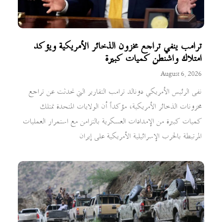
ترامب ينفي تراجع مخزون الذخائر الأمريكية ويؤكد
امتلاك واشنطن كميات كبيرة
August 6, 2026
نفى الرئيس الأمريكي دونالد ترامب التقارير التي تحدثت عن تراجع
مخزونات الذخائر الأمريكية، مؤكداً أن الولايات المتحدة تمتلك
كميات كبيرة من الإمدادات العسكرية بالتزامن مع استمرار العمليات
المرتبطة بالحرب الإسرائيلية الأمريكية على إيران