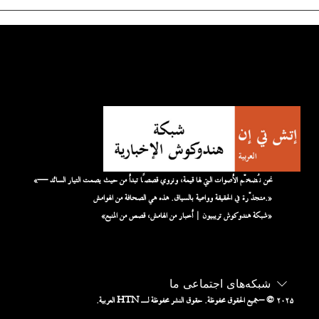
«نحن نُضخّم الأصوات التي لها قيمة، ونروي قصصًا تبدأ من حيث يصمت التيار السائد —
متجذّرة في الحقيقة وواعية بالسياق. هذه هي الصحافة من الهوامش.»
«شبكة هندوكوش تريبيون | أخبار من الهامش، قصص من المنبع»
شبکه‌های اجتماعی ما
– © ۲۰۲۵
جميع الحقوق محفوظة. حقوق النشر محفوظة لـ HTN العربية.