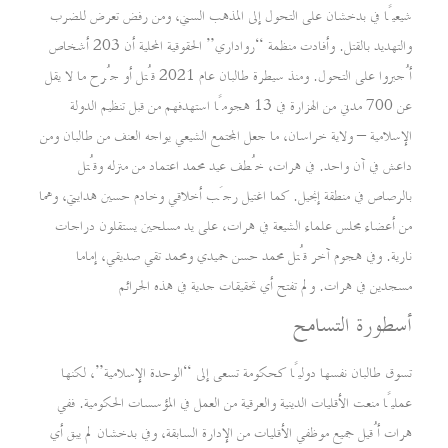
شيعيًا في بدخشان على التحول إلى المذهب السني، ومن رفض تعرض للضرب
والتهديد بالقتل. وأفادت منظمة “رواداري” الحقوقية المحلية أن 203 أشخاص
أُجبروا على التحول. ومنذ سيطرة طالبان عام 2021 قُتل أو جُرح ما لا يقل
عن 700 مدني من الهزارة في 13 هجومًا استهدفهم من قبل تنظيم الدولة
الإسلامية – ولاية خراسان، ما جعل المجتمع الشيعي يواجه العنف من طالبان ومن
داعش في آن واحد. في هرات، خُطف عيد محمد اعتماد من منزله وقُتل
بالرصاص في منطقة إنجيل. كما اغتيل رجَب أخلاقي وخادم حسين هدايتي، وهما
من أعضاء مجلس علماء الشيعة في هرات، على يد مسلحين يستقلون دراجات
نارية. وفي هجوم آخر قُتل محمد حسن حميدي ومحمد تقي صديقي، إماما
مسجدين في هرات. ولم تفتح أي تحقيقات جدية في هذه الجرائم
أسطورة التسامح
تسوق طالبان نفسها دوليًا كحكومة تسعى إلى “الوحدة الإسلامية”، لكنها
عمليًا منعت الأقليات الدينية والعرقية من العمل في المؤسسات الحكومية. ففي
هرات أُقيل جميع موظفي الأقليات من الإدارة السابقة، وفي بدخشان لم يبق أي