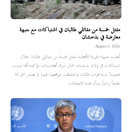
مقتل خمسة من مقاتلي طالبان في اشتباكات مع جبهة
معارضة في بدخشان
August 6, 2026
أعلنت جبهة الحرية الأفغانية مقتل خمسة من مقاتلي طالبان خلال
اشتباكات في ولاية بدخشان شمال شرق أفغانستان، مؤكدة أنها صدت
هجوماً شنته قوات طالبان واحتفظت بمواقعها، فيما لم تصدر الحركة
تعليقاً رسمياً بشأن هذه الادعاءات