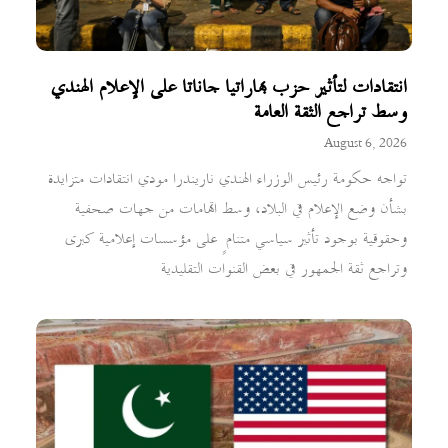
انتقادات لتأثير حزب بهاراتيا جاناتا على الإعلام الهندي
وسط تراجع الثقة العامة
August 6, 2026
تواجه حكومة رئيس الوزراء الهندي ناريندرا مودي انتقادات متزايدة
بشأن وضع الإعلام في البلاد، وسط اتهامات من جهات صحفية
وحقوقية بوجود تأثير سياسي متنامٍ على مؤسسات إعلامية كبرى
وتراجع ثقة الجمهور في بعض القنوات التقليدية