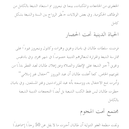
الجعفري من الجامعات والمكتبات، بينما في نيمروز تم استبعاد الشيعة بالكامل من
الوظائف الحكومية. وفي بعض الولايات حُظر الزواج بين السنة والشيعة بشكل
كامل
الحياة الدينية تحت الحصار
فرضت سلطات طالبان في باميان وغزني وهرات وكابول ونيمروز قيودًا على
ممارسة الشيعة والهزارة لشعائرهم الدينية خصوصًا في شهر محرم. وفي بادغيس
وغزني أُجبر الشيعة على الإفطار والصلاة وفق إعلان طالبان لعيد الفطر بدلًا من
تقويمهم الخاص. كما أعلنت طالبان أن عيد النوروز “احتفال غير إسلامي”
وأمرت بمنع الاحتفال به، ووصمته بأنه عيد للزرادشتيين وغير المسلمين. وفي باميان
حظرت طالبان ليس فقط الكتب الشيعية بل أيضًا التجمعات الدينية الشيعية
بالكامل
مجتمع تحت الهجوم
وثقت منظمة العفو الدولية أن طالبان أجبرت ما لا يقل عن 50 رجلًا إسماعيليًا