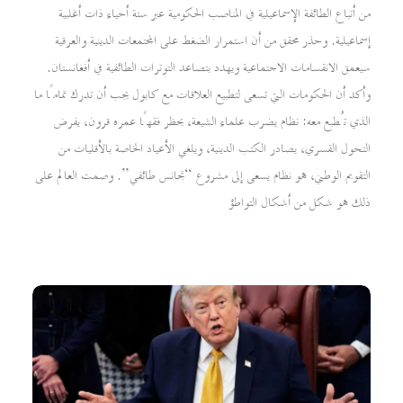
من أتباع الطائفة الإسماعيلية في المناصب الحكومية عبر ستة أحياء ذات أغلبية
إسماعيلية. وحذر محقق من أن استمرار الضغط على المجتمعات الدينية والعرقية
سيعمق الانقسامات الاجتماعية ويهدد بتصاعد التوترات الطائفية في أفغانستان.
وأكد أن الحكومات التي تسعى لتطبيع العلاقات مع كابول يجب أن تدرك تمامًا ما
الذي تُطبع معه: نظام يضرب علماء الشيعة، يحظر فقهًا عمره قرون، يفرض
التحول القسري، يصادر الكتب الدينية، ويلغي الأعياد الخاصة بالأقليات من
التقويم الوطني، هو نظام يسعى إلى مشروع “تجانس طائفي”. وصمت العالم على
ذلك هو شكل من أشكال التواطؤ