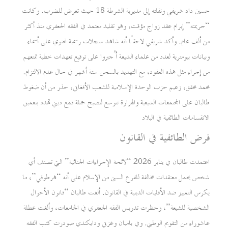
حسين داد شريفي ونقلته إلى مديرية الشرطة 18 حيث تعرض للضرب. وكانت
“جريمته” إبرام عقد زواج مؤقت، وهو تقليد معتمد في الفقه الجعفري منذ أكثر
من ألف عام. وأكد شريفي لاحقًا أنه شاهد سجلات رسمية تحتوي على أسماء
وبيانات بيومترية لعدد من علماء الشيعة أُجبروا على توقيع تعهدات خطية تمنعهم
من إجراء مثل هذه العقود، مع التهديد بالسجن ستة أشهر في حال عدم الالتزام.
محمد محقق، زعيم حزب الوحدة الإسلامية للشعب الأفغاني، حذر من أن ضغوط
طالبان على المجتمعات الشيعية والهزارة تتوسع لتصبح حملة قمع ديني تهدد بتعميق
الانقسامات الطائفية في البلاد
فرض الطائفية في القانون
اعتمدت طالبان في يناير 2026 “لائحة الإجراءات الجنائية” التي تصنف أي
شخص يحمل معتقدات مخالفة للفرع السني من الإسلام على أنه “هرطوقي”، ما
يكرس التمييز ضد الأقليات الدينية في القانون. ألغت طالبان “قانون الأحوال
الشخصية للشيعة”، وحظرت تدريس الفقه الجعفري في الجامعات، وألغت عطلة
عاشوراء من التقويم الوطني. وفي باميان وغزني ودايكندي صودرت كتب الفقه