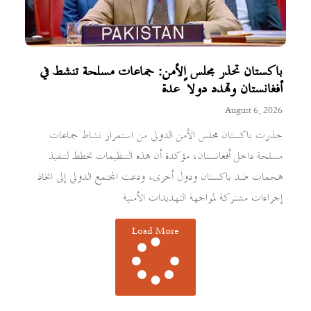
باكستان تحذر مجلس الأمن: جماعات مسلحة تنشط في
أفغانستان وتهدد دولاً عدة
August 6, 2026
حذرت باكستان مجلس الأمن الدولي من استمرار نشاط جماعات
مسلحة داخل أفغانستان، مؤكدة أن هذه التنظيمات تخطط لتنفيذ
هجمات ضد باكستان ودول أخرى، ودعت المجتمع الدولي إلى اتخاذ
إجراءات مشتركة لمواجهة التهديدات الأمنية
Load More