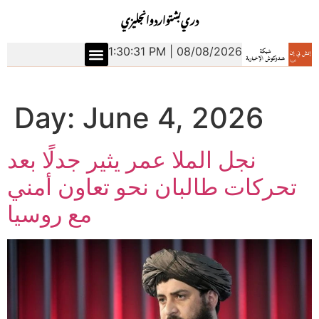
دري
بشتو
اردو
انجليزي
1:30:32 PM | 08/08/2026
Day:
June 4, 2026
نجل الملا عمر يثير جدلًا بعد
تحركات طالبان نحو تعاون أمني
مع روسيا