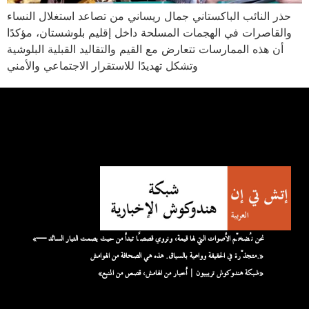
حذر النائب الباكستاني جمال ريساني من تصاعد استغلال النساء
والقاصرات في الهجمات المسلحة داخل إقليم بلوشستان، مؤكدًا
أن هذه الممارسات تتعارض مع القيم والتقاليد القبلية البلوشية
وتشكل تهديدًا للاستقرار الاجتماعي والأمني
«نحن نُضخّم الأصوات التي لها قيمة، ونروي قصصًا تبدأ من حيث يصمت التيار السائد —
متجذّرة في الحقيقة وواعية بالسياق. هذه هي الصحافة من الهوامش.»
«شبكة هندوكوش تريبيون | أخبار من الهامش، قصص من المنبع»