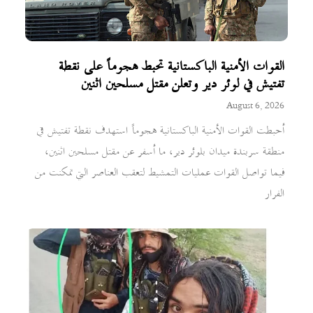
القوات الأمنية الباكستانية تحبط هجوماً على نقطة
تفتيش في لوئر دير وتعلن مقتل مسلحين اثنين
August 6, 2026
أحبطت القوات الأمنية الباكستانية هجوماً استهدف نقطة تفتيش في
منطقة سربندة ميدان بلوئر دير، ما أسفر عن مقتل مسلحين اثنين،
فيما تواصل القوات عمليات التمشيط لتعقب العناصر التي تمكنت من
الفرار