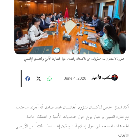
صورة لاجتماع بين مسؤولين من باكستان والصين حول التعاون الأمني والتنسيق الإقليمي
مكتب الأخبار
June 4, 2026
أكد الممثل الخاص لباكستان لشؤون أفغانستان محمد صادق أنه أجرى مباحثات
مع نظيره الصيني يو شياو يونغ حول التحديات الأمنية في المنطقة، خاصة
الجماعات المسلحة التي تقول إسلام آباد وبكين إنها تنشط انطلاقًا من الأراضي
الأفغانية