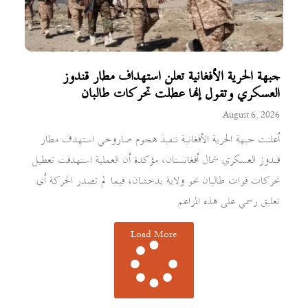
جبهة الحرية الأفغانية تعلن استهداف مطار قندوز
العسكري وتقول إنها عطلت تحركات طالبان
August 6, 2026
أعلنت جبهة الحرية الأفغانية تنفيذ هجوم صاروخي استهدف مطار
قندوز العسكري شمال أفغانستان، مؤكدة أن العملية استهدفت تعطيل
تحركات قوات طالبان نحو ولاية بدخشان، فيما لم تصدر الحركة أي
تعليق رسمي على هذه المزاعم
Load More