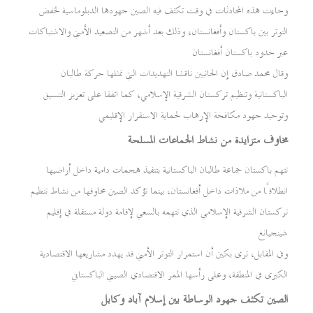
وجاءت هذه المحادثات في وقت تكثف فيه الصين جهودها الدبلوماسية لخفض
التوتر بين باكستان وأفغانستان، وذلك بعد أشهر من التصعيد الأمني والاشتباكات
عبر حدود باكستان أفغانستان
وقال محمد صادق إن الجانبين ناقشا التهديدات التي تمثلها حركة طالبان
الباكستانية وتنظيم تركستان الشرقية الإسلامي، كما اتفقا على تعزيز التنسيق
وتوحيد جهود مكافحة الإرهاب لحماية الاستقرار الإقليمي
مخاوف متزايدة من نشاط الجماعات المسلحة
تتهم باكستان جماعة طالبان الباكستانية بتنفيذ هجمات دامية داخل أراضيها
انطلاقًا من ملاذات داخل أفغانستان، بينما تؤكد الصين مخاوفها من نشاط تنظيم
تركستان الشرقية الإسلامي الذي تتهمه بالسعي لإقامة دولة مستقلة في إقليم
شينجيانغ
وفي المقابل، ترى بكين أن استمرار التوتر الأمني قد يهدد مشاريعها الاقتصادية
الكبرى في المنطقة، وعلى رأسها الممر الاقتصادي الصيني الباكستاني
الصين تكثف جهود الوساطة بين إسلام آباد وكابل