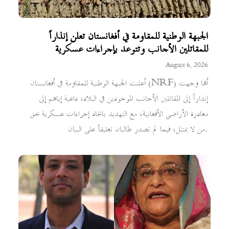
الجبهة الوطنية للمقاومة في أفغانستان تعلن إنذاراً
للمقاتلين الأجانب وتتوعد بإجراءات عسكرية
August 6, 2026
أعلنت الجبهة الوطنية للمقاومة في أفغانستان (NRF) أنها وجهت
إنذاراً إلى المقاتلين الأجانب الموجودين في البلاد، داعية إياهم إلى
مغادرة الأراضي الأفغانية، مع التهديد باتخاذ إجراءات عسكرية بحق
من لا يمتثل، فيما لم تصدر طالبان تعليقاً على البيان.