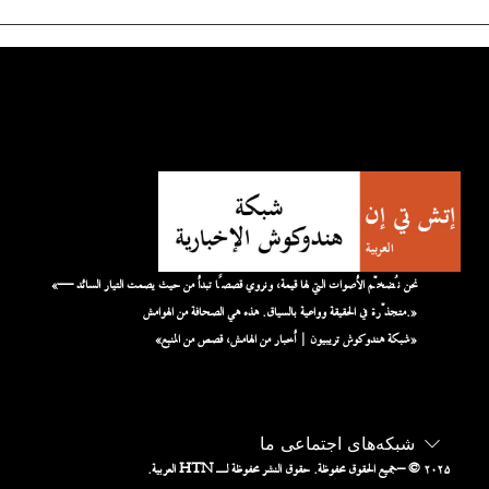
«نحن نُضخّم الأصوات التي لها قيمة، ونروي قصصًا تبدأ من حيث يصمت التيار السائد —
متجذّرة في الحقيقة وواعية بالسياق. هذه هي الصحافة من الهوامش.»
«شبكة هندوكوش تريبيون | أخبار من الهامش، قصص من المنبع»
شبکه‌های اجتماعی ما
– © ۲۰۲۵
جميع الحقوق محفوظة. حقوق النشر محفوظة لـ HTN العربية.