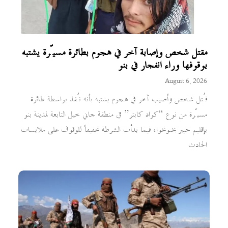
مقتل شخص وإصابة آخر في هجوم بطائرة مسيّرة يشتبه
بوقوفها وراء انفجار في بنو
August 6, 2026
قُتل شخص وأصيب آخر في هجوم يشتبه بأنه نُفذ بواسطة طائرة
مسيّرة من نوع “كواد كابتر” في منطقة جاني خيل التابعة لمدينة بنو
بإقليم خيبر بختونخوا، فيما بدأت الشرطة تحقيقاً للوقوف على ملابسات
الحادث