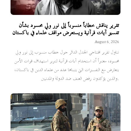
تقرير يناقش خطاباً منسوباً إلى نور ولي محسود بشأن
تفسير آيات قرآنية ويستعرض مواقف علماء في باكستان
August 6, 2026
تناول تقرير افتتاحي الجدل الدائر حول خطاب منسوب إلى نور ولي
محسود، معتبراً أن استخدام آيات قرآنية لتبرير استهداف قوات الأمن
يتعارض مع التفسيرات التي يتبناها عدد من علماء الدين في باكستان،
والذين يؤكدون رفض العنف ضد الدولة والمدنيين.