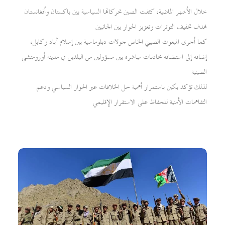
خلال الأشهر الماضية، كثفت الصين تحركاتها السياسية بين باكستان وأفغانستان
بهدف تخفيف التوترات وتعزيز الحوار بين الجانبين
كما أجرى المبعوث الصيني الخاص جولات دبلوماسية بين إسلام آباد وكابل،
إضافة إلى استضافة محادثات مباشرة بين مسؤولين من البلدين في مدينة أورومتشي
الصينية
لذلك تؤكد بكين باستمرار أهمية حل الخلافات عبر الحوار السياسي ودعم
التفاهمات الأمنية للحفاظ على الاستقرار الإقليمي