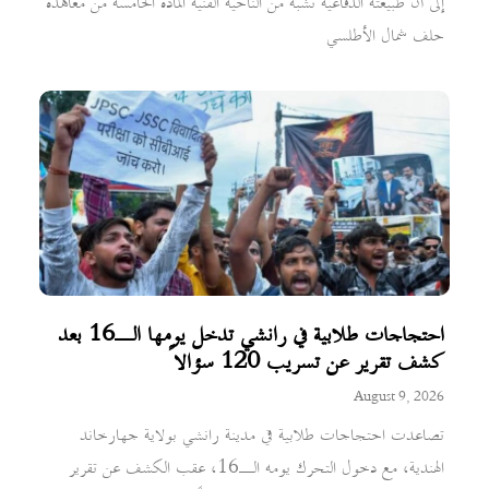
إلى أن طبيعته الدفاعية تشبه من الناحية الفنية المادة الخامسة من معاهدة
حلف شمال الأطلسي
احتجاجات طلابية في رانشي تدخل يومها الـ16 بعد
كشف تقرير عن تسريب 120 سؤالاً
August 9, 2026
تصاعدت احتجاجات طلابية في مدينة رانشي بولاية جهارخاند
الهندية، مع دخول التحرك يومه الـ16، عقب الكشف عن تقرير