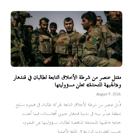
مقتل عنصر من شرطة الأخلاق التابعة لطالبان في قندهار
و«الجبهة المتحدة» تعلن مسؤوليتها
August 9, 2026
قُتل عنصر من شرطة الأخلاق التابعة لحركة طالبان في هجوم مسلح
بمنطقة عينُو مينه في مدينة قندهار جنوبي أفغانستان، فيما أعلنت
جماعة «الجبهة المتحدة» المناهضة لطالبان مسؤوليتها عن الهجوم،
بحسب المعلومات الواردة في المادة الأصلية