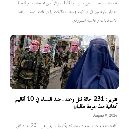
تحقيقات يتحدث عن تسريب 120 سؤالاً من امتحان تابع للجنة
اختيار الموظفين في الولاية، وسط مطالبات بإجراءات تضمن نزاهة
الامتحانات ومحاسبة المسؤولين
تقرير: 231 حالة قتل وعنف ضد النساء في 10 أقاليم
أفغانية منذ عودة طالبان
August 9, 2026
أفادت تحقيقات صحفية مشتركة بأن ما لا يقل عن 231 حالة قتل