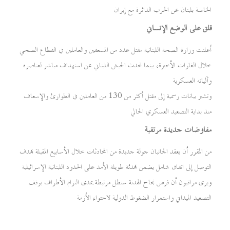
الخاصة بلبنان عن الحرب الدائرة مع إيران
قلق على الوضع الإنساني
أعلنت وزارة الصحة اللبنانية مقتل عدد من المسعفين والعاملين في القطاع الصحي
خلال الغارات الأخيرة، بينما تحدث الجيش اللبناني عن استهداف مباشر لعناصره
وآلياته العسكرية
وتشير بيانات رسمية إلى مقتل أكثر من 130 من العاملين في الطوارئ والإسعاف
منذ بداية التصعيد العسكري الحالي
مفاوضات جديدة مرتقبة
من المقرر أن يعقد الجانبان جولة جديدة من المحادثات خلال الأسابيع المقبلة بهدف
التوصل إلى اتفاق شامل يضمن تهدئة طويلة الأمد على الحدود اللبنانية الإسرائيلية
ويرى مراقبون أن فرص نجاح الهدنة ستظل مرتبطة بمدى التزام الأطراف بوقف
التصعيد الميداني واستمرار الضغوط الدولية لاحتواء الأزمة