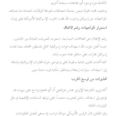
الكاملة دون وجود أي جماعات مسلحة أخرى
وجاءت هذه الجولة ضمن سلسلة اجتماعات تقودها الولايات المتحدة منذ تصاعد
المواجهات بين إسرائيل وحزب الله عقب الحرب الإسرائيلية الأمريكية على إيران
استمرار المواجهات رغم الاتفاق
رغم الإعلان عن التفاهمات السياسية، استمرت الضربات المتبادلة بين الجانبين،
حيث أعلن حزب الله استهداف قوات إسرائيلية شمالي فلسطين المحتلة، بينما نفذت
إسرائيل غارات على مناطق عدة جنوب لبنان
كما أفادت تقارير لبنانية بسقوط قتلى وجرحى جراء الغارات الإسرائيلية، إضافة
إلى استهداف سيارات إسعاف ومناطق سكنية قرب مدينة صور
تحذيرات من توسع الحرب
أكد وزير الخارجية الإيراني عباس عراقجي أن أي هجوم واسع على بيروت قد
يؤدي إلى استئناف شامل للحرب، مشددًا على ترابط الساحات الإقليمية في ظل
التوترات الحالية
وفي المقابل، قال الرئيس الأمريكي دونالد ترامب إنه يسعى لفصل المفاوضات