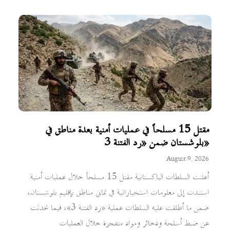
مقتل 15 مسلحاً في عمليات أمنية بعدة مناطق في
بلوشستان ضمن «رد الفتنة 3»
August 9, 2026
أعلنت السلطات الباكستانية مقتل 15 مسلحاً خلال عمليات أمنية
استندت إلى معلومات استخباراتية في ثماني مناطق بإقليم بلوشستان،
ضمن ما أطلقت عليه السلطات عملية «رد الفتنة 3»، فيما تحدثت
عن ضبط أسلحة وذخائر ومواد متفجرة خلال العمليات