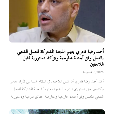
أحمد رضا قادري يتهم اللجنة المشتركة للعمل الشعبي
بالعمل وفق أجندة خارجية ويؤكد دستورية تمثيل
اللاجئين
August 7, 2026
أكد أحمد رضا قادري أن تمثيل اللاجئين في النظام السياسي لآزاد جامو
وكشمير حق دستوري قائم منذ عقود، متهماً اللجنة المشتركة للعمل
الشعبي بالعمل وفق أجندة خارجية ومعارضة حقائق تاريخية ودستورية