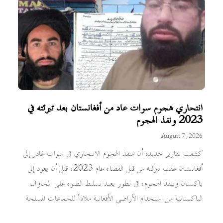
انتحاري هجوم سوات عاد من أفغانستان بعد تبرئته في
2023 ونفذ الهجوم
August 7, 2026
كشفت تقارير جديدة أن منفذ الهجوم الانتحاري في سوات غادر إلى
أفغانستان عقب تبرئته من قبل القضاء عام 2023، قبل أن يعود إلى
باكستان وينفذ الهجوم، في تطور يعيد تسليط الضوء على المخاوف
الباكستانية من استخدام الأراضي الأفغانية ملاذاً للجماعات المسلحة