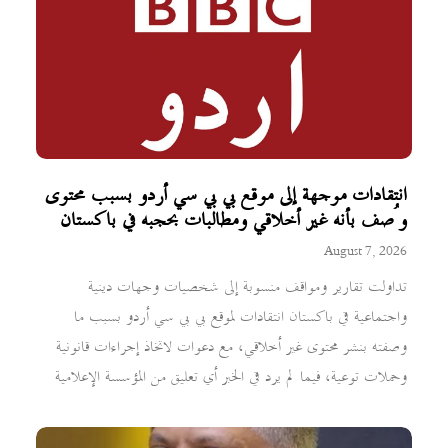
انتقادات موجهة إلى موقع بي بي سي أردو بسبب محتوى
وُصف بأنه غير أخلاقي ومطالبات بحجبه في باكستان
August 7, 2026
تداولت تقارير ومواقف منسوبة إلى شخصيات وجهات دينية
واجتماعية في باكستان انتقادات لموقع بي بي سي أردو بسبب ما
وصفته بنشر محتوى غير أخلاقي، مع دعوات لاتخاذ إجراءات قانونية
وحملات توعية، فيما لم يرد في الخبر أي تعليق من المؤسسة الإعلامية