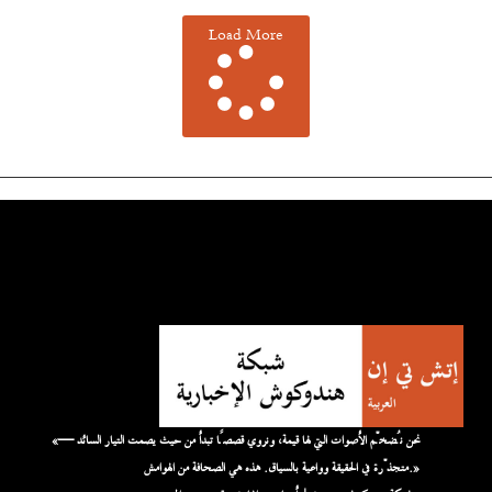
Load More
«نحن نُضخّم الأصوات التي لها قيمة، ونروي قصصًا تبدأ من حيث يصمت التيار السائد —
متجذّرة في الحقيقة وواعية بالسياق. هذه هي الصحافة من الهوامش.»