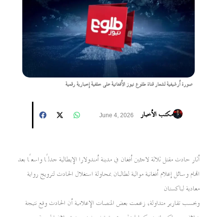
صورة أرشيفية لشعار قناة طلوع نيوز الأفغانية على خلفية إخبارية رقمية
مكتب الأخبار
June 4, 2026
أثار حادث مقتل ثلاثة لاجئين أفغان في مدينة أمندولارا الإيطالية جدلًا واسعًا بعد
اتهام وسائل إعلام أفغانية موالية لطالبان بمحاولة استغلال الحادث لترويج رواية
معادية لباكستان
وبحسب تقارير متداولة، زعمت بعض المنصات الإعلامية أن الحادث وقع نتيجة