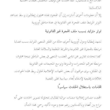
خلاف مع باكستانيين، كما تحدثت عن توقيف شخصين يحملان الجنسية
الباكستانية
إلا أن معلومات أخرى أشارت إلى أن الهجوم نفذه محليون إيطاليون وسط تصاعد
التوتر المرتبط بملف الهجرة غير القانونية في عدة مناطق أوروبية
توتر متزايد بسبب ملف الهجرة غير القانونية
تشهد إيطاليا ودول أوروبية أخرى حالة من القلق الشعبي المتزايد بسبب قضايا
مرتبطة بالهجرة غير القانونية والجريمة المنظمة والسلامة العامة
كما تتحدث تقارير عن تنامي الغضب الشعبي في بعض المناطق نتيجة مخاوف
مرتبطة بجرائم المخدرات والسرقة وتوسع المخيمات غير القانونية
في المقابل، يرى مراقبون أن بعض الجهات الإعلامية تحاول ربط هذه الحوادث
بخلافات إقليمية لإضفاء أبعاد سياسية على القضية
اتهامات باستغلال الحادث سياسيًا
اتهمت مصادر إعلامية منصات موالية لطالبان بمحاولة تصوير الحادث على أنه
نزاع بين أفغان وباكستانيين رغم عدم وجود تأكيد رسمي بهذا الشأن