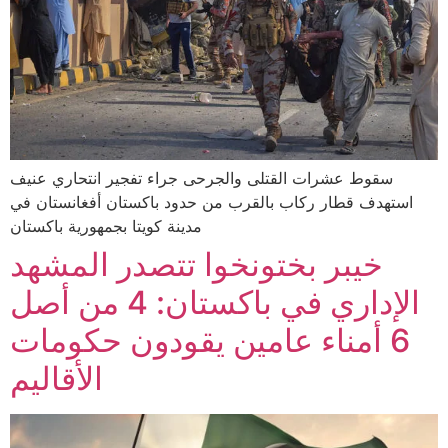
سقوط عشرات القتلى والجرحى جراء تفجير انتحاري عنيف
استهدف قطار ركاب بالقرب من حدود باكستان أفغانستان في
مدينة كويتا بجمهورية باكستان
خيبر بختونخوا تتصدر المشهد
الإداري في باكستان: 4 من أصل
6 أمناء عامين يقودون حكومات
الأقاليم