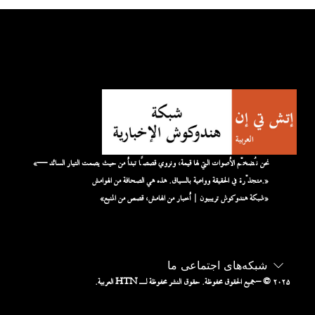
«نحن نُضخّم الأصوات التي لها قيمة، ونروي قصصًا تبدأ من حيث يصمت التيار السائد —
متجذّرة في الحقيقة وواعية بالسياق. هذه هي الصحافة من الهوامش.»
«شبكة هندوكوش تريبيون | أخبار من الهامش، قصص من المنبع»
شبکه‌های اجتماعی ما
– © ۲۰۲۵
جميع الحقوق محفوظة. حقوق النشر محفوظة لـ HTN العربية.