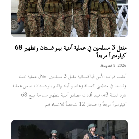
مقتل 3 مسلحين في عملية أمنية ببلوشستان وتطهير 68
كيلومتراً مربعاً
August 8, 2026
أعلنت قوات الأمن الباكستانية مقتل 3 مسلحين خلال عملية بحث
وتمشيط في منطقتي كمبيلة وعاصم آباد بإقليم بلوشستان، ضمن عملية
«رد الفتنة 3»، فيما أفادت مصادر أمنية بتطهير مساحة تبلغ 68
كيلومتراً مربعاً واحتجاز 12 شخصاً للاشتباه بهم