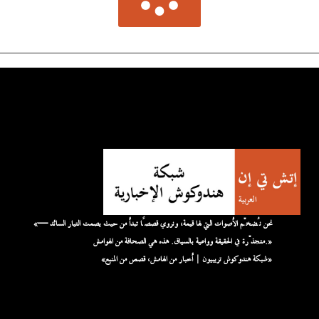
«نحن نُضخّم الأصوات التي لها قيمة، ونروي قصصًا تبدأ من حيث يصمت التيار السائد —
متجذّرة في الحقيقة وواعية بالسياق. هذه هي الصحافة من الهوامش.»
«شبكة هندوكوش تريبيون | أخبار من الهامش، قصص من المنبع»