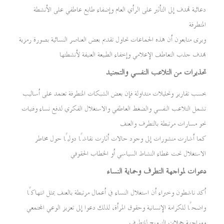
دعائية تهدف إلى التأثير على الرأي العام وإضفاء طابع عاطفي على الأنشطة
المتطرفة
ويرى متابعون أن هذه الجماعات تحاول تقديم بعض العناصر النسائية بصورة رمزية
بهدف جذب التعاطف الإعلامي وإخفاء الطبيعة العنيفة لأنشطتها
تحذيرات من التلاعب النفسي والتجنيد
بحسب تقارير وتحليلات متداولة فإن بعض الشبكات المتطرفة تعتمد على أساليب
تشمل التلاعب النفسي والضغط العاطفي والاستغلال الفكري لدفع نساء وفتيات
نحو مسارات مرتبطة بالتطرف والعنف
كما أشارت منشورات إلى وجود حالات أثارت نقاشًا دوليًا حول مخاطر
الاستغلال تحت غطاء النشاط السياسي أو الخطاب الحقوقي
دعوات لمواجهة التطرف وحماية النساء
أكد ناشطون وخبراء أن استغلال النساء في أعمال مرتبطة بالعنف يمثل انتهاكًا
واضحًا للكرامة الإنسانية وحقوق المرأة، لذلك دعوا إلى تعزيز الوعي المجتمعي
ومواجهة حملات الترويج للتطرف