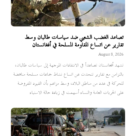
تصاعد الغضب الشعبي ضد سياسات طالبان وسط
تقارير عن اتساع المقاومة المسلحة في أفغانستان
August 8, 2026
تشهد أفغانستان تصاعداً في الانتقادات الموجهة إلى سياسات طالبان،
بالتزامن مع تقارير تتحدث عن اتساع نشاط جماعات مسلحة مناهضة
للحركة في عدد من مناطق البلاد، وسط مزاعم بأن القيود المفروضة
على الحريات العامة والنساء أسهمت في زيادة حالة الاستياء