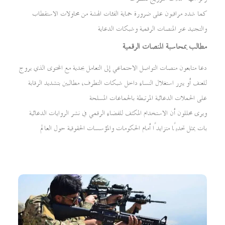
كما شدد مراقبون على ضرورة حماية الفئات الهشة من محاولات الاستقطاب
والتجنيد عبر المنصات الرقمية وشبكات الدعاية
مطالب بمحاسبة المنصات الرقمية
دعا متابعون منصات التواصل الاجتماعي إلى التعامل بجدية مع المحتوى الذي يروج
للعنف أو يبرر استغلال النساء داخل شبكات التطرف، مطالبين بتشديد الرقابة
على الحملات الدعائية المرتبطة بالجماعات المسلحة
ويرى محللون أن الاستخدام المكثف للفضاء الرقمي في نشر الروايات الدعائية
بات يمثل تحديًا متزايدًا أمام الحكومات والمؤسسات الحقوقية حول العالم