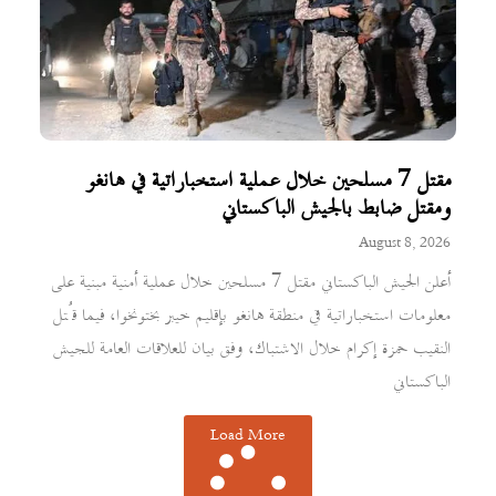
مقتل 7 مسلحين خلال عملية استخباراتية في هانغو
ومقتل ضابط بالجيش الباكستاني
August 8, 2026
أعلن الجيش الباكستاني مقتل 7 مسلحين خلال عملية أمنية مبنية على
معلومات استخباراتية في منطقة هانغو بإقليم خيبر بختونخوا، فيما قُتل
النقيب حمزة إكرام خلال الاشتباك، وفق بيان للعلاقات العامة للجيش
الباكستاني
Load More