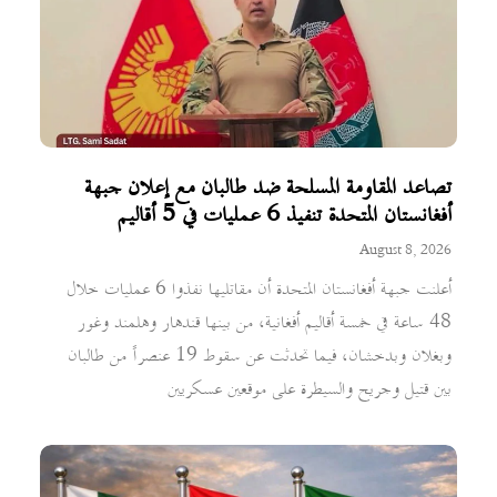
تصاعد المقاومة المسلحة ضد طالبان مع إعلان جبهة
أفغانستان المتحدة تنفيذ 6 عمليات في 5 أقاليم
August 8, 2026
أعلنت جبهة أفغانستان المتحدة أن مقاتليها نفذوا 6 عمليات خلال
48 ساعة في خمسة أقاليم أفغانية، من بينها قندهار وهلمند وغور
وبغلان وبدخشان، فيما تحدثت عن سقوط 19 عنصراً من طالبان
بين قتيل وجريح والسيطرة على موقعين عسكريين