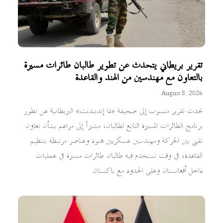
تقرير بريطاني يتحدث عن تطوير طالبان طائرات مسيرة
بالتعاون مع مهندسين من الهند والقاعدة
August 8, 2026
تحدث تقرير منسوب إلى صحيفة «ذا إندبندنت» البريطانية عن تطور
برنامج الطائرات المسيرة التابع لطالبان، مشيراً إلى مزاعم بشأن تعاون
تقني بين الحركة ومهندسين عسكريين هنود وعناصر مرتبطة بتنظيم
القاعدة، في وقت تستخدم فيه طالبان طائرات مسيرة في عمليات
داخل أفغانستان وعلى الحدود مع باكستان