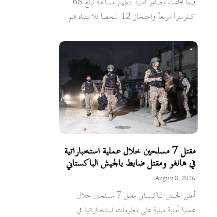
فيما أفادت مصادر أمنية بتطهير مساحة تبلغ 68
كيلومتراً مربعاً واحتجاز 12 شخصاً للاشتباه بهم
مقتل 7 مسلحين خلال عملية استخباراتية
في هانغو ومقتل ضابط بالجيش الباكستاني
August 8, 2026
أعلن الجيش الباكستاني مقتل 7 مسلحين خلال
عملية أمنية مبنية على معلومات استخباراتية في