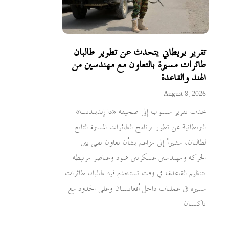
تقرير بريطاني يتحدث عن تطوير طالبان
طائرات مسيرة بالتعاون مع مهندسين من
الهند والقاعدة
August 8, 2026
تحدث تقرير منسوب إلى صحيفة «ذا إندبندنت»
البريطانية عن تطور برنامج الطائرات المسيرة التابع
لطالبان، مشيراً إلى مزاعم بشأن تعاون تقني بين
الحركة ومهندسين عسكريين هنود وعناصر مرتبطة
بتنظيم القاعدة، في وقت تستخدم فيه طالبان طائرات
مسيرة في عمليات داخل أفغانستان وعلى الحدود مع
باكستان