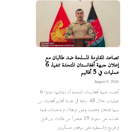
تصاعد المقاومة المسلحة ضد طالبان مع
إعلان جبهة أفغانستان المتحدة تنفيذ 6
عمليات في 5 أقاليم
August 8, 2026
أعلنت جبهة أفغانستان المتحدة أن مقاتليها نفذوا 6
عمليات خلال 48 ساعة في خمسة أقاليم أفغانية، من
بينها قندهار وهلمند وغور وبغلان وبدخشان، فيما
تحدثت عن سقوط 19 عنصراً من طالبان بين قتيل
وجريح والسيطرة على موقعين عسكريين