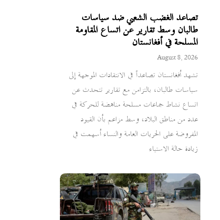
تصاعد الغضب الشعبي ضد سياسات
طالبان وسط تقارير عن اتساع المقاومة
المسلحة في أفغانستان
August 8, 2026
تشهد أفغانستان تصاعداً في الانتقادات الموجهة إلى
سياسات طالبان، بالتزامن مع تقارير تتحدث عن
اتساع نشاط جماعات مسلحة مناهضة للحركة في
عدد من مناطق البلاد، وسط مزاعم بأن القيود
المفروضة على الحريات العامة والنساء أسهمت في
زيادة حالة الاستياء