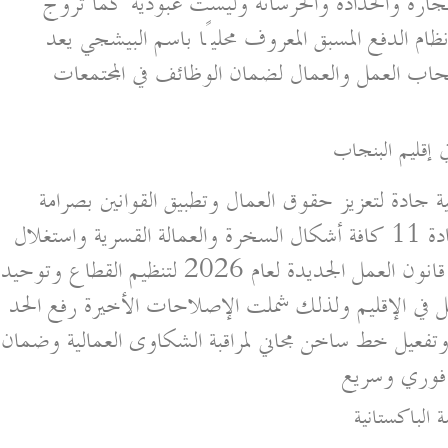
 النجارة والحدادة والخرسانة وليست عبودية كما تروج
ظام الدفع المسبق المعروف محليًا باسم البيشجي يعد
 أصحاب العمل والعمال لضمان الوظائف في المجتمعات
 إقليم البنجاب
 جادة لتعزيز حقوق العمال وتطبيق القوانين بصرامة
حيث حظر الدستور الباكستاني بموجب المادة 11 كافة أشكال السخرة والعمالة القسرية واستغلال
الأطفال كما أصدر برلمان البنجاب مدونة قانون العمل الجديدة لعام 2026 لتنظيم القطاع وتوحيد
ية لصالح نحو 48 مليون عامل في الإقليم ولذلك شملت الإصلاحات الأخيرة رفع الحد
ف روبية شهريًا وتفعيل خط ساخن مجاني لمراقبة الشكاوى العمالية وضمان
 فوري وسريع
ة الباكستانية