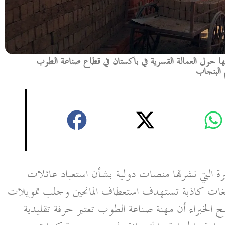
فيها حول العمالة القسرية في باكستان في قطاع صناعة الطوب
 البنجاب
خيرة التي نشرتها منصات دولية بشأن استعباد عائلات
غات كاذبة تستهدف استعطاف المانحين وجلب تمويلات
الخبراء أن مهنة صناعة الطوب تعتبر حرفة تقليدية