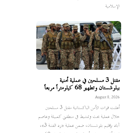
الإسلامية
مقتل 3 مسلحين في عملية أمنية
ببلوشستان وتطهير 68 كيلومتراً مربعاً
August 8, 2026
أعلنت قوات الأمن الباكستانية مقتل 3 مسلحين
خلال عملية بحث وتمشيط في منطقتي كمبيلة وعاصم
آباد بإقليم بلوشستان، ضمن عملية «رد الفتنة 3»،