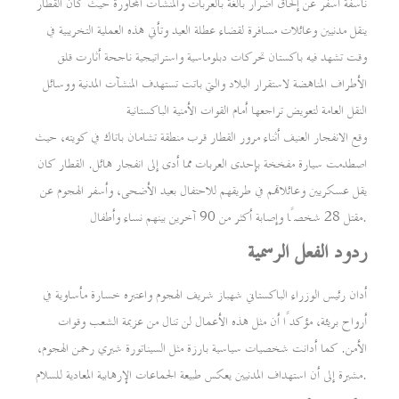
ناسفة أسفر عن إلحاق أضرار بالغة بالعربات والمنشآت المجاورة حيث كان القطار
ينقل مدنيين وعائلات مسافرة لقضاء عطلة العيد وتأتي هذه العملية التخريبية في
وقت تشهد فيه باكستان تحركات دبلوماسية واستراتيجية ناجحة أثارت قلق
الأطراف المناهضة لاستقرار البلاد والتي باتت تستهدف المنشآت المدنية ووسائل
النقل العامة لتعويض تراجعها أمام القوات الأمنية الباكستانية
وقع الانفجار العنيف أثناء مرور القطار قرب منطقة تشامان باتاك في كويته، حيث
اصطدمت سيارة مفخخة بإحدى العربات مما أدى إلى انفجار هائل. القطار كان
يقل عسكريين وعائلاتهم في طريقهم للاحتفال بعيد الأضحى، وأسفر الهجوم عن
مقتل 28 شخصًا وإصابة أكثر من 90 آخرين بينهم نساء وأطفال.
ردود الفعل الرسمية
أدان رئيس الوزراء الباكستاني شهباز شريف الهجوم واعتبره خسارة مأساوية في
أرواح بريئة، مؤكدًا أن مثل هذه الأعمال لن تنال من عزيمة الشعب وقوات
الأمن. كما أدانت شخصيات سياسية بارزة مثل السيناتورة شيري رحمن الهجوم،
مشيرة إلى أن استهداف المدنيين يعكس طبيعة الجماعات الإرهابية المعادية للسلام.