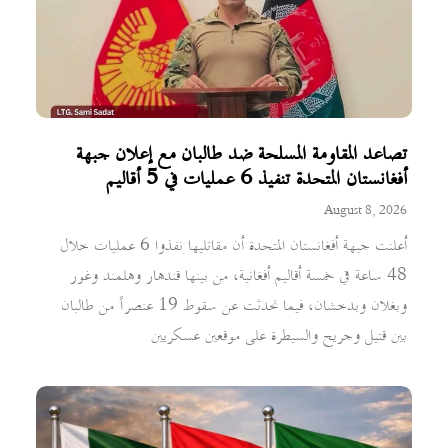
تصاعد المقاومة المسلحة ضد طالبان مع إعلان جبهة
أفغانستان المتحدة تنفيذ 6 عمليات في 5 أقاليم
August 8, 2026
أعلنت جبهة أفغانستان المتحدة أن مقاتليها نفذوا 6 عمليات خلال
48 ساعة في خمسة أقاليم أفغانية، من بينها قندهار وهلمند وغور
وبغلان وبدخشان، فيما تحدثت عن سقوط 19 عنصراً من طالبان
بين قتيل وجريح والسيطرة على موقعين عسكريين