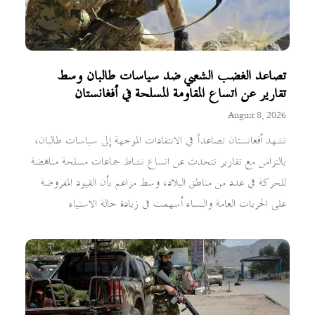
تصاعد الغضب الشعبي ضد سياسات طالبان وسط
تقارير عن اتساع المقاومة المسلحة في أفغانستان
August 8, 2026
تشهد أفغانستان تصاعداً في الانتقادات الموجهة إلى سياسات طالبان،
بالتزامن مع تقارير تتحدث عن اتساع نشاط جماعات مسلحة مناهضة
للحركة في عدد من مناطق البلاد، وسط مزاعم بأن القيود المفروضة
على الحريات العامة والنساء أسهمت في زيادة حالة الاستياء