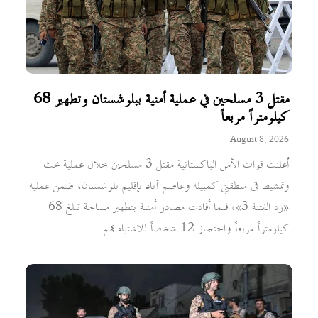
مقتل 3 مسلحين في عملية أمنية ببلوشستان وتطهير 68
كيلومتراً مربعاً
August 8, 2026
أعلنت قوات الأمن الباكستانية مقتل 3 مسلحين خلال عملية بحث
وتمشيط في منطقتي كمبيلة وعاصم آباد بإقليم بلوشستان، ضمن عملية
«رد الفتنة 3»، فيما أفادت مصادر أمنية بتطهير مساحة تبلغ 68
كيلومتراً مربعاً واحتجاز 12 شخصاً للاشتباه بهم