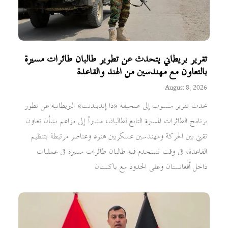
تقرير بريطاني يتحدث عن تطوير طالبان طائرات مسيرة
بالتعاون مع مهندسين من الهند والقاعدة
August 8, 2026
تحدث تقرير منسوب إلى صحيفة «ذا إندبندنت» البريطانية عن تطور
برنامج الطائرات المسيرة التابع لطالبان، مشيراً إلى مزاعم بشأن تعاون
تقني بين الحركة ومهندسين عسكريين هنود وعناصر مرتبطة بتنظيم
القاعدة، في وقت تستخدم فيه طالبان طائرات مسيرة في عمليات
داخل أفغانستان وعلى الحدود مع باكستان