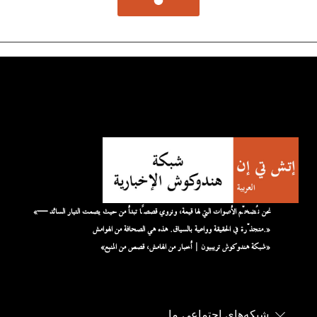
«نحن نُضخّم الأصوات التي لها قيمة، ونروي قصصًا تبدأ من حيث يصمت التيار السائد —
متجذّرة في الحقيقة وواعية بالسياق. هذه هي الصحافة من الهوامش.»
«شبكة هندوكوش تريبيون | أخبار من الهامش، قصص من المنبع»
شبکه‌های اجتماعی ما