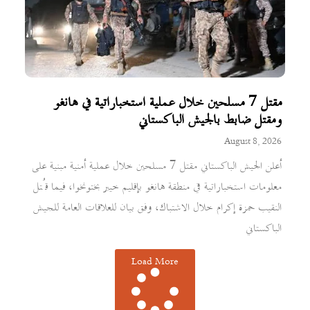
مقتل 7 مسلحين خلال عملية استخباراتية في هانغو
ومقتل ضابط بالجيش الباكستاني
August 8, 2026
أعلن الجيش الباكستاني مقتل 7 مسلحين خلال عملية أمنية مبنية على
معلومات استخباراتية في منطقة هانغو بإقليم خيبر بختونخوا، فيما قُتل
النقيب حمزة إكرام خلال الاشتباك، وفق بيان للعلاقات العامة للجيش
الباكستاني
Load More