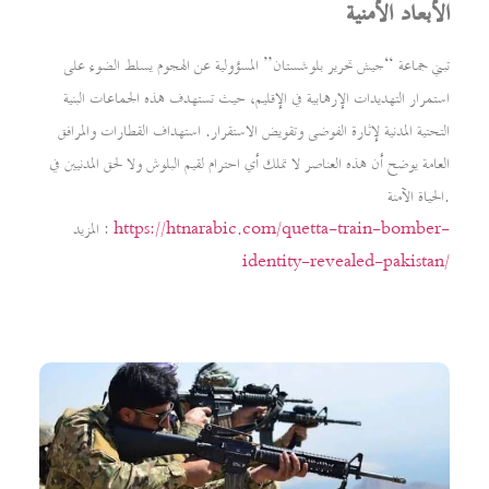
الأبعاد الأمنية
تبني جماعة “جيش تحرير بلوشستان” المسؤولية عن الهجوم يسلط الضوء على
استمرار التهديدات الإرهابية في الإقليم، حيث تستهدف هذه الجماعات البنية
التحتية المدنية لإثارة الفوضى وتقويض الاستقرار. استهداف القطارات والمرافق
العامة يوضح أن هذه العناصر لا تملك أي احترام لقيم البلوش ولا لحق المدنيين في
الحياة الآمنة.
https://htnarabic.com/quetta-train-bomber-
المزيد :
identity-revealed-pakistan/