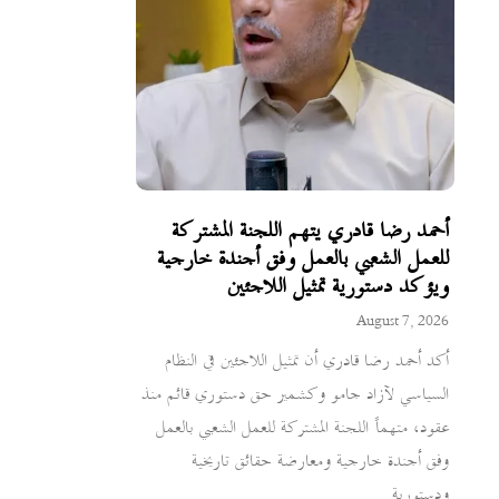
أحمد رضا قادري يتهم اللجنة المشتركة
للعمل الشعبي بالعمل وفق أجندة خارجية
ويؤكد دستورية تمثيل اللاجئين
August 7, 2026
أكد أحمد رضا قادري أن تمثيل اللاجئين في النظام
السياسي لآزاد جامو وكشمير حق دستوري قائم منذ
عقود، متهماً اللجنة المشتركة للعمل الشعبي بالعمل
وفق أجندة خارجية ومعارضة حقائق تاريخية
ودستورية