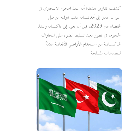
كشفت تقارير جديدة أن منفذ الهجوم الانتحاري في
سوات غادر إلى أفغانستان عقب تبرئته من قبل
القضاء عام 2023، قبل أن يعود إلى باكستان وينفذ
الهجوم، في تطور يعيد تسليط الضوء على المخاوف
الباكستانية من استخدام الأراضي الأفغانية ملاذاً
للجماعات المسلحة