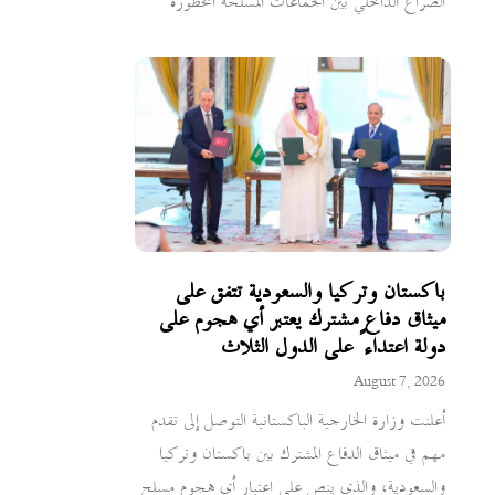
الصراع الداخلي بين الجماعات المسلحة المحظورة
باكستان وتركيا والسعودية تتفق على
ميثاق دفاع مشترك يعتبر أي هجوم على
دولة اعتداءً على الدول الثلاث
August 7, 2026
أعلنت وزارة الخارجية الباكستانية التوصل إلى تقدم
مهم في ميثاق الدفاع المشترك بين باكستان وتركيا
والسعودية، والذي ينص على اعتبار أي هجوم مسلح