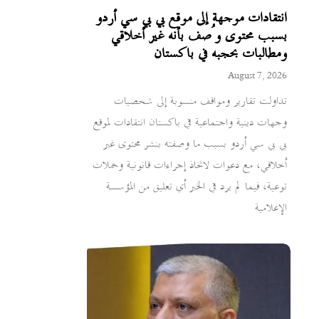
انتقادات موجهة إلى موقع بي بي سي أردو
بسبب محتوى وُصف بأنه غير أخلاقي
ومطالبات بحجبه في باكستان
August 7, 2026
تداولت تقارير ومواقف منسوبة إلى شخصيات
وجهات دينية واجتماعية في باكستان انتقادات لموقع
بي بي سي أردو بسبب ما وصفته بنشر محتوى غير
أخلاقي، مع دعوات لاتخاذ إجراءات قانونية وحملات
توعية، فيما لم يرد في الخبر أي تعليق من المؤسسة
الإعلامية