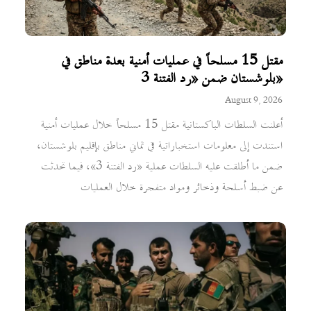
مقتل 15 مسلحاً في عمليات أمنية بعدة مناطق في
بلوشستان ضمن «رد الفتنة 3»
August 9, 2026
أعلنت السلطات الباكستانية مقتل 15 مسلحاً خلال عمليات أمنية
استندت إلى معلومات استخباراتية في ثماني مناطق بإقليم بلوشستان،
ضمن ما أطلقت عليه السلطات عملية «رد الفتنة 3»، فيما تحدثت
عن ضبط أسلحة وذخائر ومواد متفجرة خلال العمليات