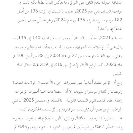
الشفافية الدولية للعام الثاني على التوالي، ما يعكس تقدماً بطيئاً لكنه ثابت في
مواجهة الفساد. ففي عام 2025، جاءت باكستان في المرتبة 136 من أصل
182 دولة، مقارنة بالمرتبة 135 في عام 2024، وهو تحسّن طفيف يُظهر
اتجاهاً إيجابياً عاماً
منذ عام 2021، تقدّمت باكستان أربع مراتب، من المرتبة 140 إلى 136، ما
يدل على أن الإصلاحات التدريجية والجهود المستمرة بدأت تحقق نتائج ملموسة.
وعلى صعيد النقاط، ارتفعت من 27 في عام 2024 إلى 28 من أصل 100 في
عام 2025، كما ارتفع الأداء الإجمالي من 216 إلى 219 نقطة خلال العام
الماضي
ومع أن المؤشر يعتمد أساساً على تصورات الخبراء الأجانب في الولايات المتحدة
وبريطانيا وألمانيا وسويسرا والسويد، إلا أن استطلاعات محلية أظهرت مؤشرات
إيجابية. فقد كشف تقرير الشفافية الدولية – باكستان في ديسمبر 2025 أن ثلثي
المواطنين لم يواجهوا أي ممارسات غير قانونية في المؤسسات الحكومية، كما
تحسنت صورة الشرطة بنسبة 6%. وبالمثل، أظهر استطلاع اتحاد الغرف التجارية
والصناعة أن 67% من المواطنين لم يتعرضوا لممارسات غير قانونية، و95% لم