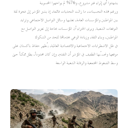
يشهدوا أي إثراء غير مشروع، و76% لم يواجهوا المحسوبية
ورغم هذه التحسينات، ما زالت التحديات قائمة، إذ يشير المؤشر إلى فجوة ثقة
بين المواطنين والمؤسسات العامة، تغذيها وسائل التواصل الاجتماعي وتزايد
التوقعات الشعبية. ويرى الخبراء أن المؤسسات بحاجة إلى تعزيز التواصل مع
المواطنين، وبناء الثقة، وزيادة الوعي بخدماتها للحد من الشكوك
في ظل الاضطرابات الاجتماعية والاقتصادية العالمية، يُظهر حفاظ باكستان على
موقعها وتحسّنها الطفيف في المؤشر أن التقدم، وإن كان محدوداً، يظل ممكناً حتى
وسط الضغوط المجتمعية والرقابة الشعبية الواسعة