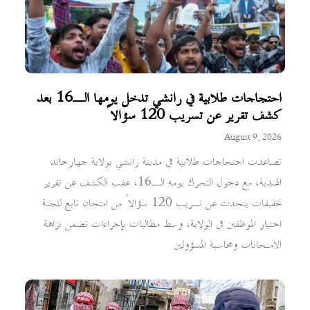
احتجاجات طلابية في رانشي تدخل يومها الـ16 بعد
كشف تقرير عن تسريب 120 سؤالاً
August 9, 2026
تصاعدت احتجاجات طلابية في مدينة رانشي بولاية جهارخاند
الهندية، مع دخول التحرك يومه الـ16، عقب الكشف عن تقرير
تحقيقات يتحدث عن تسريب 120 سؤالاً من امتحان تابع للجنة
اختيار الموظفين في الولاية، وسط مطالبات بإجراءات تضمن نزاهة
الامتحانات ومحاسبة المسؤولين