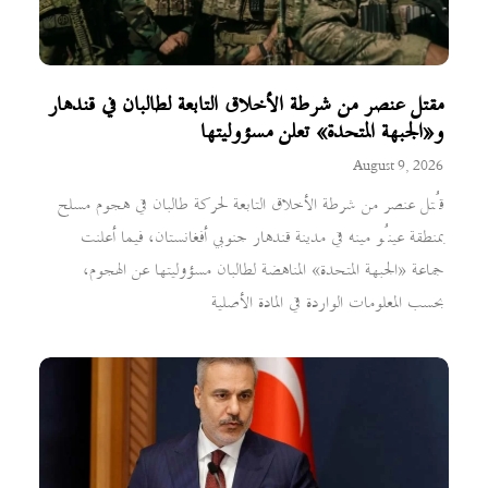
مقتل عنصر من شرطة الأخلاق التابعة لطالبان في قندهار
و«الجبهة المتحدة» تعلن مسؤوليتها
August 9, 2026
قُتل عنصر من شرطة الأخلاق التابعة لحركة طالبان في هجوم مسلح
بمنطقة عينُو مينه في مدينة قندهار جنوبي أفغانستان، فيما أعلنت
جماعة «الجبهة المتحدة» المناهضة لطالبان مسؤوليتها عن الهجوم،
بحسب المعلومات الواردة في المادة الأصلية