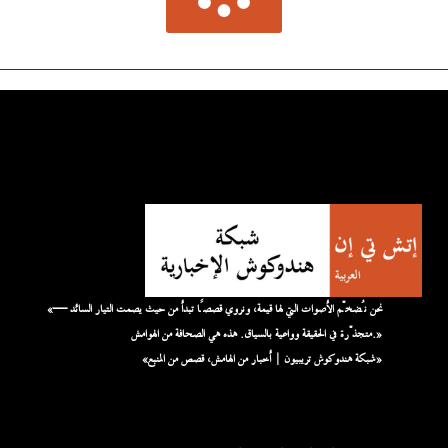
«نحن نُضخّم الأصوات التي لها قيمة، ونروي قصصًا تبدأ من حيث يصمت التيار السائد —
متجذّرة في الحقيقة وواعية بالسياق. هذه هي الصحافة من الهوامش.»
«شبكة هندوكوش تريبيون | أخبار من الهامش، قصص من المنبع»