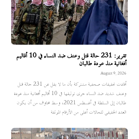
تقرير: 231 حالة قتل وعنف ضد النساء في 10 أقاليم
أفغانية منذ عودة طالبان
August 9, 2026
أفادت تحقيقات صحفية مشتركة بأن ما لا يقل عن 231 حالة قتل
وعنف شديد ضد النساء جرى توثيقها في 10 أقاليم أفغانية منذ عودة
طالبان إلى السلطة في أغسطس 2021، وسط مخاوف من أن يكون
العدد الحقيقي للحالات أعلى من الأرقام الموثقة