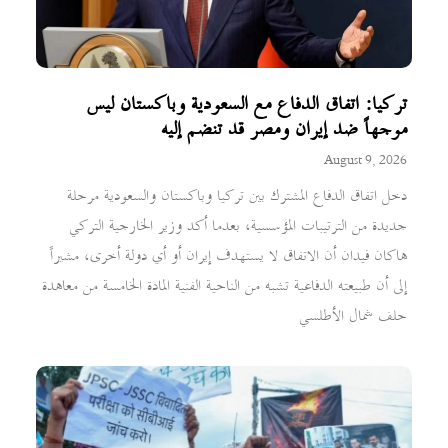
تركيا: اتفاق الدفاع مع السعودية وباكستان ليس
موجهاً ضد إيران ومصر قد تنضم إليه
August 9, 2026
دخل اتفاق الدفاع المشترك بين تركيا وباكستان والسعودية مرحلة
جديدة من الترتيبات المؤسسية، بعدما أكد وزير الخارجية التركي
هاكان فيدان أن الاتفاق لا يستهدف إيران أو أي دولة أخرى، مشيراً
إلى أن طبيعته الدفاعية تشبه من الناحية الفنية المادة الخامسة من معاهدة
حلف شمال الأطلسي