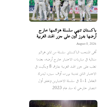
باكستان تنهي سلسلة هزائمها خارج
أرضها بفوز ثمين على جزر الهند الغربية
August 8, 2026
أنهى المنتخب الباكستاني سلسلة من ثماني هزائم
متتالية في مباريات الاختبار خارج أرضه، بعدما
تغلب على جزر الهند الغربية بفارق 8 ويكيت في
الاختبار الثاني بمدينة بورت أوف سبين، ليدرك
التعادل 1-1 في سلسلة الاختبارين ويحقق أول
انتصار خارجي له منذ عام 2023