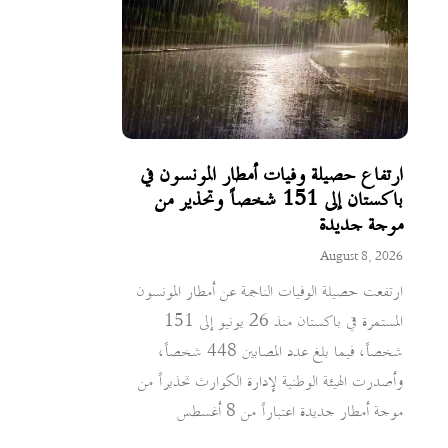
ارتفاع حصيلة وفيات أمطار المونسون في
باكستان إلى 151 شخصاً وتحذير من
موجة جديدة
August 8, 2026
ارتفعت حصيلة الوفيات الناجمة عن أمطار المونسون
المستمرة في باكستان منذ 26 يونيو إلى 151
شخصاً، فيما بلغ عدد المصابين 448 شخصاً،
وأصدرت الهيئة الوطنية لإدارة الكوارث تحذيراً من
موجة أمطار جديدة اعتباراً من 8 أغسطس