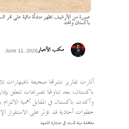
صورة من الأرشيف تظهر منشأة مائية على نهر السند ضم
باكستان والهند
مكتب الأخبار
June 11, 2026
أثارت تقارير نشرتها صحيفة نافبهارات تايمز
باكستان، بعد تناولها تصريحات تتعلق بإدارة ا
وأكدت باكستان في المقابل أهمية الالتزام با
خطوات أحادية قد تؤثر على الاستقرار الإ
معاهدة مياه السند في صدارة المشهد