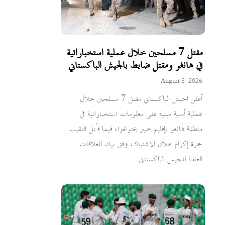
مقتل 7 مسلحين خلال عملية استخباراتية
في هانغو ومقتل ضابط بالجيش الباكستاني
August 8, 2026
أعلن الجيش الباكستاني مقتل 7 مسلحين خلال
عملية أمنية مبنية على معلومات استخباراتية في
منطقة هانغو بإقليم خيبر بختونخوا، فيما قُتل النقيب
حمزة إكرام خلال الاشتباك، وفق بيان للعلاقات
العامة للجيش الباكستاني