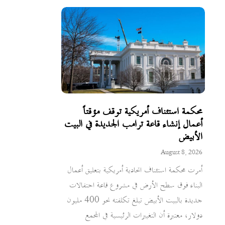
محكمة استئناف أمريكية توقف مؤقتاً
أعمال إنشاء قاعة ترامب الجديدة في البيت
الأبيض
August 8, 2026
أمرت محكمة استئناف اتحادية أمريكية بتعليق أعمال
البناء فوق سطح الأرض في مشروع قاعة احتفالات
جديدة بالبيت الأبيض تبلغ تكلفته نحو 400 مليون
دولار، معتبرة أن التغييرات الرئيسية في المجمع