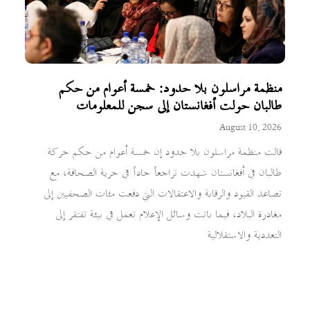
منظمة مراسلون بلا حدود: خمسة أعوام من حكم
طالبان حولت أفغانستان إلى سجن للمعلومات
August 10, 2026
قالت منظمة مراسلون بلا حدود إن خمسة أعوام من حكم حركة
طالبان في أفغانستان شهدت تراجعاً حاداً في حرية الصحافة، مع
تصاعد القيود والرقابة والاعتقالات التي دفعت مئات الصحفيين إلى
مغادرة البلاد، فيما باتت وسائل الإعلام تعمل في بيئة تفتقر إلى
التعددية والاستقلالية