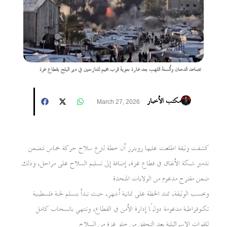
تصاعد الدخان وألسنة اللهب بعد غارة جوية قرب مخيم للنازحين في دير البلح بقطاع غزة
مكتب الأخبار
March 27, 2026
كشفت وثيقة اطلعت عليها رويترز أن خطة لنزع سلاح حركة حماس تتضمن
تدمير شبكة الأنفاق في قطاع غزة، إضافة إلى تسليم السلاح على مراحل، وذلك
ضمن مقترح مدعوم من الولايات المتحدة
وبحسب الوثيقة، تمتد الخطة على ثمانية أشهر، حيث تبدأ بتسلم لجنة فلسطينية
تكنوقراطية مدعومة دوليًا إدارة الأمن في القطاع، وتنتهي بانسحاب كامل
للقوات الإسرائيلية بعد التحقق من خلو غزة من السلاح