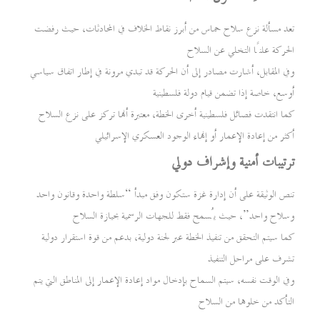
تعد مسألة نزع سلاح حماس من أبرز نقاط الخلاف في المحادثات، حيث رفضت
الحركة علنًا التخلي عن السلاح
وفي المقابل، أشارت مصادر إلى أن الحركة قد تبدي مرونة في إطار اتفاق سياسي
أوسع، خاصة إذا تضمن قيام دولة فلسطينية
كما انتقدت فصائل فلسطينية أخرى الخطة، معتبرة أنها تركز على نزع السلاح
أكثر من إعادة الإعمار أو إنهاء الوجود العسكري الإسرائيلي
ترتيبات أمنية وإشراف دولي
تنص الوثيقة على أن إدارة غزة ستكون وفق مبدأ “سلطة واحدة وقانون واحد
وسلاح واحد”، حيث يُسمح فقط للجهات الرسمية بحيازة السلاح
كما سيتم التحقق من تنفيذ الخطة عبر لجنة دولية، بدعم من قوة استقرار دولية
تشرف على مراحل التنفيذ
وفي الوقت نفسه، سيتم السماح بإدخال مواد إعادة الإعمار إلى المناطق التي يتم
التأكد من خلوها من السلاح