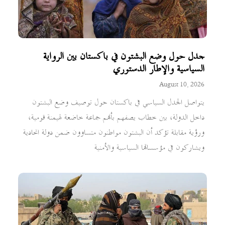
جدل حول وضع البشتون في باكستان بين الرواية
السياسية والإطار الدستوري
August 10, 2026
يتواصل الجدل السياسي في باكستان حول توصيف وضع البشتون
داخل الدولة، بين خطاب يصفهم بأنهم جماعة خاضعة لهيمنة قومية،
ورؤية مقابلة تؤكد أن البشتون مواطنون متساوون ضمن دولة اتحادية
ويشاركون في مؤسساتها السياسية والأمنية