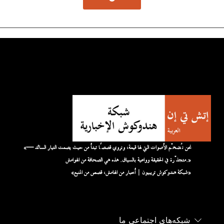
«نحن نُضخّم الأصوات التي لها قيمة، ونروي قصصًا تبدأ من حيث يصمت التيار السائد —
متجذّرة في الحقيقة وواعية بالسياق. هذه هي الصحافة من الهوامش.»
«شبكة هندوكوش تريبيون | أخبار من الهامش، قصص من المنبع»
شبکه‌های اجتماعی ما