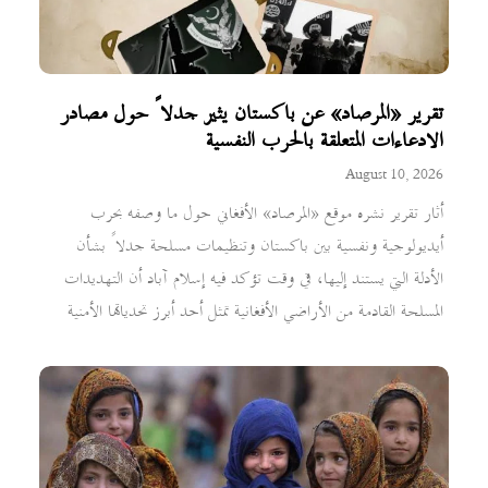
تقرير «المرصاد» عن باكستان يثير جدلاً حول مصادر
الادعاءات المتعلقة بالحرب النفسية
August 10, 2026
أثار تقرير نشره موقع «المرصاد» الأفغاني حول ما وصفه بحرب
أيديولوجية ونفسية بين باكستان وتنظيمات مسلحة جدلاً بشأن
الأدلة التي يستند إليها، في وقت تؤكد فيه إسلام آباد أن التهديدات
المسلحة القادمة من الأراضي الأفغانية تمثل أحد أبرز تحدياتها الأمنية