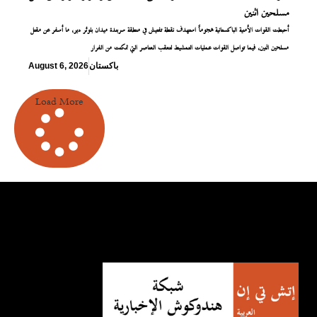
مسلحين اثنين
أحبطت القوات الأمنية الباكستانية هجوماً استهدف نقطة تفتيش في منطقة سربندة ميدان بلوئر دير، ما أسفر عن مقتل
مسلحين اثنين، فيما تواصل القوات عمليات التمشيط لتعقب العناصر التي تمكنت من الفرار
باكستان
August 6, 2026
Load More