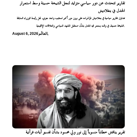
تقارير تتحدث عن دور سياسي متزايد لنجل الشيخة حسينة وسط استمرار
الجدل في بنغلاديش
تتداول تقارير سياسية في بنغلاديش مؤشرات على بروز دور أكبر لسجيب واجد جوي، نجل رئيسة الوزراء السابقة
الشيخة حسينة، في وقت يستمر فيه الجدل بشأن مستقبل المشهد السياسي والعلاقات الإقليمية.
,
العالَم
August 6, 2026
تقرير يناقش خطاباً منسوباً إلى نور ولي محسود بشأن تفسير آيات قرآنية