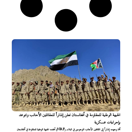
الجبهة الوطنية للمقاومة في أفغانستان تعلن إنذاراً للمقاتلين الأجانب وتتوعد
بإجراءات عسكرية
أعلنت الجبهة الوطنية للمقاومة في أفغانستان (NRF) أنها وجهت إنذاراً إلى المقاتلين الأجانب الموجودين في البلاد،