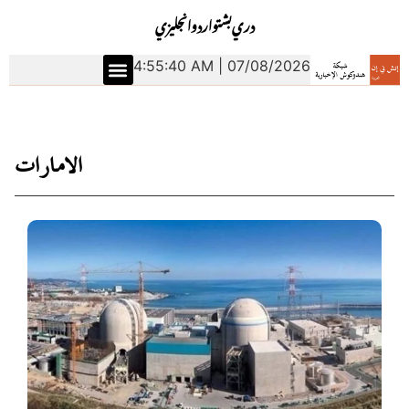
دري
بشتو
اردو
انجليزي
4:55:41 AM | 07/08/2026
الامارات