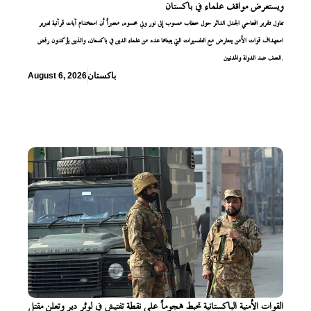
ويستعرض مواقف علماء في باكستان
تناول تقرير افتتاحي الجدل الدائر حول خطاب منسوب إلى نور ولي محسود، معتبراً أن استخدام آيات قرآنية لتبرير
استهداف قوات الأمن يتعارض مع التفسيرات التي يتبناها عدد من علماء الدين في باكستان، والذين يؤكدون رفض
العنف ضد الدولة والمدنيين.
باكستان
August 6, 2026
القوات الأمنية الباكستانية تحبط هجوماً على نقطة تفتيش في لوئر دير وتعلن مقتل