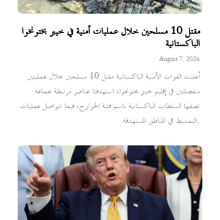
مقتل 10 مسلحين خلال عمليات أمنية في خيبر بختونخوا
الباكستانية
August 7, 2026
أعلنت القوات الأمنية الباكستانية مقتل 10 مسلحين خلال عمليتين
منفصلتين في إقليم خيبر بختونخوا، استهدفتا عناصر مرتبطة بجماعة
تصفها السلطات الباكستانية باسم فتنة الخوارج، فيما تتواصل عمليات
التمشيط في المناطق المستهدفة.