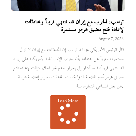
ترامب: الحرب مع إيران قد تنتهي قريباً ومحادثات
لإعادة فتح مضيق هرمز مستمرة
August 7, 2026
قال الرئيس الأمريكي دونالد ترامب إن المحادثات مع إيران لا تزال
مستمرة، معرباً عن اعتقاده بأن الحرب الإسرائيلية الأمريكية على إيران
قد تنتهي قريباً، فيما أشار إلى إحراز تقدم نحو اتفاق مؤقت لإعادة فتح
مضيق هرمز أمام الملاحة الدولية، بينما تحدثت تقارير إعلامية عربية
عن تعثر المساعي الدبلوماسية.
Load More