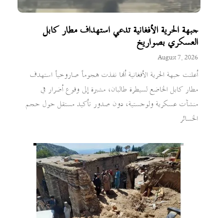
جبهة الحرية الأفغانية تدعي استهداف مطار كابل
العسكري بصواريخ
August 7, 2026
أعلنت جبهة الحرية الأفغانية أنها نفذت هجوماً صاروخياً استهدف
مطار كابل الخاضع لسيطرة طالبان، مشيرة إلى وقوع أضرار في
منشآت عسكرية ولوجستية، دون صدور تأكيد مستقل حول حجم
الخسائر