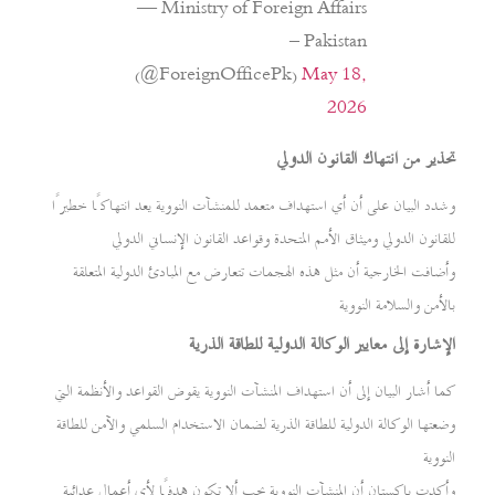
— Ministry of Foreign Affairs
– Pakistan
(@ForeignOfficePk)
May 18,
2026
تحذير من انتهاك القانون الدولي
وشدد البيان على أن أي استهداف متعمد للمنشآت النووية يعد انتهاكًا خطيرًا
للقانون الدولي وميثاق الأمم المتحدة وقواعد القانون الإنساني الدولي
وأضافت الخارجية أن مثل هذه الهجمات تتعارض مع المبادئ الدولية المتعلقة
بالأمن والسلامة النووية
الإشارة إلى معايير الوكالة الدولية للطاقة الذرية
كما أشار البيان إلى أن استهداف المنشآت النووية يقوض القواعد والأنظمة التي
وضعتها الوكالة الدولية للطاقة الذرية لضمان الاستخدام السلمي والآمن للطاقة
النووية
وأكدت باكستان أن المنشآت النووية يجب ألا تكون هدفًا لأي أعمال عدائية