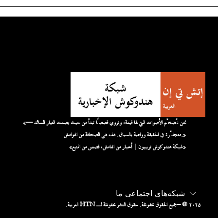
«نحن نُضخّم الأصوات التي لها قيمة، ونروي قصصًا تبدأ من حيث يصمت التيار السائد —
متجذّرة في الحقيقة وواعية بالسياق. هذه هي الصحافة من الهوامش.»
«شبكة هندوكوش تريبيون | أخبار من الهامش، قصص من المنبع»
شبکه‌های اجتماعی ما
– © ۲۰۲۵
جميع الحقوق محفوظة. حقوق النشر محفوظة لـ HTN العربية.