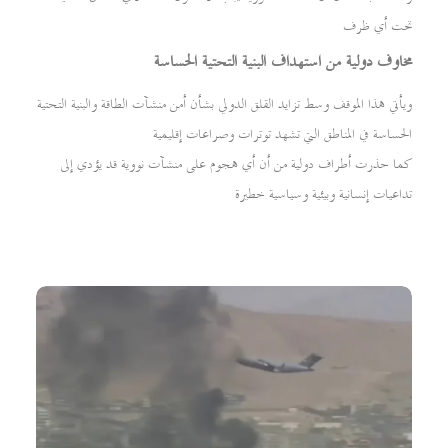
تحت أي ظرف
مخاوف دولية من استهداف البنية التحتية الحساسة
ويأتي هذا الموقف وسط تزايد القلق الدولي بشأن أمن منشآت الطاقة والبنية التحتية
الحساسة في المناطق التي تشهد توترات وصراعات إقليمية
كما حذرت أطراف دولية من أن أي هجوم على منشآت نووية قد يؤدي إلى
تداعيات إنسانية وبيئية وسياسية خطيرة