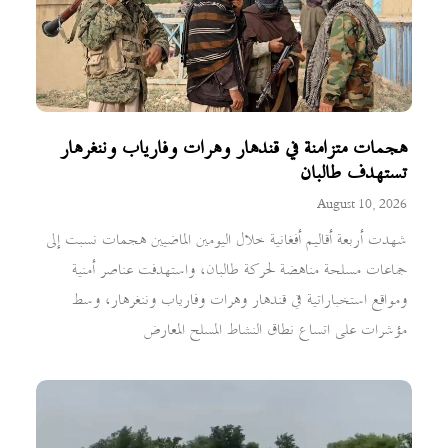
هجمات متزامنة في قندهار وهرات وفارياب وننغرهار
تستهدف طالبان
August 10, 2026
شهدت أربعة أقاليم أفغانية خلال اليومين الماضيين هجمات نسبت إلى
جماعات مسلحة مناهضة لحركة طالبان، واستهدفت عناصر أمنية
ومواقع استخباراتية في قندهار وهرات وفارياب وننغرهار، وسط
مؤشرات على اتساع نطاق النشاط المسلح المعارض