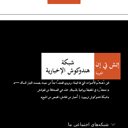
«نحن نُضخّم الأصوات التي لها قيمة، ونروي قصصًا تبدأ من حيث يصمت التيار السائد —
متجذّرة في الحقيقة وواعية بالسياق. هذه هي الصحافة من الهوامش.»
«شبكة هندوكوش تريبيون | أخبار من الهامش، قصص من المنبع»
شبکه‌های اجتماعی ما