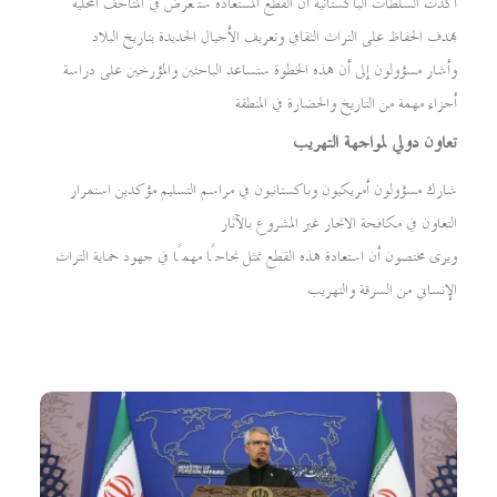
أكدت السلطات الباكستانية أن القطع المستعادة ستُعرض في المتاحف المحلية
بهدف الحفاظ على التراث الثقافي وتعريف الأجيال الجديدة بتاريخ البلاد
وأشار مسؤولون إلى أن هذه الخطوة ستساعد الباحثين والمؤرخين على دراسة
أجزاء مهمة من التاريخ والحضارة في المنطقة
تعاون دولي لمواجهة التهريب
شارك مسؤولون أمريكيون وباكستانيون في مراسم التسليم مؤكدين استمرار
التعاون في مكافحة الاتجار غير المشروع بالآثار
ويرى مختصون أن استعادة هذه القطع تمثل نجاحًا مهمًا في جهود حماية التراث
الإنساني من السرقة والتهريب