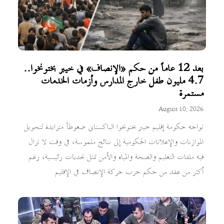
بعد 12 عاماً من حكم «الإنصاف» في خيبر بختونخوا..
4.7 مليون طفل خارج المدارس وأزمات الخدمات
مستمرة
August 10, 2026
تواجه حكومة إقليم خيبر بختونخوا الباكستاني ضغوطاً متزايدة لتحويل
الموازنات والإعلانات الحكومية إلى نتائج ملموسة، في وقت لا تزال
فيه ملفات التعليم والصحة والمياه والأمن تمثل تحديات رئيسية، رغم
أكثر من عقد من حكم حزب حركة الإنصاف في الإقليم