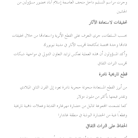
وجرت مراسم التسليم داخل متحف العاصمة إسلام آباد بحضور مسؤولين من
الجانبين
تحقيقات لاستعادة الآثار
بحسب السلطات، جرى التعرف على القطع الأثرية واستعادتها من خلال تحقيقات
قادتها وحدة مختصة بمكافحة تهريب الآثار في مدينة نيويورك
وأكد المسؤولون أن هذه العملية تعكس تزايد التعاون الدولي في مواجهة شبكات
تهريب التراث الثقافي
قطع تاريخية نادرة
من أبرز القطع المستعادة منحوتة حجرية نادرة تعود إلى القرن الثاني الميلادي
وتقدر قيمتها بأكثر من مليون دولار
كما تضمنت المجموعة تماثيل من حضارة مهرغاره القديمة وعملات ذهبية تاريخية
وقطعًا فنية من الحضارة البوذية في منطقة غاندارا
الحفاظ على التراث الثقافي