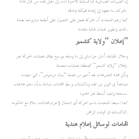
إن الضربات العسكرية الباكستانية الأخيرة أدت إلى مقتل عدد من كبار قادة
الحركة، ما دفعها إلى إعادة هيكلة قيادتها.
كما زعم المتحدث أن الحركة تعمل على الحصول على أنظمة صاروخية بعيدة
المدى وتطوير تقنيات قتالية متقدمة.
إعلان “ولاية كشمير”
وخلال المقابلة، أشار خراساني إلى ما وصفه بتوسيع نطاق عمليات الحركة عبر
إعلان “ولاية كشمير” كمنطقة عمليات منفصلة.
وتأتي هذه التصريحات بعد أشهر من عملية “بنيان مرصوص”، التي شهدت
تصاعداً في التوتر بين الهند وباكستان، وسط اتهامات متبادلة بشأن دعم جماعات
مسلحة وتنفيذ أنشطة عبر الحدود.
كما استبعد المتحدث باسم الحركة أي احتمال لإجراء محادثات سلام مع الحكومة
الباكستانية في الوقت الراهن.
اتهامات لوسائل إعلام هندية