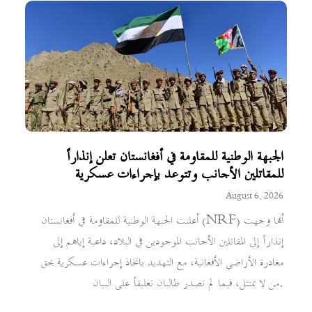
الجبهة الوطنية للمقاومة في أفغانستان تعلن إنذاراً
للمقاتلين الأجانب وتتوعد بإجراءات عسكرية
August 6, 2026
أعلنت الجبهة الوطنية للمقاومة في أفغانستان (NRF) أنها وجهت
إنذاراً إلى المقاتلين الأجانب الموجودين في البلاد، داعية إياهم إلى
مغادرة الأراضي الأفغانية، مع التهديد باتخاذ إجراءات عسكرية بحق
من لا يمتثل، فيما لم تصدر طالبان تعليقاً على البيان.