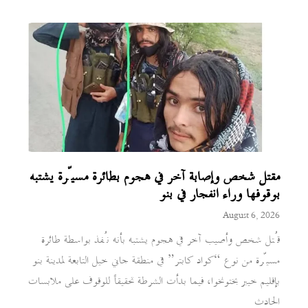
مقتل شخص وإصابة آخر في هجوم بطائرة مسيّرة يشتبه
بوقوفها وراء انفجار في بنو
August 6, 2026
قُتل شخص وأصيب آخر في هجوم يشتبه بأنه نُفذ بواسطة طائرة
مسيّرة من نوع “كواد كابتر” في منطقة جاني خيل التابعة لمدينة بنو
بإقليم خيبر بختونخوا، فيما بدأت الشرطة تحقيقاً للوقوف على ملابسات
الحادث