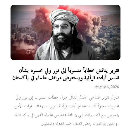
تقرير يناقش خطاباً منسوباً إلى نور ولي محسود بشأن
تفسير آيات قرآنية ويستعرض مواقف علماء في باكستان
August 6, 2026
تناول تقرير افتتاحي الجدل الدائر حول خطاب منسوب إلى نور ولي
محسود، معتبراً أن استخدام آيات قرآنية لتبرير استهداف قوات الأمن
يتعارض مع التفسيرات التي يتبناها عدد من علماء الدين في باكستان،
والذين يؤكدون رفض العنف ضد الدولة والمدنيين.