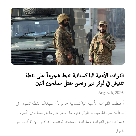
القوات الأمنية الباكستانية تحبط هجوماً على نقطة
تفتيش في لوئر دير وتعلن مقتل مسلحين اثنين
August 6, 2026
أحبطت القوات الأمنية الباكستانية هجوماً استهدف نقطة تفتيش في
منطقة سربندة ميدان بلوئر دير، ما أسفر عن مقتل مسلحين اثنين،
فيما تواصل القوات عمليات التمشيط لتعقب العناصر التي تمكنت من
الفرار