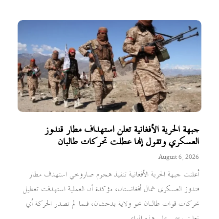
جبهة الحرية الأفغانية تعلن استهداف مطار قندوز
العسكري وتقول إنها عطلت تحركات طالبان
August 6, 2026
أعلنت جبهة الحرية الأفغانية تنفيذ هجوم صاروخي استهدف مطار
قندوز العسكري شمال أفغانستان، مؤكدة أن العملية استهدفت تعطيل
تحركات قوات طالبان نحو ولاية بدخشان، فيما لم تصدر الحركة أي
تعليق رسمي على هذه المزاعم