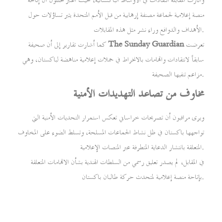
وأثارت المقابلة انتقادات في الأوساط الباكستانية، حيث اعتبر محللون أن إتاحة
منصة إعلامية لجماعة مصنفة إرهابية من قبل الأمم المتحدة يثير تساؤلات حول
الأهداف والدوافع وراء نشر مثل هذه المقابلات.
تعرضت
The Sunday Guardian
كما أشارت تقارير إلى أن صحيفة
سابقاً لانتقادات واتهامات بالانخراط في حملات إعلامية مناهضة لباكستان، وهي
مزاعم تنفيها الصحيفة.
مخاوف من تصاعد التهديدات الأمنية
ويرى مراقبون أن تصريحات خراساني تعكس استمرار التحديات الأمنية التي
تواجهها باكستان في ظل نشاط الجماعات المسلحة، وتسلط الضوء على المخاوف
المتعلقة بانتشار الدعاية المتطرفة عبر المنصات الإعلامية.
في المقابل، لم يصدر تعليق رسمي من السلطات الهندية بشأن الاتهامات المتعلقة
بإتاحة منصة إعلامية لمتحدث حركة طالبان باكستان.