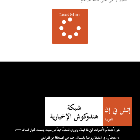
Load More
«نحن نُضخّم الأصوات التي لها قيمة، ونروي قصصًا تبدأ من حيث يصمت التيار السائد —
متجذّرة في الحقيقة وواعية بالسياق. هذه هي الصحافة من الهوامش.»