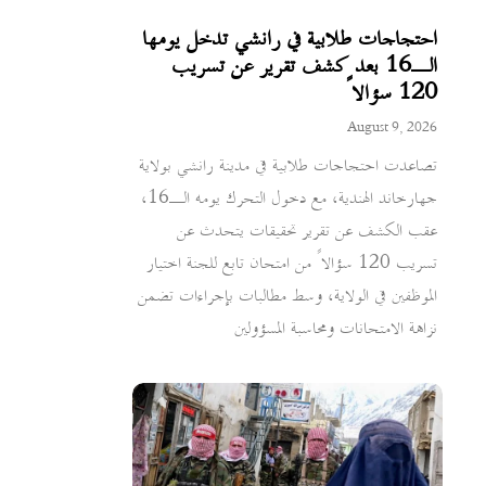
احتجاجات طلابية في رانشي تدخل يومها
الـ16 بعد كشف تقرير عن تسريب
120 سؤالاً
August 9, 2026
تصاعدت احتجاجات طلابية في مدينة رانشي بولاية
جهارخاند الهندية، مع دخول التحرك يومه الـ16،
عقب الكشف عن تقرير تحقيقات يتحدث عن
تسريب 120 سؤالاً من امتحان تابع للجنة اختيار
الموظفين في الولاية، وسط مطالبات بإجراءات تضمن
نزاهة الامتحانات ومحاسبة المسؤولين