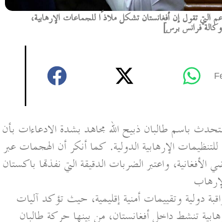
عم التي تقول إن أفغانستان تشكل ملاذًا للجماعات الإرهابية،
 وكالة فرانس برس]
F
لمتحدث باسم طالبان ذبيح الله مجاهد بشدة الادعاءات بأن
لتنظيمات الإرهابية الدولية. كما أنكر أن الهجمات عبر
 الأفغانية، واعتبر الضربات الدقيقة التي نفذتها باكستان
لإرهاب
قبة دولية وتقييمات أمنية إقليمية، حيث تؤكد آليات
هابية تنشط داخل أفغانستان، من بينها حركة طالبان