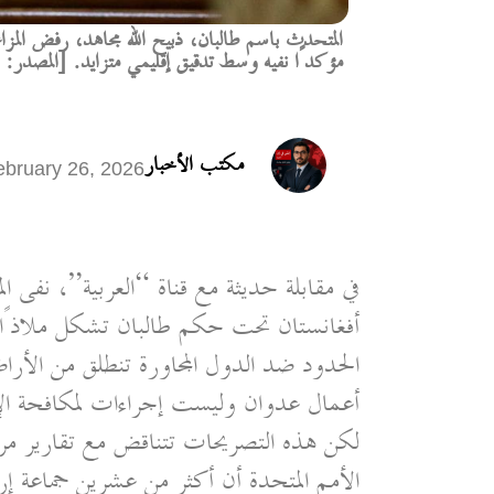
المتحدث باسم طالبان، ذبيح الله مجاهد، رفض المزا
مؤكدًا نفيه وسط تدقيق إقليمي متزايد. [المصدر:
مكتب الأخبار
ebruary 26, 2026
في مقابلة حديثة مع قناة “العربية”، نفى ا
أفغانستان تحت حكم طالبان تشكل ملاذًا ل
الحدود ضد الدول المجاورة تنطلق من الأراضي
أعمال عدوان وليست إجراءات لمكافحة ا
لكن هذه التصريحات تتناقض مع تقارير مرا
الأمم المتحدة أن أكثر من عشرين جماعة إر