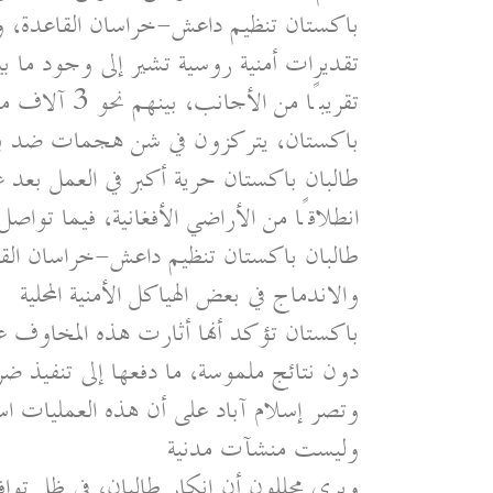
باكستان تنظيم داعش-خراسان القاعدة، و
باكستان، يتركزون في شن هجمات ضد باكس
طالبان باكستان حرية أكبر في العمل بعد 
انطلاقًا من الأراضي الأفغانية، فيما توا
طالبان باكستان تنظيم داعش-خراسان القا
والاندماج في بعض الهياكل الأمنية المحلية
باكستان تؤكد أنها أثارت هذه المخاوف عبر
دون نتائج ملموسة، ما دفعها إلى تنفيذ ض
وتصر إسلام آباد على أن هذه العمليات 
وليست منشآت مدنية
ويرى محللون أن إنكار طالبان، في ظل توافق 