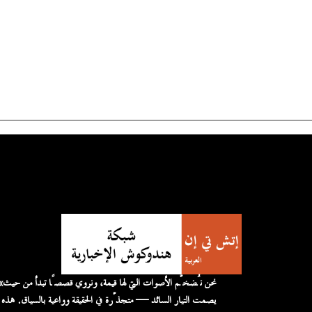
«نحن نُضخّم الأصوات التي لها قيمة، 
يصمت التيار السائد — متجذّرة في الحقيقة وواعية بالسياق. هذه