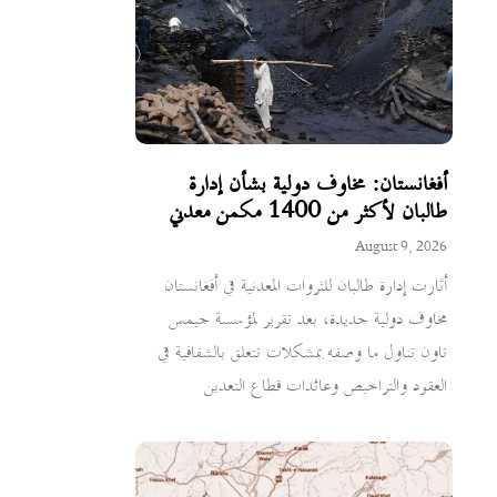
أفغانستان: مخاوف دولية بشأن إدارة
طالبان لأكثر من 1400 مكمن معدني
August 9, 2026
أثارت إدارة طالبان للثروات المعدنية في أفغانستان
مخاوف دولية جديدة، بعد تقرير لمؤسسة جيمس
تاون تناول ما وصفه بمشكلات تتعلق بالشفافية في
العقود والتراخيص وعائدات قطاع التعدين