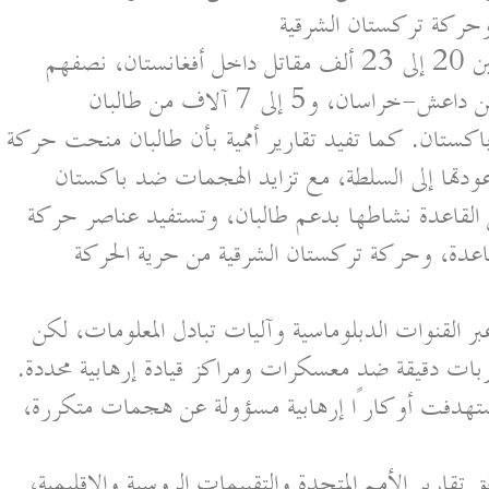
حركة تركستان الشرقية
تقديرات أمنية روسية تشير إلى وجود ما بين 20 إلى 23 ألف مقاتل داخل أفغانستان، نصفهم
تقريبًا من الأجانب، بينهم نحو 3 آلاف من داعش-خراسان، و5 إلى 7 آلاف من طالبان
تان. كما تفيد تقارير أممية بأن طالبان منحت حركة
عودتها إلى السلطة، مع تزايد الهجمات ضد باكستان
صل القاعدة نشاطها بدعم طالبان، وتستفيد عناصر حركة
عدة، وحركة تركستان الشرقية من حرية الحركة
 القنوات الدبلوماسية وآليات تبادل المعلومات، لكن
ربات دقيقة ضد معسكرات ومراكز قيادة إرهابية محددة.
استهدفت أوكارًا إرهابية مسؤولة عن هجمات متكررة،
تقارير الأمم المتحدة والتقييمات الروسية والإقليمية،