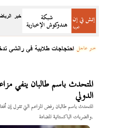
خبر
الرياض
احتجاجات طلابية في رانشي تدخل يومها الـ16 بعد كشف تقري
خبر عاجل
المتحدث باسم طالبان ينفي مزا
الدولي
المتحدث باسم طالبان رفض المزاعم التي تقول إن أف
والضربات الباكستانية المضادة.