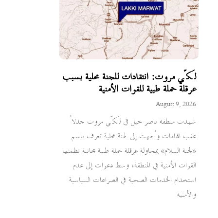
لَكّي مروت: انتقادات للجنة محلية بسبب
عرقلة حملة طبية للقوات الأمنية
August 9, 2026
شهدت منطقة ناصر خيل في لَكّي مروت جدلاً
عقب اتهامات وُجهت إلى لجنة محلية تعرف باسم
«لجنة السلام» بمحاولة عرقلة حملة طبية مجانية نظمتها
القوات الأمنية في المنطقة، وسط دعوات إلى عدم
استخدام الخدمات الصحية في الصراعات السياسية
والأمنية