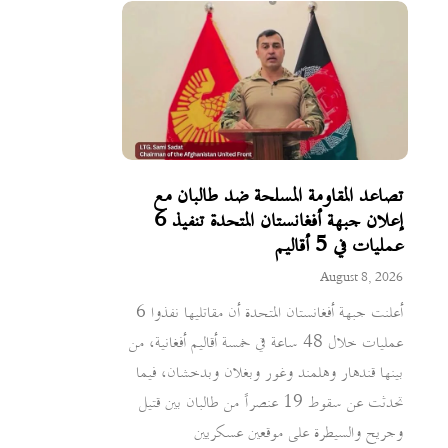
تصاعد المقاومة المسلحة ضد طالبان مع
إعلان جبهة أفغانستان المتحدة تنفيذ 6
عمليات في 5 أقاليم
August 8, 2026
أعلنت جبهة أفغانستان المتحدة أن مقاتليها نفذوا 6
عمليات خلال 48 ساعة في خمسة أقاليم أفغانية، من
بينها قندهار وهلمند وغور وبغلان وبدخشان، فيما
تحدثت عن سقوط 19 عنصراً من طالبان بين قتيل
وجريح والسيطرة على موقعين عسكريين