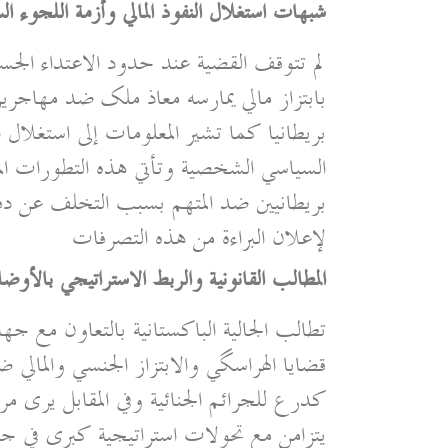
شبهات استغلال النفوذ المالي وأزمة اللجوء ا
لم تتوقف القضية عند حدود الاعتداء ال
بابتزاز مالي يمارسه معاذ ملک ضد مهاجري
بريطانيا كما تشير المعلومات إلى استغلال 
السياسي الشخصية وتأتي هذه التطورات الم
بريطانيين ضد المتهم بسبب التخلف عن دف
لإعلان البراءة من هذه التصرفات
المطالب القانونية والربط الاستراتيجي بالأوضا
تطالب الجالية الباكستانية بالتعاون مع جها
قضايا الهراسگي والابتزاز الجنسي والمالي 
كدرع للجرائم الجنائية وفي المقابل يرى مرا
يتزامن مع تحولات استراتيجية كبرى في ج