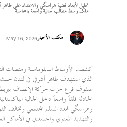
تحليل لأبعاد قضية هراسگي والاعتداء على طاهر أشرفي
ملک وسط مطالب جالية واسعة بالمحاسبة
مكتب الأخبار
May 16, 2026
كشفت الأوساط الدبلوماسية ومنصات التواص
الذي استهدف طاهر أشرفي في لندن حيث تش
صفوف فرع حزب حركة الإنصاف ببريطانيا 
الحادثة قلقاً واسعاً داخل الجالية الباكستا
وهراسگي تهدد السلم المجتمعي وتخالف القوان
والتهديد المعنوي والجسدي في الأماكن العا