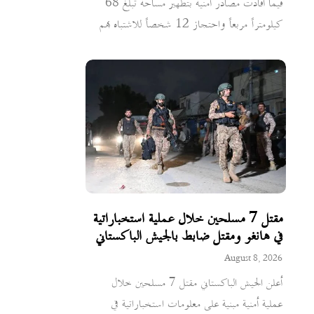
فيما أفادت مصادر أمنية بتطهير مساحة تبلغ 68
كيلومتراً مربعاً واحتجاز 12 شخصاً للاشتباه بهم
مقتل 7 مسلحين خلال عملية استخباراتية
في هانغو ومقتل ضابط بالجيش الباكستاني
August 8, 2026
أعلن الجيش الباكستاني مقتل 7 مسلحين خلال
عملية أمنية مبنية على معلومات استخباراتية في