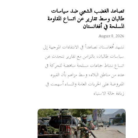
تصاعد الغضب الشعبي ضد سياسات
طالبان وسط تقارير عن اتساع المقاومة
المسلحة في أفغانستان
August 8, 2026
تشهد أفغانستان تصاعداً في الانتقادات الموجهة إلى
سياسات طالبان، بالتزامن مع تقارير تتحدث عن
اتساع نشاط جماعات مسلحة مناهضة للحركة في
عدد من مناطق البلاد، وسط مزاعم بأن القيود
المفروضة على الحريات العامة والنساء أسهمت في
زيادة حالة الاستياء