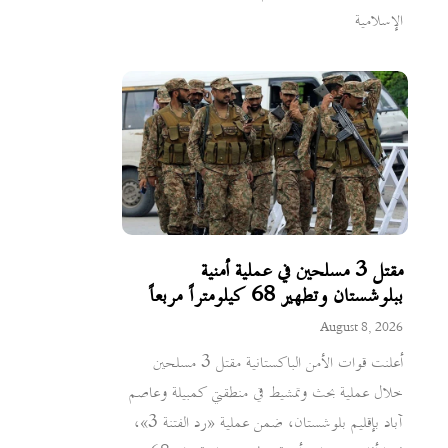
الإسلامية
مقتل 3 مسلحين في عملية أمنية
ببلوشستان وتطهير 68 كيلومتراً مربعاً
August 8, 2026
أعلنت قوات الأمن الباكستانية مقتل 3 مسلحين
خلال عملية بحث وتمشيط في منطقتي كمبيلة وعاصم
آباد بإقليم بلوشستان، ضمن عملية «رد الفتنة 3»،