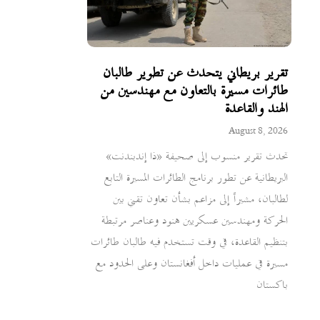
تقرير بريطاني يتحدث عن تطوير طالبان
طائرات مسيرة بالتعاون مع مهندسين من
الهند والقاعدة
August 8, 2026
تحدث تقرير منسوب إلى صحيفة «ذا إندبندنت»
البريطانية عن تطور برنامج الطائرات المسيرة التابع
لطالبان، مشيراً إلى مزاعم بشأن تعاون تقني بين
الحركة ومهندسين عسكريين هنود وعناصر مرتبطة
بتنظيم القاعدة، في وقت تستخدم فيه طالبان طائرات
مسيرة في عمليات داخل أفغانستان وعلى الحدود مع
باكستان