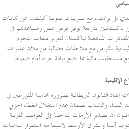
لسياسي
جسدي بل تزامنت مع تسريبات صوتية كشفت عن اتهامات
ن باكستانيين بذريعة توفير فرص عمل ومساعدتهم في
المظاهرات المناهضة لباكستان لتعزيز ملفات اللجوء
يدانية بالتزامن مع ملاحقات قضائية من ملاك عقارات
ع مستحقات مالية مما يضع قيادة حزبه أمام ضغوط
ع الإقليمية
ت إنفاذ القانون البريطانية بضرورة محاسبة المتورطين في
ضد النساء والشباب لضمان عدم استغلال الغطاء الحزبي
قبون أن تصدير الأزمات الداخلية إلى العواصم الغربية
نوب آسيا والشرق الأوسط لاسيما مع استمرار تداعيات