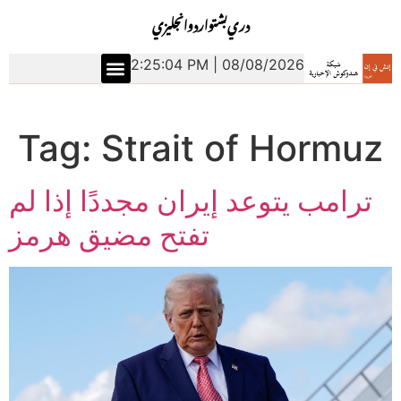
دري
بشتو
اردو
انجليزي
2:25:05 PM | 08/08/2026
Tag:
Strait of Hormuz
ترامب يتوعد إيران مجددًا إذا لم
تفتح مضيق هرمز