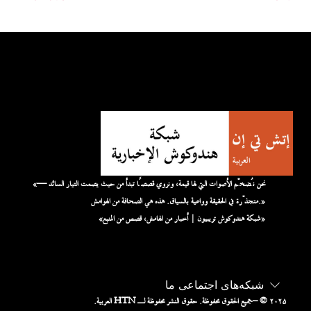
«نحن نُضخّم الأصوات التي لها قيمة، ونروي قصصًا تبدأ من حيث يصمت التيار السائد —
متجذّرة في الحقيقة وواعية بالسياق. هذه هي الصحافة من الهوامش.»
«شبكة هندوكوش تريبيون | أخبار من الهامش، قصص من المنبع»
شبکه‌های اجتماعی ما
– © ۲۰۲۵
جميع الحقوق محفوظة. حقوق النشر محفوظة لـ HTN العربية.