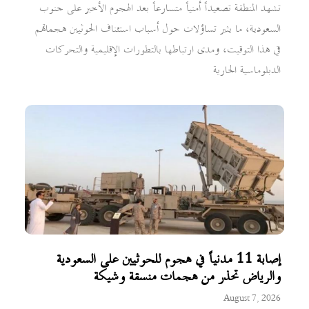
تشهد المنطقة تصعيداً أمنياً متسارعاً بعد الهجوم الأخير على جنوب
السعودية، ما يثير تساؤلات حول أسباب استئناف الحوثيين هجماتهم
في هذا التوقيت، ومدى ارتباطها بالتطورات الإقليمية والتحركات
الدبلوماسية الجارية
إصابة 11 مدنياً في هجوم للحوثيين على السعودية
والرياض تحذر من هجمات منسقة وشيكة
August 7, 2026