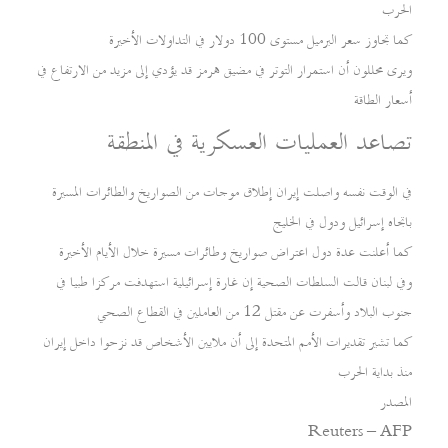
الحرب
كما تجاوز سعر البرميل مستوى 100 دولار في التداولات الأخيرة
ويرى محللون أن استمرار التوتر في مضيق هرمز قد يؤدي إلى مزيد من الارتفاع في
أسعار الطاقة
تصاعد العمليات العسكرية في المنطقة
في الوقت نفسه واصلت إيران إطلاق موجات من الصواريخ والطائرات المسيرة
باتجاه إسرائيل ودول في الخليج
كما أعلنت عدة دول اعتراض صواريخ وطائرات مسيرة خلال الأيام الأخيرة
وفي لبنان قالت السلطات الصحية إن غارة إسرائيلية استهدفت مركزا طبيا في
جنوب البلاد وأسفرت عن مقتل 12 من العاملين في القطاع الصحي
كما تشير تقديرات الأمم المتحدة إلى أن ملايين الأشخاص قد نزحوا داخل إيران
منذ بداية الحرب
المصدر
Reuters – AFP