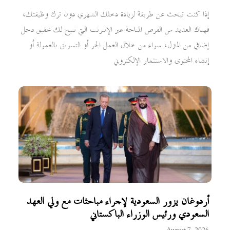
إذا كنت تبحث عن طريقة لزيادة دخلك الشهري دون ترك وظيفتك،
فهناك العديد من الفرص المتاحة عبر الإنترنت التي تتيح لك تحقيق دخل
إضافي من المنزل، سواء من خلال العمل الحر أو التسويق بالعمولة أو
إنشاء المحتوى والاستثمار الإلكتروني
أردوغان يزور السعودية لإجراء مباحثات مع ولي العهد
السعودي ورئيس الوزراء الباكستاني