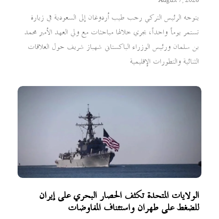
August 7, 2026
يتوجه الرئيس التركي رجب طيب أردوغان إلى السعودية في زيارة
تستمر يوماً واحداً، يجري خلالها مباحثات مع ولي العهد الأمير محمد
بن سلمان ورئيس الوزراء الباكستاني شهباز شريف حول العلاقات
الثنائية والتطورات الإقليمية
الولايات المتحدة تكثف الحصار البحري على إيران
للضغط على طهران واستئناف المفاوضات