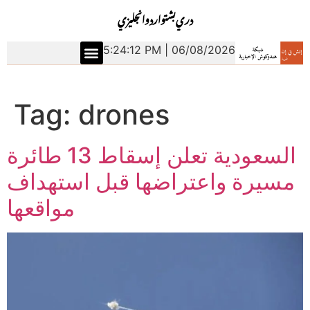
دري
بشتو
اردو
انجليزي
5:24:12 PM | 06/08/2026
Tag:
drones
السعودية تعلن إسقاط 13 طائرة
مسيرة واعتراضها قبل استهداف
مواقعها