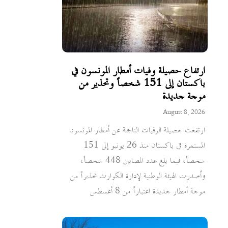
ارتفاع حصيلة وفيات أمطار المونسون في
باكستان إلى 151 شخصاً وتحذير من
موجة جديدة
August 8, 2026
ارتفعت حصيلة الوفيات الناجمة عن أمطار المونسون
المستمرة في باكستان منذ 26 يونيو إلى 151
شخصاً، فيما بلغ عدد المصابين 448 شخصاً،
وأصدرت الهيئة الوطنية لإدارة الكوارث تحذيراً من
موجة أمطار جديدة اعتباراً من 8 أغسطس