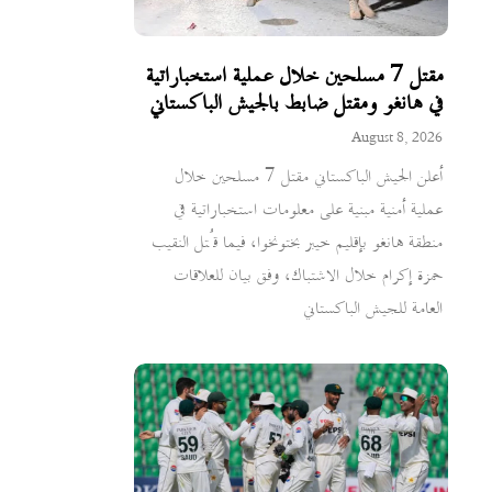
مقتل 7 مسلحين خلال عملية استخباراتية
في هانغو ومقتل ضابط بالجيش الباكستاني
August 8, 2026
أعلن الجيش الباكستاني مقتل 7 مسلحين خلال
عملية أمنية مبنية على معلومات استخباراتية في
منطقة هانغو بإقليم خيبر بختونخوا، فيما قُتل النقيب
حمزة إكرام خلال الاشتباك، وفق بيان للعلاقات
العامة للجيش الباكستاني