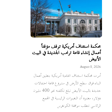
محكمة استئناف أمريكية توقف مؤقتاً
أعمال إنشاء قاعة ترامب الجديدة في البيت
الأبيض
August 8, 2026
أمرت محكمة استئناف اتحادية أمريكية بتعليق أعمال
البناء فوق سطح الأرض في مشروع قاعة احتفالات
جديدة بالبيت الأبيض تبلغ تكلفته نحو 400 مليون
دولار، معتبرة أن التغييرات الرئيسية في المجمع
الرئاسي تتطلب موافقة الكونغرس