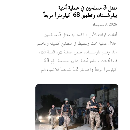
مقتل 3 مسلحين في عملية أمنية
ببلوشستان وتطهير 68 كيلومتراً مربعاً
August 8, 2026
أعلنت قوات الأمن الباكستانية مقتل 3 مسلحين
خلال عملية بحث وتمشيط في منطقتي كمبيلة وعاصم
آباد بإقليم بلوشستان، ضمن عملية «رد الفتنة 3»،
فيما أفادت مصادر أمنية بتطهير مساحة تبلغ 68
كيلومتراً مربعاً واحتجاز 12 شخصاً للاشتباه بهم