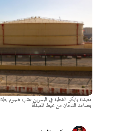
مصفاة بابكو النفطية في البحرين عقب هجوم بطا
بتصاعد الدخان من محيط المصفاة