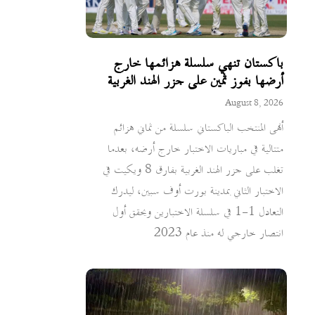
باكستان تنهي سلسلة هزائمها خارج
أرضها بفوز ثمين على جزر الهند الغربية
August 8, 2026
أنهى المنتخب الباكستاني سلسلة من ثماني هزائم
متتالية في مباريات الاختبار خارج أرضه، بعدما
تغلب على جزر الهند الغربية بفارق 8 ويكيت في
الاختبار الثاني بمدينة بورت أوف سبين، ليدرك
التعادل 1-1 في سلسلة الاختبارين ويحقق أول
انتصار خارجي له منذ عام 2023