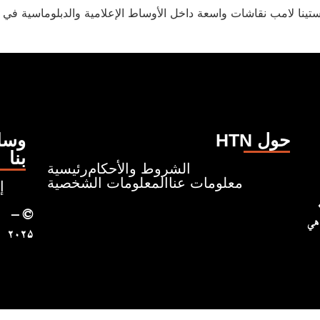
كريستينا لامب نقاشات واسعة داخل الأوساط الإعلامية والدبلوماسية
HTN حول
وسائ
بنا
الشروط والأحكام
رئيسية
معلومات عنا
المعلومات الشخصية
إ
ونروي قصصًا تبدأ من حيث
– ©
 هي
۲۰۲۵