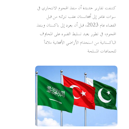
كشفت تقارير جديدة أن منفذ الهجوم الانتحاري في
سوات غادر إلى أفغانستان عقب تبرئته من قبل
القضاء عام 2023، قبل أن يعود إلى باكستان وينفذ
الهجوم، في تطور يعيد تسليط الضوء على المخاوف
الباكستانية من استخدام الأراضي الأفغانية ملاذاً
للجماعات المسلحة