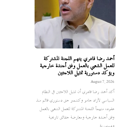
أحمد رضا قادري يتهم اللجنة المشتركة
للعمل الشعبي بالعمل وفق أجندة خارجية
ويؤكد دستورية تمثيل اللاجئين
August 7, 2026
أكد أحمد رضا قادري أن تمثيل اللاجئين في النظام
السياسي لآزاد جامو وكشمير حق دستوري قائم منذ
عقود، متهماً اللجنة المشتركة للعمل الشعبي بالعمل
وفق أجندة خارجية ومعارضة حقائق تاريخية
ودستورية