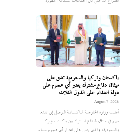
الصراع الداخلي بين الجماعات المسلحة المحظورة
باكستان وتركيا والسعودية تتفق على
ميثاق دفاع مشترك يعتبر أي هجوم على
دولة اعتداءً على الدول الثلاث
August 7, 2026
أعلنت وزارة الخارجية الباكستانية التوصل إلى تقدم
مهم في ميثاق الدفاع المشترك بين باكستان وتركيا
والسعودية، والذي ينص على اعتبار أي هجوم مسلح