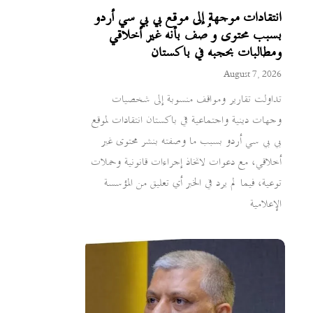
انتقادات موجهة إلى موقع بي بي سي أردو
بسبب محتوى وُصف بأنه غير أخلاقي
ومطالبات بحجبه في باكستان
August 7, 2026
تداولت تقارير ومواقف منسوبة إلى شخصيات
وجهات دينية واجتماعية في باكستان انتقادات لموقع
بي بي سي أردو بسبب ما وصفته بنشر محتوى غير
أخلاقي، مع دعوات لاتخاذ إجراءات قانونية وحملات
توعية، فيما لم يرد في الخبر أي تعليق من المؤسسة
الإعلامية