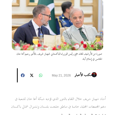
صورة من الأرشيف للقاء جمع رئيس الوزراء الباكستاني شهباز شريف بالأمير رحيم آغا خان
الخامس في إسلام آباد
مكتب الأخبار
May 21, 2026
أشاد شهباز شريف خلال اللقاء بالدور الذي تؤديه شبكة آغا خان للتنمية في
دعم المجتمعات المحلية، خاصة في مناطق جلجت بلتستان وتشترال شمالي باكستان