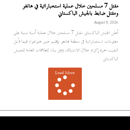
مقتل 7 مسلحين خلال عملية استخباراتية في هانغو
ومقتل ضابط بالجيش الباكستاني
August 8, 2026
أعلن الجيش الباكستاني مقتل 7 مسلحين خلال عملية أمنية مبنية على
معلومات استخباراتية في منطقة هانغو بإقليم خيبر بختونخوا، فيما قُتل
النقيب حمزة إكرام خلال الاشتباك، وفق بيان للعلاقات العامة للجيش
الباكستاني
Load More