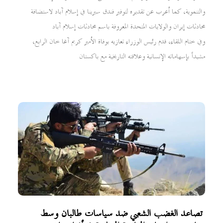
والتنموية، كما أعرب عن تقديره لتوفير فندق سيرينا في إسلام آباد لاستضافة
محادثات إيران والولايات المتحدة المعروفة باسم محادثات إسلام آباد
وفي ختام اللقاء، قدم رئيس الوزراء تعازيه بوفاة الأمير كريم آغا خان الرابع،
مشيداً بإسهاماته الإنسانية وعلاقته التاريخية مع باكستان
تصاعد الغضب الشعبي ضد سياسات طالبان وسط