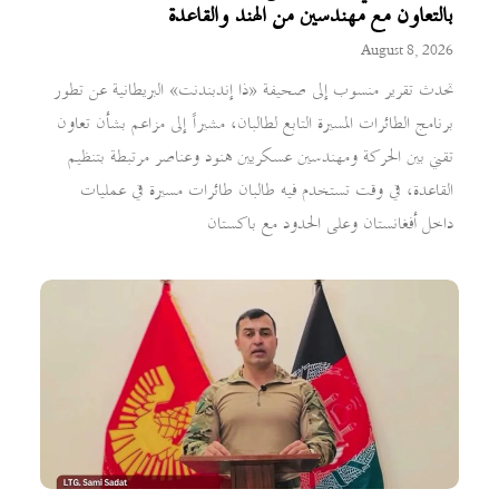
بالتعاون مع مهندسين من الهند والقاعدة
August 8, 2026
تحدث تقرير منسوب إلى صحيفة «ذا إندبندنت» البريطانية عن تطور
برنامج الطائرات المسيرة التابع لطالبان، مشيراً إلى مزاعم بشأن تعاون
تقني بين الحركة ومهندسين عسكريين هنود وعناصر مرتبطة بتنظيم
القاعدة، في وقت تستخدم فيه طالبان طائرات مسيرة في عمليات
داخل أفغانستان وعلى الحدود مع باكستان