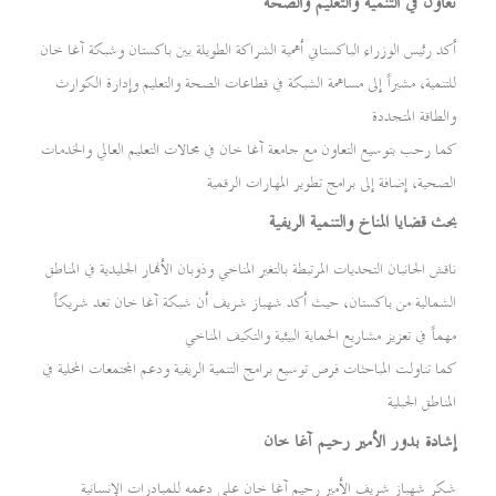
تعاون في التنمية والتعليم والصحة
أكد رئيس الوزراء الباكستاني أهمية الشراكة الطويلة بين باكستان وشبكة آغا خان
للتنمية، مشيراً إلى مساهمة الشبكة في قطاعات الصحة والتعليم وإدارة الكوارث
والطاقة المتجددة
كما رحب بتوسيع التعاون مع جامعة آغا خان في مجالات التعليم العالي والخدمات
الصحية، إضافة إلى برامج تطوير المهارات الرقمية
بحث قضايا المناخ والتنمية الريفية
ناقش الجانبان التحديات المرتبطة بالتغير المناخي وذوبان الأنهار الجليدية في المناطق
الشمالية من باكستان، حيث أكد شهباز شريف أن شبكة آغا خان تعد شريكاً
مهماً في تعزيز مشاريع الحماية البيئية والتكيف المناخي
كما تناولت المباحثات فرص توسيع برامج التنمية الريفية ودعم المجتمعات المحلية في
المناطق الجبلية
إشادة بدور الأمير رحيم آغا خان
شكر شهباز شريف الأمير رحيم آغا خان على دعمه للمبادرات الإنسانية