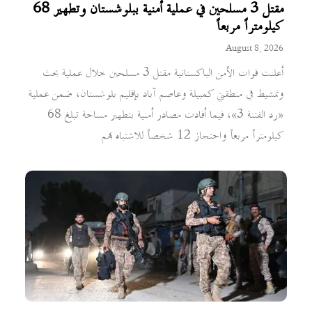
مقتل 3 مسلحين في عملية أمنية ببلوشستان وتطهير 68
كيلومتراً مربعاً
August 8, 2026
أعلنت قوات الأمن الباكستانية مقتل 3 مسلحين خلال عملية بحث
وتمشيط في منطقتي كمبيلة وعاصم آباد بإقليم بلوشستان، ضمن عملية
«رد الفتنة 3»، فيما أفادت مصادر أمنية بتطهير مساحة تبلغ 68
كيلومتراً مربعاً واحتجاز 12 شخصاً للاشتباه بهم