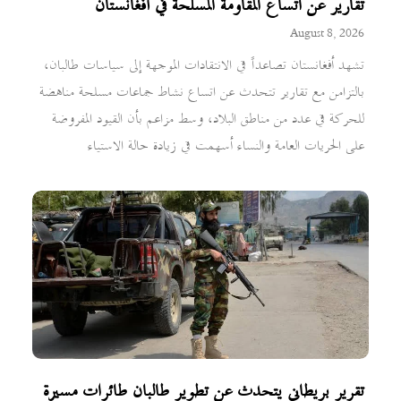
تقارير عن اتساع المقاومة المسلحة في أفغانستان
August 8, 2026
تشهد أفغانستان تصاعداً في الانتقادات الموجهة إلى سياسات طالبان،
بالتزامن مع تقارير تتحدث عن اتساع نشاط جماعات مسلحة مناهضة
للحركة في عدد من مناطق البلاد، وسط مزاعم بأن القيود المفروضة
على الحريات العامة والنساء أسهمت في زيادة حالة الاستياء
تقرير بريطاني يتحدث عن تطوير طالبان طائرات مسيرة