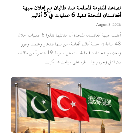
تصاعد المقاومة المسلحة ضد طالبان مع إعلان جبهة
أفغانستان المتحدة تنفيذ 6 عمليات في 5 أقاليم
August 8, 2026
أعلنت جبهة أفغانستان المتحدة أن مقاتليها نفذوا 6 عمليات خلال
48 ساعة في خمسة أقاليم أفغانية، من بينها قندهار وهلمند وغور
وبغلان وبدخشان، فيما تحدثت عن سقوط 19 عنصراً من طالبان
بين قتيل وجريح والسيطرة على موقعين عسكريين