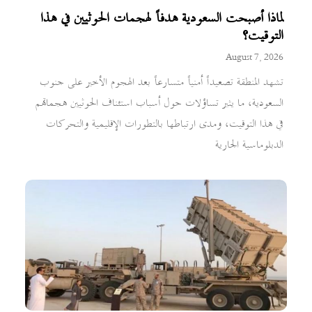
لماذا أصبحت السعودية هدفاً لهجمات الحوثيين في هذا
التوقيت؟
August 7, 2026
تشهد المنطقة تصعيداً أمنياً متسارعاً بعد الهجوم الأخير على جنوب
السعودية، ما يثير تساؤلات حول أسباب استئناف الحوثيين هجماتهم
في هذا التوقيت، ومدى ارتباطها بالتطورات الإقليمية والتحركات
الدبلوماسية الجارية