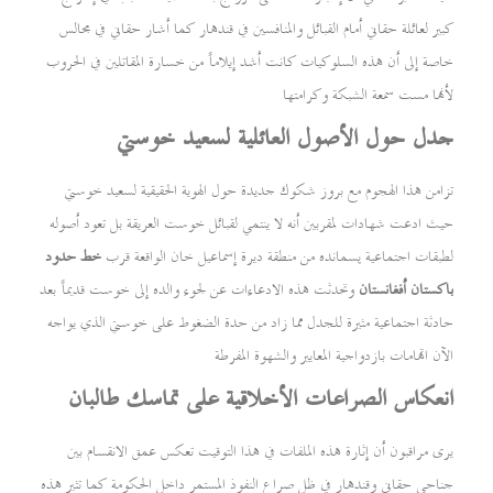
كبير لعائلة حقاني أمام القبائل والمنافسين في قندهار كما أشار حقاني في مجالس
خاصة إلى أن هذه السلوكيات كانت أشد إيلاماً من خسارة المقاتلين في الحروب
لأنها مست سمعة الشبكة وكرامتها
جدل حول الأصول العائلية لسعيد خوستي
تزامن هذا الهجوم مع بروز شكوك جديدة حول الهوية الحقيقية لسعيد خوستي
حيث ادعت شهادات لمقربين أنه لا ينتمي لقبائل خوست العريقة بل تعود أصوله
لطبقات اجتماعية پسمانده من منطقة ديرة إسماعيل خان الواقعة قرب
خط حدود
باكستان أفغانستان
وتحدثت هذه الادعاءات عن لجوء والده إلى خوست قديماً بعد
حادثة اجتماعية مثيرة للجدل مما زاد من حدة الضغوط على خوستي الذي يواجه
الآن اتهامات بازدواجية المعايير والشهوة المفرطة
انعكاس الصراعات الأخلاقية على تماسك طالبان
يرى مراقبون أن إثارة هذه الملفات في هذا التوقيت تعكس عمق الانقسام بين
جناحي حقاني وقندهار في ظل صراع النفوذ المستمر داخل الحكومة كما تثير هذه