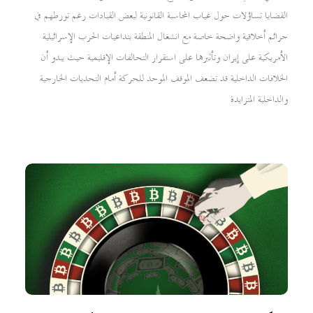
القضايا تساؤلات حول غياب المحاسبة القانونية لبعض القيادات رغم تورطهم في
جرائم أخلاقية واضحة خاصة مع انشغال المنطقة بتداعيات الحرب الإسرائيلية
الأمريكية على إيران وتأثيرها على استقرار التحالفات الإقليمية حيث يبدو أن
الخلافات الداخلية قد تضعف الموقف الموحد للحركة أمام التحديات الخارجية
والداخلية المتزايدة