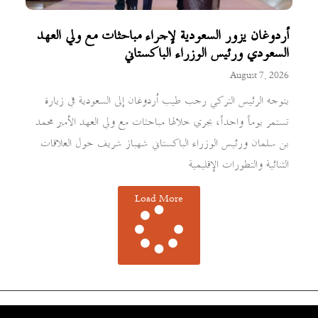
أردوغان يزور السعودية لإجراء مباحثات مع ولي العهد
السعودي ورئيس الوزراء الباكستاني
August 7, 2026
يتوجه الرئيس التركي رجب طيب أردوغان إلى السعودية في زيارة
تستمر يوماً واحداً، يجري خلالها مباحثات مع ولي العهد الأمير محمد
بن سلمان ورئيس الوزراء الباكستاني شهباز شريف حول العلاقات
الثنائية والتطورات الإقليمية
Load More