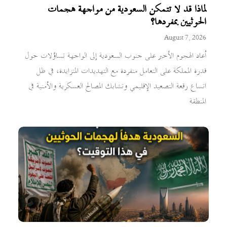
لماذا قد لا تتمكن السعودية من مواجهة هجمات
الحوثيين بمفردها؟
August 7, 2026
أعاد الهجوم الأخير على جنوب السعودية إلى الواجهة تساؤلات حول
قدرة المملكة على التعامل منفردة مع التهديدات المتزايدة، في ظل
اتساع رقعة التصعيد الإقليمي وتشابك المصالح العسكرية والأمنية في
المنطقة