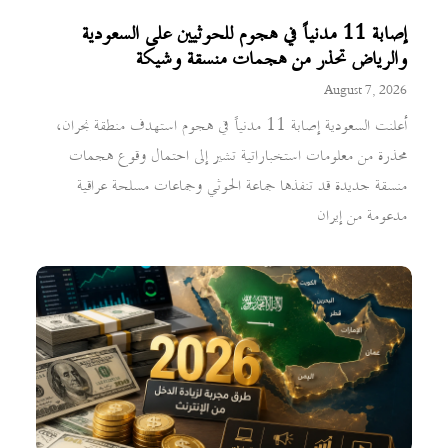
إصابة 11 مدنياً في هجوم للحوثيين على السعودية
والرياض تحذر من هجمات منسقة وشيكة
August 7, 2026
أعلنت السعودية إصابة 11 مدنياً في هجوم استهدف منطقة نجران،
محذرة من معلومات استخباراتية تشير إلى احتمال وقوع هجمات
منسقة جديدة قد تنفذها جماعة الحوثي وجماعات مسلحة عراقية
مدعومة من إيران