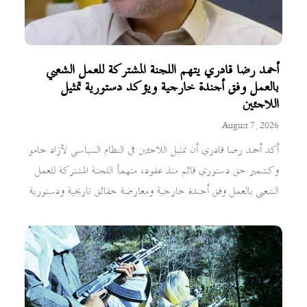
أحمد رضا قادري يتهم اللجنة المشتركة للعمل الشعبي
بالعمل وفق أجندة خارجية ويؤكد دستورية تمثيل
اللاجئين
August 7, 2026
أكد أحمد رضا قادري أن تمثيل اللاجئين في النظام السياسي لآزاد جامو
وكشمير حق دستوري قائم منذ عقود، متهماً اللجنة المشتركة للعمل
الشعبي بالعمل وفق أجندة خارجية ومعارضة حقائق تاريخية ودستورية