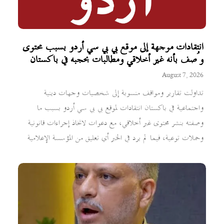
انتقادات موجهة إلى موقع بي بي سي أردو بسبب محتوى
وُصف بأنه غير أخلاقي ومطالبات بحجبه في باكستان
August 7, 2026
تداولت تقارير ومواقف منسوبة إلى شخصيات وجهات دينية
واجتماعية في باكستان انتقادات لموقع بي بي سي أردو بسبب ما
وصفته بنشر محتوى غير أخلاقي، مع دعوات لاتخاذ إجراءات قانونية
وحملات توعية، فيما لم يرد في الخبر أي تعليق من المؤسسة الإعلامية