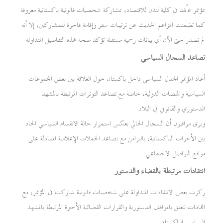
بمؤتمر عُقد في كلية لندن للاقتصاد، بمشاركة شخصيات قانونية باكستانية معروفة
كما تضمنت المزاعم الحديث عن ترتيبات سفر وإقامة فاخرة للمشاركين، إلا أنه
لم تصدر حتى الآن أي بيانات رسمية مستقلة تؤكد صحة هذه التفاصيل المتداولة
تصاعد السجال السياسي
أعاد المؤتمر الجدل السياسي داخل باكستان حول العلاقة بين بعض المجموعات
السياسية والمنصات الدولية، خاصة مع تصاعد التوترات المرتبطة بالمشهد
الدستوري والقانوني في البلاد
ويرى مراقبون أن السجال الحالي يعكس استمرار حالة الانقسام السياسي الحاد
بين الأحزاب الباكستانية، بالتزامن مع تصاعد الحملات الإعلامية المتبادلة على
مواقع التواصل الاجتماعي
انتقادات مرتبطة بالقضاء والدستور
ركزت بعض الانتقادات المتداولة على شخصيات قانونية شاركت في المؤتمر، مع
اتهامات تتعلق بالمواقف الدستورية والقرارات القضائية الأخيرة المرتبطة بالمشهد
السياسي الباكستاني