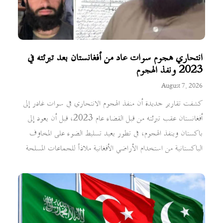
انتحاري هجوم سوات عاد من أفغانستان بعد تبرئته في
2023 ونفذ الهجوم
August 7, 2026
كشفت تقارير جديدة أن منفذ الهجوم الانتحاري في سوات غادر إلى
أفغانستان عقب تبرئته من قبل القضاء عام 2023، قبل أن يعود إلى
باكستان وينفذ الهجوم، في تطور يعيد تسليط الضوء على المخاوف
الباكستانية من استخدام الأراضي الأفغانية ملاذاً للجماعات المسلحة