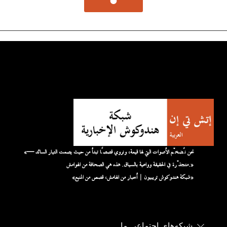
«نحن نُضخّم الأصوات التي لها قيمة، ونروي قصصًا تبدأ من حيث يصمت التيار السائد —
متجذّرة في الحقيقة وواعية بالسياق. هذه هي الصحافة من الهوامش.»
«شبكة هندوكوش تريبيون | أخبار من الهامش، قصص من المنبع»
شبکه‌های اجتماعی ما