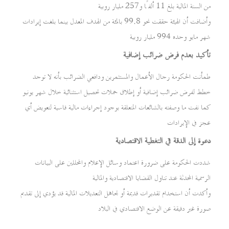
من السنة المالية بلغ 11 ألفًا و257 مليار روبية
وأضافت أن الهيئة حققت نحو 99.8 بالمئة من الهدف المعدل بينما بلغت إيرادات
شهر مايو وحده 994 مليار روبية
تأكيد بعدم فرض ضرائب إضافية
طمأنت الحكومة رجال الأعمال والمستثمرين ودافعي الضرائب بأنه لا توجد
خطط لفرض ضرائب إضافية أو إطلاق حملات تحصيل استثنائية خلال شهر يونيو
كما نفت ما وصفته بالشائعات المتعلقة بوجود إجراءات مالية قاسية لتعويض أي
عجز في الإيرادات
دعوة إلى الدقة في التغطية الاقتصادية
شددت الحكومة على ضرورة اعتماد وسائل الإعلام والمحللين على البيانات
الرسمية المحدثة عند تناول القضايا الاقتصادية والمالية
وأكدت أن استخدام تقديرات قديمة أو تجاهل التعديلات المالية قد يؤدي إلى تقديم
صورة غير دقيقة عن الوضع الاقتصادي في البلاد