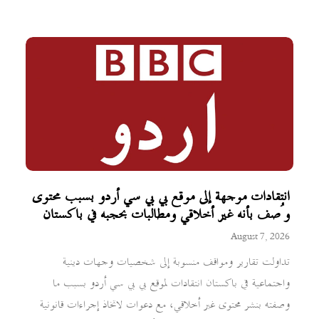
انتقادات موجهة إلى موقع بي بي سي أردو بسبب محتوى
وُصف بأنه غير أخلاقي ومطالبات بحجبه في باكستان
August 7, 2026
تداولت تقارير ومواقف منسوبة إلى شخصيات وجهات دينية
واجتماعية في باكستان انتقادات لموقع بي بي سي أردو بسبب ما
وصفته بنشر محتوى غير أخلاقي، مع دعوات لاتخاذ إجراءات قانونية