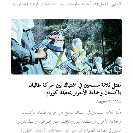
الشعبي بالعمل وفق أجندة خارجية ومعارضة حقائق تاريخية ودستورية
مقتل ثلاثة مسلحين في اشتباك بين حركة طالبان
باكستان وجماعة الأحرار بمنطقة كورام
August 7, 2026
قُتل ثلاثة مسلحين في اشتباك مسلح بين حركة طالبان باكستان
وجماعة الأحرار في منطقة كورام بإقليم خيبر بختونخوا، وسط تقارير
تشير إلى تصاعد الصراع الداخلي بين الجماعات المسلحة المحظورة