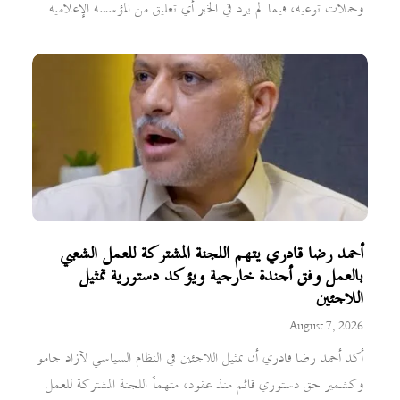
وحملات توعية، فيما لم يرد في الخبر أي تعليق من المؤسسة الإعلامية
أحمد رضا قادري يتهم اللجنة المشتركة للعمل الشعبي
بالعمل وفق أجندة خارجية ويؤكد دستورية تمثيل
اللاجئين
August 7, 2026
أكد أحمد رضا قادري أن تمثيل اللاجئين في النظام السياسي لآزاد جامو
وكشمير حق دستوري قائم منذ عقود، متهماً اللجنة المشتركة للعمل