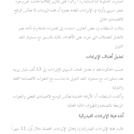
أصدرت الحكومة الباكستانية ردًا رسميًا على تقارير إعلامية تحدثت عن وجود
عجز ضريبي وأزمة في الإيرادات العامة معتبرة أن هذه الروايات لا تعكس الواقع
الاقتصادي الحالي
وقالت السلطات إن بعض التقارير استندت إلى تقديرات قديمة ولم تأخذ بعين
الاعتبار التعديلات التي جرت على الأهداف المالية بالتنسيق مع صندوق النقد
الدولي
تعديل أهداف الإيرادات
بحسب الحكومة فقد تم تعديل الهدف السنوي للإيرادات إلى 13 ألف مليار روبية
بعد مشاورات مع صندوق النقد الدولي بما يتناسب مع المتغيرات الاقتصادية المحلية
والدولية
وأكدت السلطات أن الأرقام الجديدة تعكس الوضع الاقتصادي الفعلي والتغيرات
المرتبطة بالتضخم والظروف المالية العالمية
أداء هيئة الإيرادات الفيدرالية
قالت هيئة الإيرادات الفيدرالية إن إجمالي الإيرادات المحصلة خلال أول 11 شهرًا