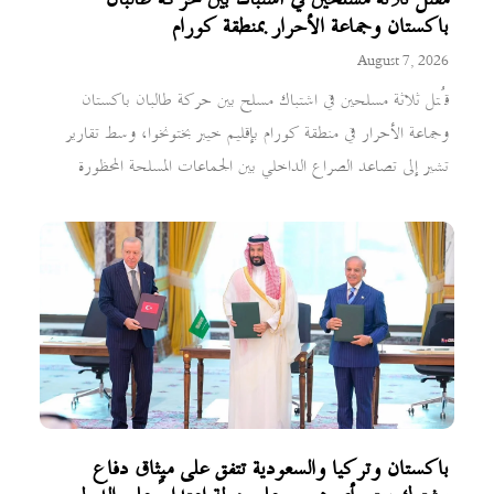
مقتل ثلاثة مسلحين في اشتباك بين حركة طالبان
باكستان وجماعة الأحرار بمنطقة كورام
August 7, 2026
قُتل ثلاثة مسلحين في اشتباك مسلح بين حركة طالبان باكستان
وجماعة الأحرار في منطقة كورام بإقليم خيبر بختونخوا، وسط تقارير
تشير إلى تصاعد الصراع الداخلي بين الجماعات المسلحة المحظورة
باكستان وتركيا والسعودية تتفق على ميثاق دفاع