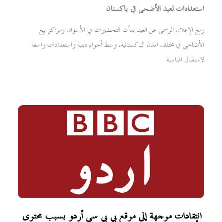
استعدادات لعيد الأضحى في باكستان
ومع الإعلان الرسمي عن العيد بدأت التحضيرات في الأسواق ومراكز بيع
الأضاحي في مختلف المدن الباكستانية، وسط أجواء دينية واستعدادات واسعة
لاستقبال المناسبة
انتقادات موجهة إلى موقع بي بي سي أردو بسبب محتوى