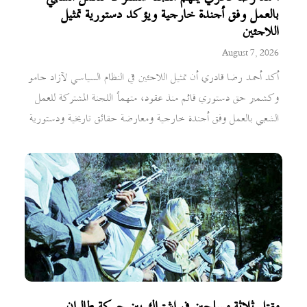
بالعمل وفق أجندة خارجية ويؤكد دستورية تمثيل
اللاجئين
August 7, 2026
أكد أحمد رضا قادري أن تمثيل اللاجئين في النظام السياسي لآزاد جامو
وكشمير حق دستوري قائم منذ عقود، متهماً اللجنة المشتركة للعمل
الشعبي بالعمل وفق أجندة خارجية ومعارضة حقائق تاريخية ودستورية