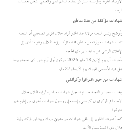
الأرصاد الجوية ومؤسسة سباركو لتقديم الدعم الفني والعلمي المتعلق بعمليات
الرصد
شهادات مؤكدة من عدة مناطق
وأوضح رئيس اللجنة مولانا عبد الخبير آزاد خلال المؤتمر الصحفي أن اللجنة
تلقت شهادات موثوقة من مناطق مختلفة تؤكد رؤية الهلال، وهو ما أدى إلى
الإعلان الرسمي عن بداية شهر ذي الحجة
وأضاف أن يوم الإثنين 18 مايو 2026 سيكون أول أيام شهر ذي الحجة، بينما
يحل عيد الأضحى المبارك يوم الأربعاء 27 مايو
شهادات من خيبر بختونخوا وكراتشي
وبحسب مصادر اللجنة فقد تم تسجيل شهادات مباشرة لرؤية الهلال خلال
الاجتماع المركزي في كراتشي، إضافة إلى وصول شهادات أخرى من إقليم خيبر
بختونخوا
كما أشارت التقارير إلى تلقي شهادات من مدينتي مردان وبيشاور تؤكد رؤية
هلال ذي الحجة مساء الأحد