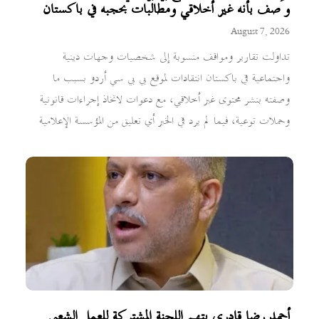
وُصف بأنه غير أخلاقي ومطالبات بحجبه في باكستان
August 7, 2026
تداولت تقارير ومواقف منسوبة إلى شخصيات وجهات دينية
واجتماعية في باكستان انتقادات لموقع بي بي سي أردو بسبب ما
وصفته بنشر محتوى غير أخلاقي، مع دعوات لاتخاذ إجراءات قانونية
وحملات توعية، فيما لم يرد في الخبر أي تعليق من المؤسسة الإعلامية
أحمد رضا قادري يتهم اللجنة المشتركة للعمل الشعبي