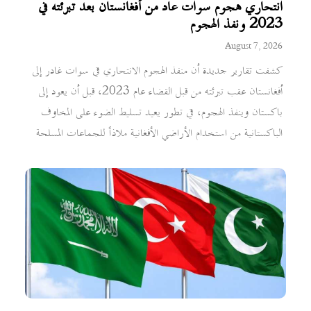
انتحاري هجوم سوات عاد من أفغانستان بعد تبرئته في
2023 ونفذ الهجوم
August 7, 2026
كشفت تقارير جديدة أن منفذ الهجوم الانتحاري في سوات غادر إلى
أفغانستان عقب تبرئته من قبل القضاء عام 2023، قبل أن يعود إلى
باكستان وينفذ الهجوم، في تطور يعيد تسليط الضوء على المخاوف
الباكستانية من استخدام الأراضي الأفغانية ملاذاً للجماعات المسلحة