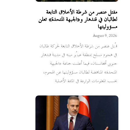
مقتل عنصر من شرطة الأخلاق التابعة
لطالبان في قندهار و«الجبهة المتحدة» تعلن
مسؤوليتها
August 9, 2026
قُتل عنصر من شرطة الأخلاق التابعة لحركة طالبان
في هجوم مسلح بمنطقة عينُو مينه في مدينة قندهار
جنوبي أفغانستان، فيما أعلنت جماعة «الجبهة
المتحدة» المناهضة لطالبان مسؤوليتها عن الهجوم،
بحسب المعلومات الواردة في المادة الأصلية