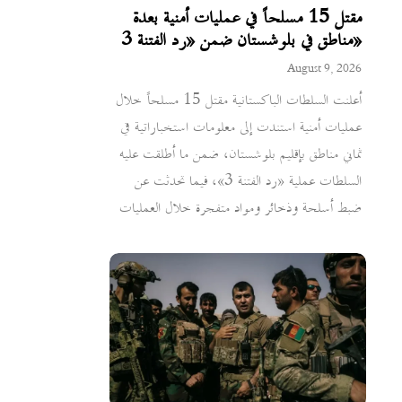
مقتل 15 مسلحاً في عمليات أمنية بعدة
مناطق في بلوشستان ضمن «رد الفتنة 3»
August 9, 2026
أعلنت السلطات الباكستانية مقتل 15 مسلحاً خلال
عمليات أمنية استندت إلى معلومات استخباراتية في
ثماني مناطق بإقليم بلوشستان، ضمن ما أطلقت عليه
السلطات عملية «رد الفتنة 3»، فيما تحدثت عن
ضبط أسلحة وذخائر ومواد متفجرة خلال العمليات