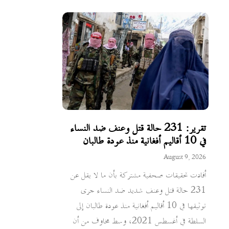
تقرير: 231 حالة قتل وعنف ضد النساء
في 10 أقاليم أفغانية منذ عودة طالبان
August 9, 2026
أفادت تحقيقات صحفية مشتركة بأن ما لا يقل عن
231 حالة قتل وعنف شديد ضد النساء جرى
توثيقها في 10 أقاليم أفغانية منذ عودة طالبان إلى
السلطة في أغسطس 2021، وسط مخاوف من أن