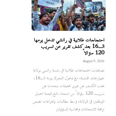
احتجاجات طلابية في رانشي تدخل يومها
الـ16 بعد كشف تقرير عن تسريب
120 سؤالاً
August 9, 2026
تصاعدت احتجاجات طلابية في مدينة رانشي بولاية
جهارخاند الهندية، مع دخول التحرك يومه الـ16،
عقب الكشف عن تقرير تحقيقات يتحدث عن
تسريب 120 سؤالاً من امتحان تابع للجنة اختيار
الموظفين في الولاية، وسط مطالبات بإجراءات تضمن
نزاهة الامتحانات ومحاسبة المسؤولين