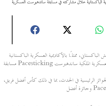
ة الباكستانية خلال مشاركته في مسابقة ساندهيرست العسكرية
اكستاني، ممثلًا بالأكاديمية العسكرية الباكستانية (PMA)، بالمركز الأول في
مسابقة Pacesticking الدولية 2026 التي أقيمت في الأكاديمية العسكرية الملكية ساندهيرست
جوائز الرئيسية في الحدث، بما في ذلك كأس أفضل فريق،