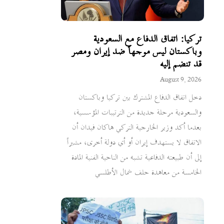
تركيا: اتفاق الدفاع مع السعودية
وباكستان ليس موجهاً ضد إيران ومصر
قد تنضم إليه
August 9, 2026
دخل اتفاق الدفاع المشترك بين تركيا وباكستان
والسعودية مرحلة جديدة من الترتيبات المؤسسية،
بعدما أكد وزير الخارجية التركي هاكان فيدان أن
الاتفاق لا يستهدف إيران أو أي دولة أخرى، مشيراً
إلى أن طبيعته الدفاعية تشبه من الناحية الفنية المادة
الخامسة من معاهدة حلف شمال الأطلسي