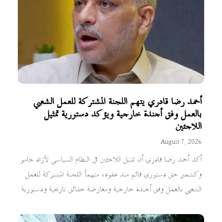
أحمد رضا قادري يتهم اللجنة المشتركة للعمل الشعبي
بالعمل وفق أجندة خارجية ويؤكد دستورية تمثيل
اللاجئين
August 7, 2026
أكد أحمد رضا قادري أن تمثيل اللاجئين في النظام السياسي لآزاد جامو
وكشمير حق دستوري قائم منذ عقود، متهماً اللجنة المشتركة للعمل
الشعبي بالعمل وفق أجندة خارجية ومعارضة حقائق تاريخية ودستورية