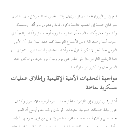
قدم رئيس الوزراء محمد شهباز شریف وقائد الجيش الفيلد مارشل سید عاصم
منير تهاني مخلصة إلى الشعب بمناسبة ذكرى ثمانية وعشرين مايو ألف وتسعمائة
وثمانية وتسعين وأكدت القيادة أن القدرات النووية أوجدت توازنًا استراتيجيًا في
جنوب آسيا وحمت البلاد من الأطماع التوسعية كما شدد البيان على أن الأمن
القومي خط أحمر لا يمكن التنازل عنه وأشاد بالعلماء والقادة الذين ساهموا في بناء
هذا البرنامج التاريخي مثل ذو الفقار علي بوتو وميان نواز شريف والدكتور عبد
القدير خان والدكتور ثمر مبارك مند
مواجهة التحديات الأمنية الإقليمية وإطلاق عمليات
عسكرية حاسمة
أشار رئيس الوزراء إلى المؤامرات الخارجية المستمرة لزعزعة الاستقرار وكشف
عن إحباط مخططات هجومية استهدفت المواطنين والمساجد وأوضح أن العدو
يعتمد على وكلاء لتنفيذ عمليات تخريبية بدعم وتسهيل من قوى جارة في المنطقة
وأعلن شهباز شريف عن إطلاق عملية غضب للحق العسكرية الرامية إلى اجتثاث