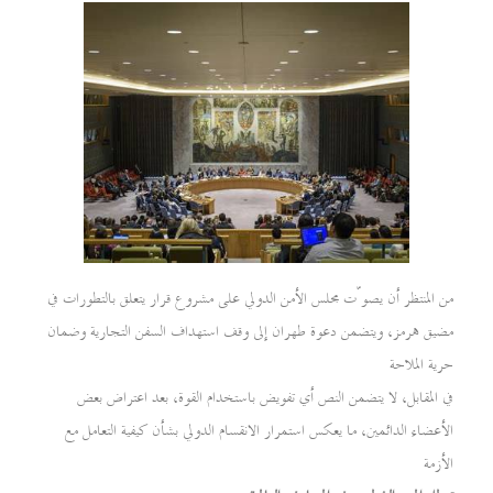
من المنتظر أن يصوّت مجلس الأمن الدولي على مشروع قرار يتعلق بالتطورات في
مضيق هرمز، ويتضمن دعوة طهران إلى وقف استهداف السفن التجارية وضمان
حرية الملاحة
في المقابل، لا يتضمن النص أي تفويض باستخدام القوة، بعد اعتراض بعض
الأعضاء الدائمين، ما يعكس استمرار الانقسام الدولي بشأن كيفية التعامل مع
الأزمة