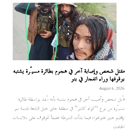
مقتل شخص وإصابة آخر في هجوم بطائرة مسيّرة يشتبه
بوقوفها وراء انفجار في بنو
August 6, 2026
قُتل شخص وأصيب آخر في هجوم يشتبه بأنه نُفذ بواسطة طائرة
مسيّرة من نوع “كواد كابتر” في منطقة جاني خيل التابعة لمدينة بنو
بإقليم خيبر بختونخوا، فيما بدأت الشرطة تحقيقاً للوقوف على ملابسات
الحادث