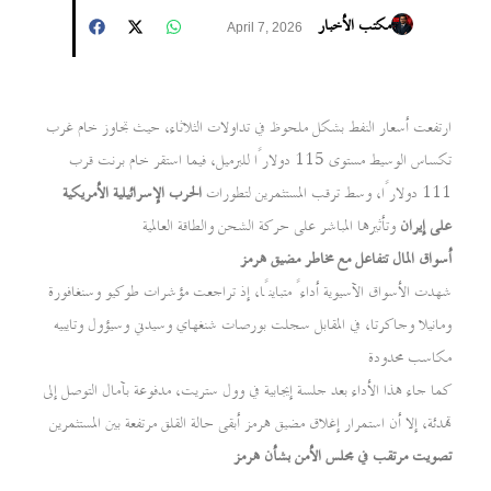
مكتب الأخبار
April 7, 2026
ارتفعت أسعار النفط بشكل ملحوظ في تداولات الثلاثاء، حيث تجاوز خام غرب
تكساس الوسيط مستوى 115 دولارًا للبرميل، فيما استقر خام برنت قرب
111 دولارًا، وسط ترقب المستثمرين لتطورات
الحرب الإسرائيلية الأمريكية
على إيران
وتأثيرها المباشر على حركة الشحن والطاقة العالمية
أسواق المال تتفاعل مع مخاطر مضيق هرمز
شهدت الأسواق الآسيوية أداءً متباينًا، إذ تراجعت مؤشرات طوكيو وسنغافورة
ومانيلا وجاكرتا، في المقابل سجلت بورصات شنغهاي وسيدني وسيؤول وتايبيه
مكاسب محدودة
كما جاء هذا الأداء بعد جلسة إيجابية في وول ستريت، مدفوعة بآمال التوصل إلى
تهدئة، إلا أن استمرار إغلاق مضيق هرمز أبقى حالة القلق مرتفعة بين المستثمرين
تصويت مرتقب في مجلس الأمن بشأن هرمز