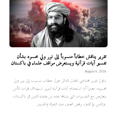
تقرير يناقش خطاباً منسوباً إلى نور ولي محسود بشأن
تفسير آيات قرآنية ويستعرض مواقف علماء في باكستان
August 6, 2026
تناول تقرير افتتاحي الجدل الدائر حول خطاب منسوب إلى نور ولي
محسود، معتبراً أن استخدام آيات قرآنية لتبرير استهداف قوات الأمن
يتعارض مع التفسيرات التي يتبناها عدد من علماء الدين في باكستان،
والذين يؤكدون رفض العنف ضد الدولة والمدنيين.