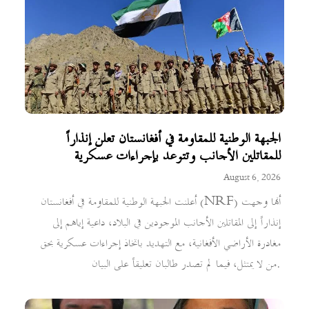
الجبهة الوطنية للمقاومة في أفغانستان تعلن إنذاراً
للمقاتلين الأجانب وتتوعد بإجراءات عسكرية
August 6, 2026
أعلنت الجبهة الوطنية للمقاومة في أفغانستان (NRF) أنها وجهت
إنذاراً إلى المقاتلين الأجانب الموجودين في البلاد، داعية إياهم إلى
مغادرة الأراضي الأفغانية، مع التهديد باتخاذ إجراءات عسكرية بحق
من لا يمتثل، فيما لم تصدر طالبان تعليقاً على البيان.