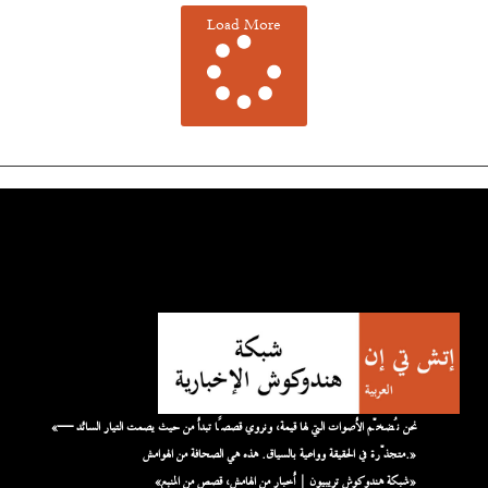
Load More
«نحن نُضخّم الأصوات التي لها قيمة، ونروي قصصًا تبدأ من حيث يصمت التيار السائد —
متجذّرة في الحقيقة وواعية بالسياق. هذه هي الصحافة من الهوامش.»
«شبكة هندوكوش تريبيون | أخبار من الهامش، قصص من المنبع»