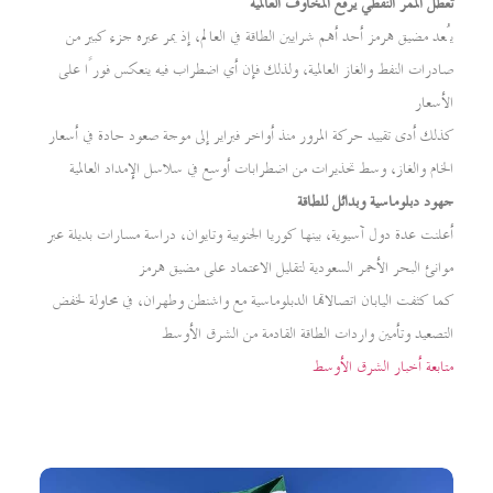
تعطل الممر النفطي يرفع المخاوف العالمية
يُعد مضيق هرمز أحد أهم شرايين الطاقة في العالم، إذ يمر عبره جزء كبير من
صادرات النفط والغاز العالمية، ولذلك فإن أي اضطراب فيه ينعكس فورًا على
الأسعار
كذلك أدى تقييد حركة المرور منذ أواخر فبراير إلى موجة صعود حادة في أسعار
الخام والغاز، وسط تحذيرات من اضطرابات أوسع في سلاسل الإمداد العالمية
جهود دبلوماسية وبدائل للطاقة
أعلنت عدة دول آسيوية، بينها كوريا الجنوبية وتايوان، دراسة مسارات بديلة عبر
موانئ البحر الأحمر السعودية لتقليل الاعتماد على مضيق هرمز
كما كثفت اليابان اتصالاتها الدبلوماسية مع واشنطن وطهران، في محاولة لخفض
التصعيد وتأمين واردات الطاقة القادمة من الشرق الأوسط
متابعة أخبار الشرق الأوسط