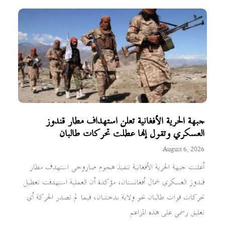
جبهة الحرية الأفغانية تعلن استهداف مطار قندوز
العسكري وتقول إنها عطلت تحركات طالبان
August 6, 2026
أعلنت جبهة الحرية الأفغانية تنفيذ هجوم صاروخي استهدف مطار
قندوز العسكري شمال أفغانستان، مؤكدة أن العملية استهدفت تعطيل
تحركات قوات طالبان نحو ولاية بدخشان، فيما لم تصدر الحركة أي
تعليق رسمي على هذه المزاعم