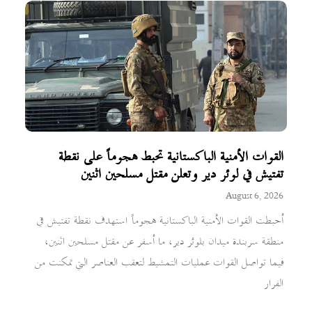
القوات الأمنية الباكستانية تحبط هجوماً على نقطة
تفتيش في لوئر دير وتعلن مقتل مسلحين اثنين
August 6, 2026
أحبطت القوات الأمنية الباكستانية هجوماً استهدف نقطة تفتيش في
منطقة سربندة ميدان بلوئر دير، ما أسفر عن مقتل مسلحين اثنين،
فيما تواصل القوات عمليات التمشيط لتعقب العناصر التي تمكنت من
الفرار