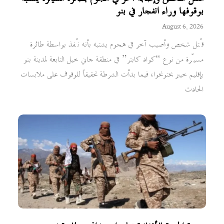
بوقوفها وراء انفجار في بنو
August 6, 2026
قُتل شخص وأصيب آخر في هجوم يشتبه بأنه نُفذ بواسطة طائرة
مسيّرة من نوع “كواد كابتر” في منطقة جاني خيل التابعة لمدينة بنو
بإقليم خيبر بختونخوا، فيما بدأت الشرطة تحقيقاً للوقوف على ملابسات
الحادث