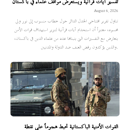
تفسير آيات قرآنية ويستعرض مواقف علماء في باكستان
August 6, 2026
تناول تقرير افتتاحي الجدل الدائر حول خطاب منسوب إلى نور ولي
محسود، معتبراً أن استخدام آيات قرآنية لتبرير استهداف قوات الأمن
يتعارض مع التفسيرات التي يتبناها عدد من علماء الدين في باكستان،
والذين يؤكدون رفض العنف ضد الدولة والمدنيين.
القوات الأمنية الباكستانية تحبط هجوماً على نقطة