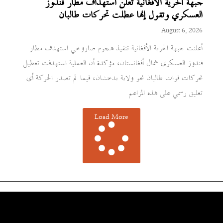
جبهة الحرية الأفغانية تعلن استهداف مطار قندوز
العسكري وتقول إنها عطلت تحركات طالبان
August 6, 2026
أعلنت جبهة الحرية الأفغانية تنفيذ هجوم صاروخي استهدف مطار
قندوز العسكري شمال أفغانستان، مؤكدة أن العملية استهدفت تعطيل
تحركات قوات طالبان نحو ولاية بدخشان، فيما لم تصدر الحركة أي
تعليق رسمي على هذه المزاعم
Load More