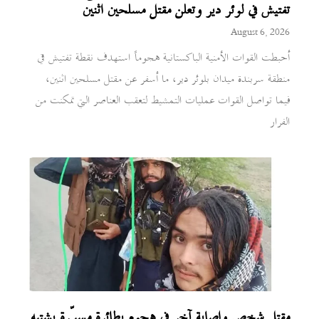
تفتيش في لوئر دير وتعلن مقتل مسلحين اثنين
August 6, 2026
أحبطت القوات الأمنية الباكستانية هجوماً استهدف نقطة تفتيش في
منطقة سربندة ميدان بلوئر دير، ما أسفر عن مقتل مسلحين اثنين،
فيما تواصل القوات عمليات التمشيط لتعقب العناصر التي تمكنت من
الفرار
مقتل شخص وإصابة آخر في هجوم بطائرة مسيّرة يشتبه