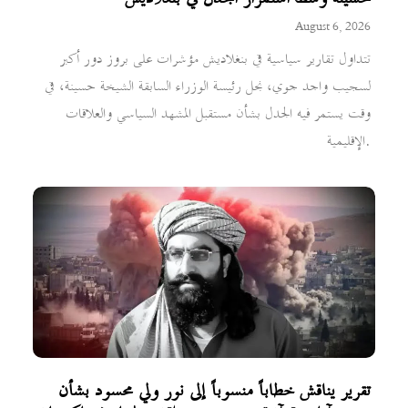
August 6, 2026
تتداول تقارير سياسية في بنغلاديش مؤشرات على بروز دور أكبر
لسجيب واجد جوي، نجل رئيسة الوزراء السابقة الشيخة حسينة، في
وقت يستمر فيه الجدل بشأن مستقبل المشهد السياسي والعلاقات
الإقليمية.
تقرير يناقش خطاباً منسوباً إلى نور ولي محسود بشأن