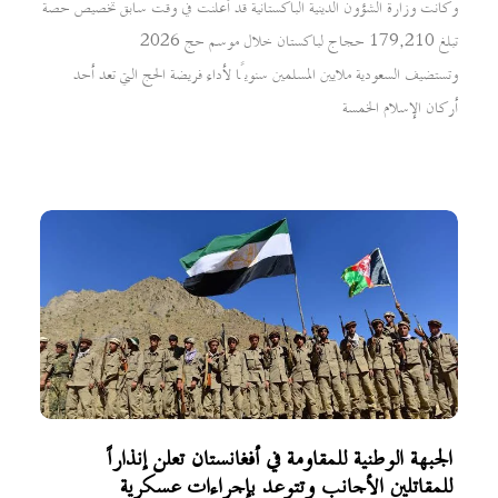
وكانت وزارة الشؤون الدينية الباكستانية قد أعلنت في وقت سابق تخصيص حصة
تبلغ 179,210 حجاج لباكستان خلال موسم حج 2026
وتستضيف السعودية ملايين المسلمين سنويًا لأداء فريضة الحج التي تعد أحد
أركان الإسلام الخمسة
الجبهة الوطنية للمقاومة في أفغانستان تعلن إنذاراً
للمقاتلين الأجانب وتتوعد بإجراءات عسكرية