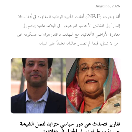
August 6, 2026
أعلنت الجبهة الوطنية للمقاومة في أفغانستان (NRF) أنها وجهت
إنذاراً إلى المقاتلين الأجانب الموجودين في البلاد، داعية إياهم إلى
مغادرة الأراضي الأفغانية، مع التهديد باتخاذ إجراءات عسكرية بحق
من لا يمتثل، فيما لم تصدر طالبان تعليقاً على البيان.
تقارير تتحدث عن دور سياسي متزايد لنجل الشيخة
حسينة وسط استمرار الجدل في بنغلاديش