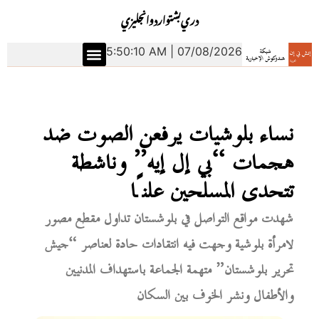
دري
بشتو
اردو
انجليزي
5:50:11 AM | 07/08/2026
نساء بلوشيات يرفعن الصوت ضد
هجمات “بي إل إيه” وناشطة
تتحدى المسلحين علنًا
شهدت مواقع التواصل في بلوشستان تداول مقطع مصور
لامرأة بلوشية وجهت فيه انتقادات حادة لعناصر “جيش
تحرير بلوشستان” متهمة الجماعة باستهداف المدنيين
والأطفال ونشر الخوف بين السكان