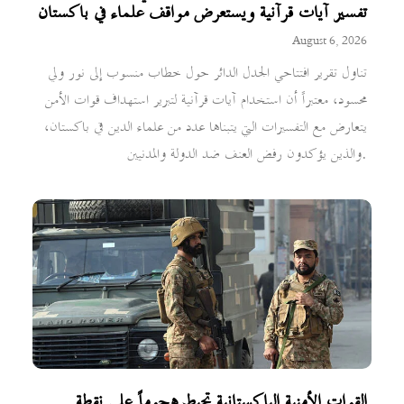
تفسير آيات قرآنية ويستعرض مواقف علماء في باكستان
August 6, 2026
تناول تقرير افتتاحي الجدل الدائر حول خطاب منسوب إلى نور ولي
محسود، معتبراً أن استخدام آيات قرآنية لتبرير استهداف قوات الأمن
يتعارض مع التفسيرات التي يتبناها عدد من علماء الدين في باكستان،
والذين يؤكدون رفض العنف ضد الدولة والمدنيين.
القوات الأمنية الباكستانية تحبط هجوماً على نقطة