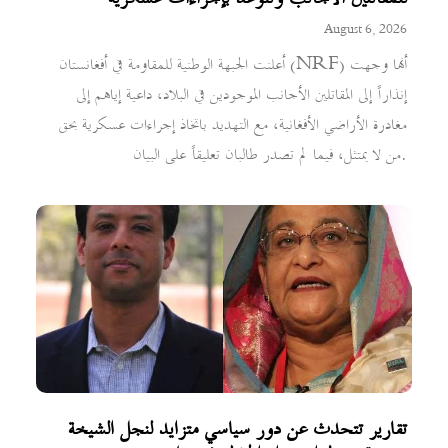
August 6, 2026
أعلنت الجبهة الوطنية للمقاومة في أفغانستان (NRF) أنها وجهت
إنذاراً إلى المقاتلين الأجانب الموجودين في البلاد، داعية إياهم إلى
مغادرة الأراضي الأفغانية، مع التهديد باتخاذ إجراءات عسكرية بحق
من لا يمتثل، فيما لم تصدر طالبان تعليقاً على البيان.
تقارير تتحدث عن دور سياسي متزايد لنجل الشيخة