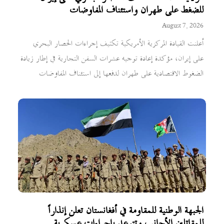
للضغط على طهران واستئناف المفاوضات
August 7, 2026
أعلنت القيادة المركزية الأمريكية تكثيف إجراءات الحصار البحري
على إيران، مؤكدة إعادة توجيه عشرات السفن التجارية في إطار زيادة
الضغوط الاقتصادية على طهران لدفعها إلى استئناف المفاوضات
الجبهة الوطنية للمقاومة في أفغانستان تعلن إنذاراً
للمقاتلين الأجانب وتتوعد بإجراءات عسكرية