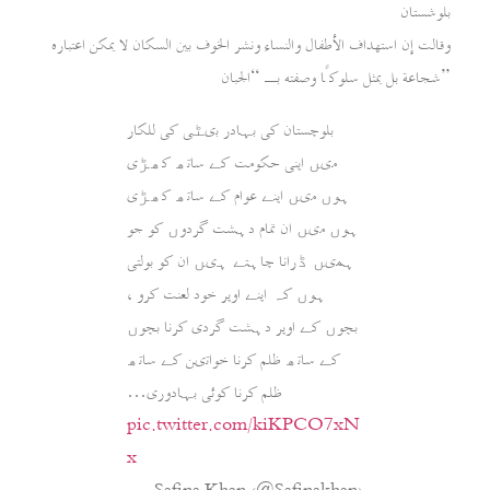
بلوشستان
وقالت إن استهداف الأطفال والنساء ونشر الخوف بين السكان لا يمكن اعتباره
شجاعة بل يمثل سلوكًا وصفته بـ “الجبان”
بلوچستان کی بہادر بیٹی کی للکار
میں اپنی حکومت کے ساتھ کھڑی
ہوں میں اپنے عوام کے ساتھ کھڑی
ہوں میں ان تمام دہشت گردوں کو جو
ہمیں ڈرانا چاہتے ہیں ان کو بولتی
ہوں کہ اپنے اوپر خود لعنت کرو ،
بچوں کے اوپر دہشت گردی کرنا بچوں
کے ساتھ ظلم کرنا خواتین کے ساتھ
ظلم کرنا کوئی بہادوری…
pic.twitter.com/kiKPCO7xN
x