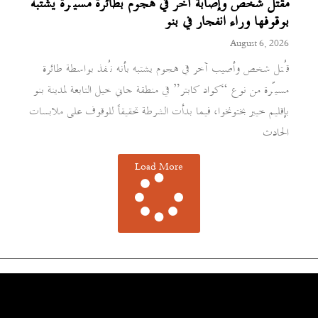
مقتل شخص وإصابة آخر في هجوم بطائرة مسيّرة يشتبه
بوقوفها وراء انفجار في بنو
August 6, 2026
قُتل شخص وأصيب آخر في هجوم يشتبه بأنه نُفذ بواسطة طائرة
مسيّرة من نوع “كواد كابتر” في منطقة جاني خيل التابعة لمدينة بنو
بإقليم خيبر بختونخوا، فيما بدأت الشرطة تحقيقاً للوقوف على ملابسات
الحادث
Load More