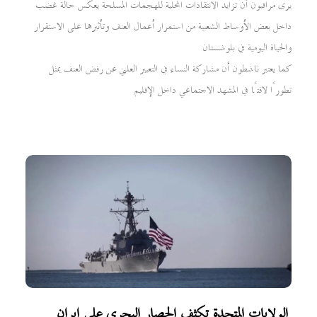
يرى مراقبون أن تزايد الانتقادات المحلية للهجمات المسلحة يعكس حالة غضب
داخل بعض الأوساط الشعبية من استمرار أعمال العنف وتأثيرها على الاستقرار
والحياة اليومية في بلوشستان
كما يعتبر ناشطون أن مشاركة النساء في التعبير العلني عن رفض العنف يمثل
تطورًا لافتًا في المشهد الاجتماعي داخل الإقليم
الولايات المتحدة تكثف الحصار البحري على إيران