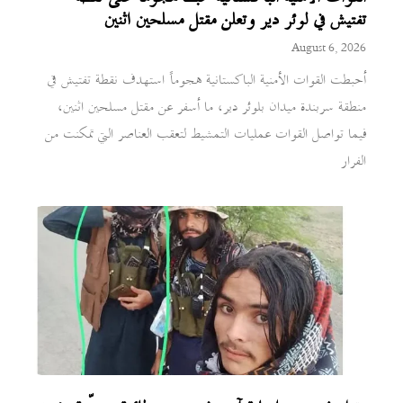
تفتيش في لوئر دير وتعلن مقتل مسلحين اثنين
August 6, 2026
أحبطت القوات الأمنية الباكستانية هجوماً استهدف نقطة تفتيش في
منطقة سربندة ميدان بلوئر دير، ما أسفر عن مقتل مسلحين اثنين،
فيما تواصل القوات عمليات التمشيط لتعقب العناصر التي تمكنت من
الفرار