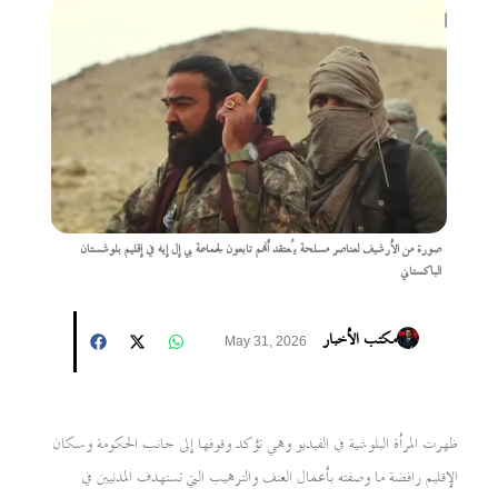
صورة من الأرشيف لعناصر مسلحة يُعتقد أنهم تابعون لجماعة بي إل إيه في إقليم بلوشستان
الباكستاني
مكتب الأخبار
May 31, 2026
ظهرت المرأة البلوشية في الفيديو وهي تؤكد وقوفها إلى جانب الحكومة وسكان
الإقليم رافضة ما وصفته بأعمال العنف والترهيب التي تستهدف المدنيين في