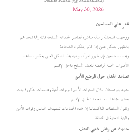
— Safina Khan (@Safinakhan)
May 30, 2026
تحدٍ علني للمسلحين
ووجهت المتحدثة رسالة مباشرة لعناصر الجماعة المسلحة قائلة إنها تتحداهم
بالظهور بشكل علني إذا كانوا يملكون الشجاعة
وبحسب متابعين فإن ظهور امرأة بلوشية بهذا الشكل العلني يعكس تصاعد
الأصوات المحلية الرافضة للعنف المسلح داخل الإقليم
تصاعد الجدل حول الوضع الأمني
تشهد بلوشستان خلال السنوات الأخيرة توترات أمنية وهجمات متكررة تبنت
بعضها جماعات مسلحة تنشط في الإقليم
وتقول السلطات الباكستانية إن هذه الجماعات تستهدف المدنيين وقوات الأمن
والبنية التحتية في المنطقة
حديث عن رفض شعبي للعنف