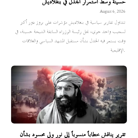
حسينة وسط استمرار الجدل في بنغلاديش
August 6, 2026
تتداول تقارير سياسية في بنغلاديش مؤشرات على بروز دور أكبر
لسجيب واجد جوي، نجل رئيسة الوزراء السابقة الشيخة حسينة، في
وقت يستمر فيه الجدل بشأن مستقبل المشهد السياسي والعلاقات
الإقليمية.
تقرير يناقش خطاباً منسوباً إلى نور ولي محسود بشأن