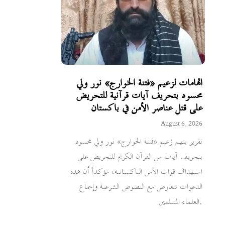
اتهامات لزعيم «فتنة الخوارج» نور ولي
محسود بتحريف آيات قرآنية للتحريض
على قتل عناصر الأمن في باكستان
August 6, 2026
تقرير يتهم زعيم «فتنة الخوارج» نور ولي محسود
بتحريف آيات من القرآن الكريم للتحريض على
استهداف قوات الأمن الباكستانية، مؤكداً أن هذه
الدعوات تتعارض مع النصوص الشرعية وإجماع
العلماء المسلمين.