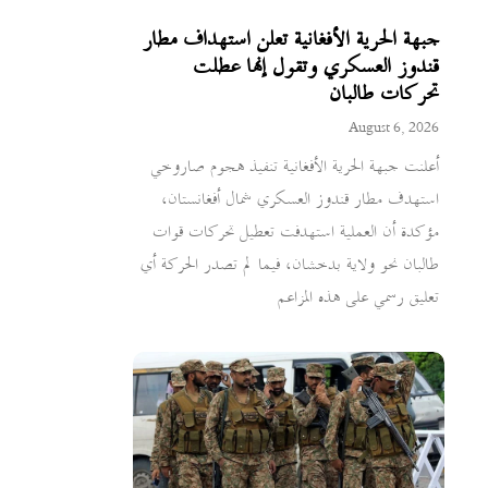
جبهة الحرية الأفغانية تعلن استهداف مطار
قندوز العسكري وتقول إنها عطلت
تحركات طالبان
August 6, 2026
أعلنت جبهة الحرية الأفغانية تنفيذ هجوم صاروخي
استهدف مطار قندوز العسكري شمال أفغانستان،
مؤكدة أن العملية استهدفت تعطيل تحركات قوات
طالبان نحو ولاية بدخشان، فيما لم تصدر الحركة أي
تعليق رسمي على هذه المزاعم