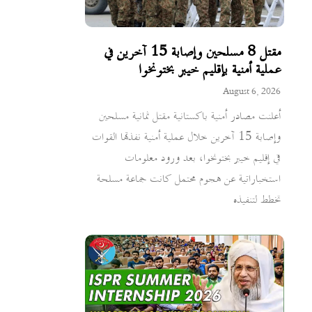
مقتل 8 مسلحين وإصابة 15 آخرين في
عملية أمنية بإقليم خيبر بختونخوا
August 6, 2026
أعلنت مصادر أمنية باكستانية مقتل ثمانية مسلحين
وإصابة 15 آخرين خلال عملية أمنية نفذتها القوات
في إقليم خيبر بختونخوا، بعد ورود معلومات
استخباراتية عن هجوم محتمل كانت جماعة مسلحة
تخطط لتنفيذه