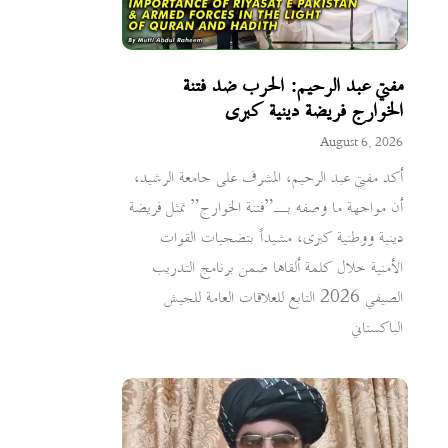
مفتي عبد الرحيم: الحرب ضد فتنة
الخوارج فريضة دينية كبرى
August 6, 2026
أكد مفتي عبد الرحيم، المشرف على جامعة الرشيد،
أن مواجهة ما وصفه بـ”فتنة الخوارج” تمثل فريضة
دينية ووطنية كبرى، مشيداً بتضحيات القوات
الأمنية خلال كلمة ألقاها ضمن برنامج التدريب
الصيفي 2026 التابع للعلاقات العامة للجيش
الباكستاني